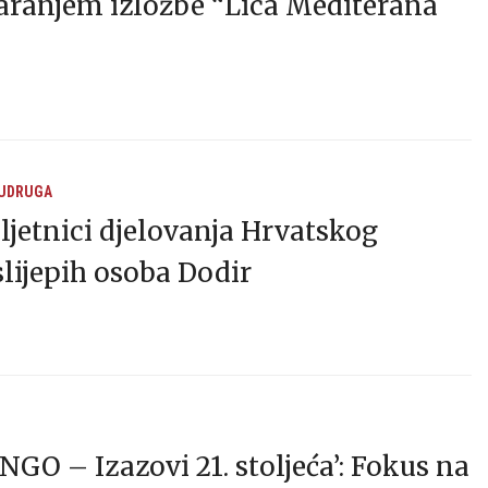
aranjem izložbe “Lica Mediterana
 UDRUGA
bljetnici djelovanja Hrvatskog
lijepih osoba Dodir
NGO – Izazovi 21. stoljeća’: Fokus na