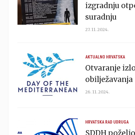
izgradnju otp
suradnju
27. 11. 2024.
AKTUALNO
HRVATSKA
Otvaranje izl
obilježavanj
26. 11. 2024.
HRVATSKA
RAD UDRUGA
SDDH poželio 