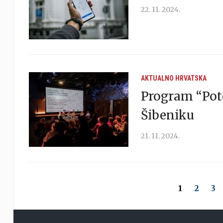
22. 11. 2024.
AKTUALNO
HRVATSKA
Program “Pote
Šibeniku
21. 11. 2024.
1
2
3