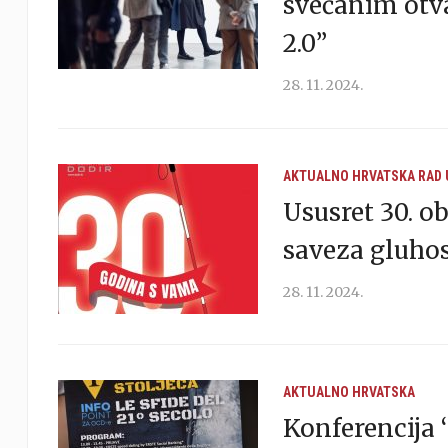
svečanim otv
2.0”
28. 11. 2024.
AKTUALNO
HRVATSKA
RAD
Ususret 30. o
saveza gluhos
28. 11. 2024.
AKTUALNO
HRVATSKA
Konferencija ‘