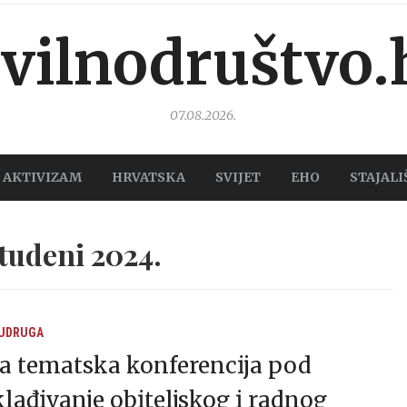
ivilnodruštvo.
07.08.2026.
AKTIVIZAM
HRVATSKA
SVIJET
EHO
STAJALI
tudeni 2024.
 UDRUGA
a tematska konferencija pod
ađivanje obiteljskog i radnog