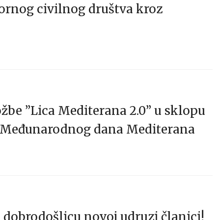
ornog civilnog društva kroz
ožbe ”Lica Mediterana 2.0” u sklopu
a Međunarodnog dana Mediterana
dobrodošlicu novoj udruzi članici!