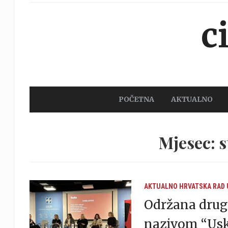
c
POČETNA
AKTUALNO
Mjesec: s
AKTUALNO
HRVATSKA
RAD
Održana drug
nazivom “Uskl