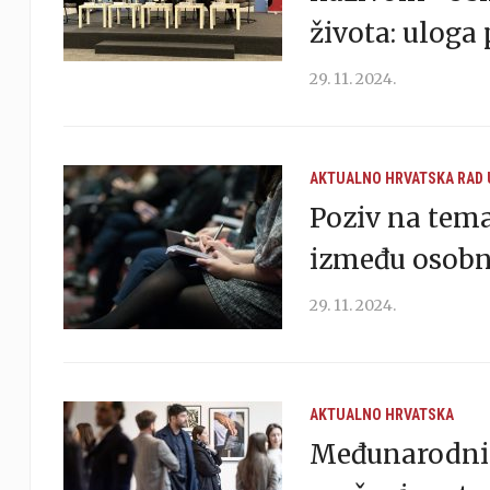
života: uloga
29. 11. 2024.
AKTUALNO
HRVATSKA
RAD
Poziv na tema
između osobn
29. 11. 2024.
AKTUALNO
HRVATSKA
Međunarodni 