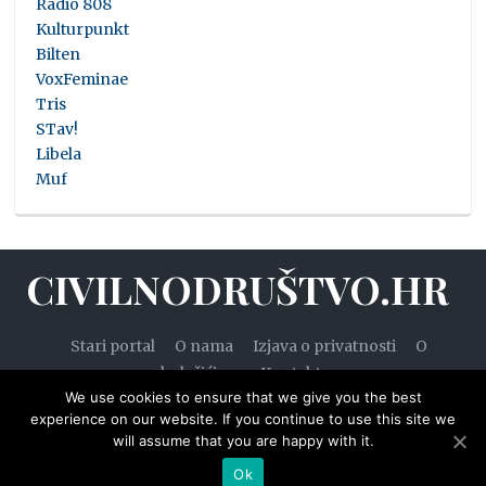
Radio 808
Kulturpunkt
Bilten
VoxFeminae
Tris
STav!
Libela
Muf
CIVILNODRUŠTVO.HR
Stari portal
O nama
Izjava o privatnosti
O
kolačićima
Kontakt
We use cookies to ensure that we give you the best
experience on our website. If you continue to use this site we
will assume that you are happy with it.
© 2020. — Civilnodruštvo.hr. Sva prava pridržana.
Ok
Designed by
WPZOOM