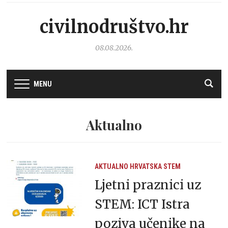
civilnodruštvo.hr
08.08.2026.
MENU
Aktualno
AKTUALNO
HRVATSKA
STEM
Ljetni praznici uz
STEM: ICT Istra
poziva učenike na