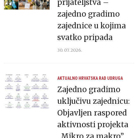
prijateljstva –
zajedno gradimo
zajednice u kojima
svatko pripada
30. 07. 2026.
AKTUALNO
HRVATSKA
RAD UDRUGA
Zajedno gradimo
uključivu zajednicu:
Objavljen raspored
aktivnosti projekta
„Mikro za makro”