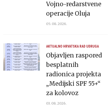
Vojno-redarstvene
operacije Oluja
05. 08. 2026.
AKTUALNO
HRVATSKA
RAD UDRUGA
Objavljen raspored
besplatnih
radionica projekta
„Medijski SPF 55+“
za kolovoz
03. 08. 2026.