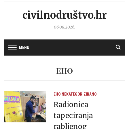
civilnodruštvo.hr
06.08.2026.
MENU
EHO
EHO
NEKATEGORIZIRANO
Radionica
tapeciranja
rabljenog