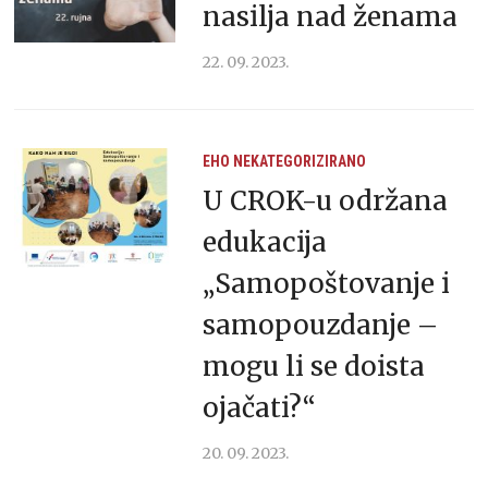
nasilja nad ženama
22. 09. 2023.
EHO
NEKATEGORIZIRANO
U CROK-u održana
edukacija
„Samopoštovanje i
samopouzdanje –
mogu li se doista
ojačati?“
20. 09. 2023.