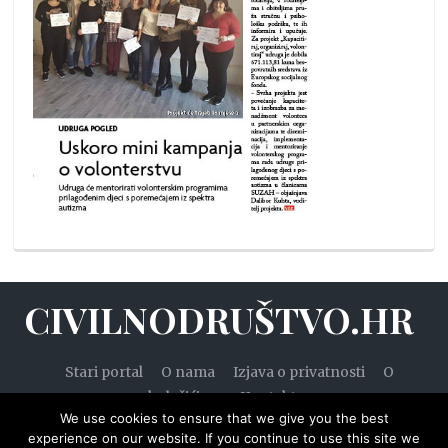
CIVILNODRUŠTVO.HR
Stari portal
O nama
Izjava o privatnosti
O
kolačićima
Kontakt
We use cookies to ensure that we give you the best
experience on our website. If you continue to use this site we