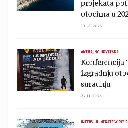
projekata pot
otocima u 202
13. 01. 2025.
AKTUALNO
HRVATSKA
Konferencija ‘
izgradnju otp
suradnju
27. 11. 2024.
INTERVJUI
NEKATEGORIZI