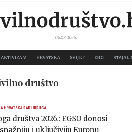
ivilnodruštvo.
06.08.2026.
AKTIVIZAM
HRVATSKA
SVIJET
EHO
STAJALI
vilno društvo
JA
HRVATSKA
RAD UDRUGA
oga društva 2026.: EGSO donosi
snažniju i uključiviju Europu