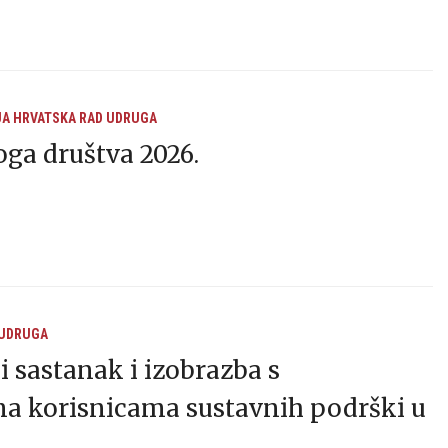
JA
HRVATSKA
RAD UDRUGA
oga društva 2026.
 UDRUGA
i sastanak i izobrazba s
ma korisnicama sustavnih podrški u