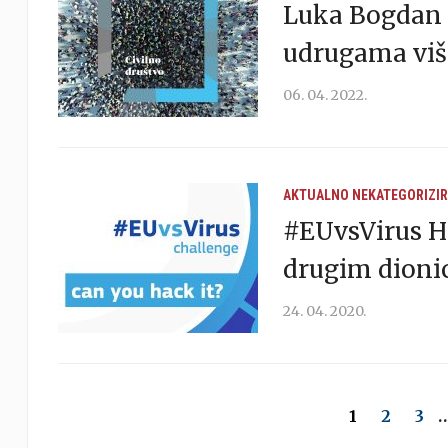
Luka Bogdan u
udrugama više
06. 04. 2022.
AKTUALNO
NEKATEGORIZI
#EUvsVirus H
drugim dioni
24. 04. 2020.
1
2
3