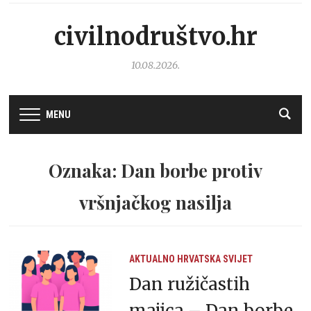
civilnodruštvo.hr
10.08.2026.
MENU
Oznaka: Dan borbe protiv
vršnjačkog nasilja
AKTUALNO
HRVATSKA
SVIJET
Dan ružičastih
majica – Dan borbe