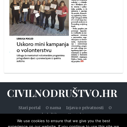
CIVILNODRUŠTVO.HR
Stari portal
O nama
Izjava o privatnosti
O
kolačićima
Kontakt
We use cookies to ensure that we give you the best
experience on our website. If you continue to use this site we