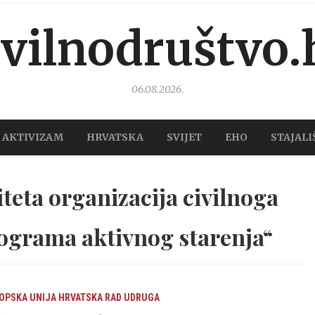
ivilnodruštvo.
06.08.2026.
AKTIVIZAM
HRVATSKA
SVIJET
EHO
STAJALI
teta organizacija civilnoga
ograma aktivnog starenja“
OPSKA UNIJA
HRVATSKA
RAD UDRUGA