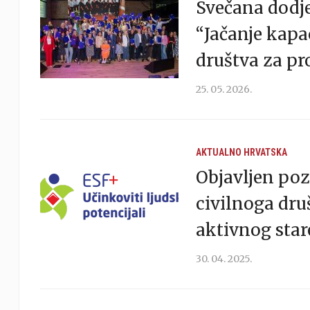
Svečana dodj
“Jačanje kapa
društva za p
25. 05. 2026.
AKTUALNO
HRVATSKA
Objavljen poz
civilnoga dr
aktivnog star
30. 04. 2025.