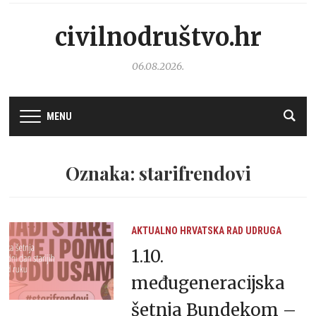
civilnodruštvo.hr
06.08.2026.
MENU
Oznaka: starifrendovi
AKTUALNO
HRVATSKA
RAD UDRUGA
1.10.
međugeneracijska
šetnja Bundekom –