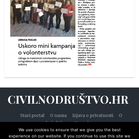
CIVILNODRUŠTVO.HR
Stari portal
O nama
Izjava o privatnosti
O
kolačićima
Kontakt
We use cookies to ensure that we give you the best
experience on our website. If you continue to use this site we