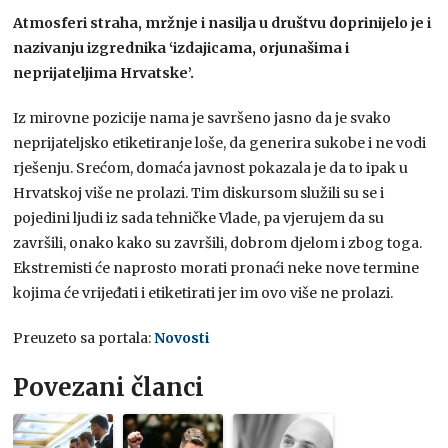
Atmosferi straha, mržnje i nasilja u društvu doprinijelo je i
nazivanju izgrednika ‘izdajicama, orjunašima i
neprijateljima Hrvatske’.
Iz mirovne pozicije nama je savršeno jasno da je svako
neprijateljsko etiketiranje loše, da generira sukobe i ne vodi
rješenju. Srećom, domaća javnost pokazala je da to ipak u
Hrvatskoj više ne prolazi. Tim diskursom služili su se i
pojedini ljudi iz sada tehničke Vlade, pa vjerujem da su
završili, onako kako su završili, dobrom djelom i zbog toga.
Ekstremisti će naprosto morati pronaći neke nove termine
kojima će vrijeđati i etiketirati jer im ovo više ne prolazi.
Preuzeto sa portala:
Novosti
Povezani članci