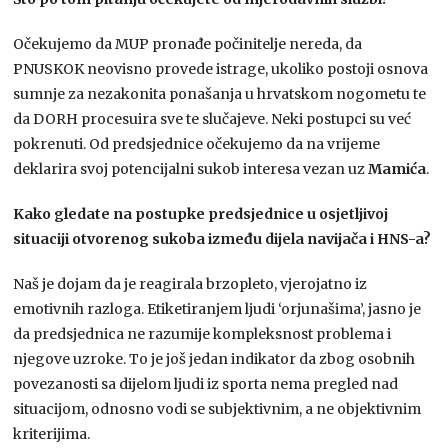
Očekujemo da MUP pronađe počinitelje nereda, da
PNUSKOK neovisno provede istrage, ukoliko postoji osnova
sumnje za nezakonita ponašanja u hrvatskom nogometu te
da DORH procesuira sve te slučajeve. Neki postupci su već
pokrenuti. Od predsjednice očekujemo da na vrijeme
deklarira svoj potencijalni sukob interesa vezan uz
Mamića
.
Kako gledate na postupke predsjednice u osjetljivoj
situaciji otvorenog sukoba između dijela navijača i HNS-a?
Naš je dojam da je reagirala brzopleto, vjerojatno iz
emotivnih razloga. Etiketiranjem ljudi ‘orjunašima’, jasno je
da predsjednica ne razumije kompleksnost problema i
njegove uzroke. To je još jedan indikator da zbog osobnih
povezanosti sa dijelom ljudi iz sporta nema pregled nad
situacijom, odnosno vodi se subjektivnim, a ne objektivnim
kriterijima.