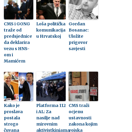
CMS i GONG
Loša politička
Gordan
traže od
komunikacija
Bosanac:
predsjednice
u Hrvatskoj
Uložite
da deklarira
prigovor
vezu s HNS-
savjesti
om i
Mamićem
Kako je
Platforma 112
CMS traži
proslava
i AL: Za
ocjenu
postala
nasilje nad
ustavnosti
strogo
mirovnim
zakona kojim
čuvana
aktivistkinjama
vojska