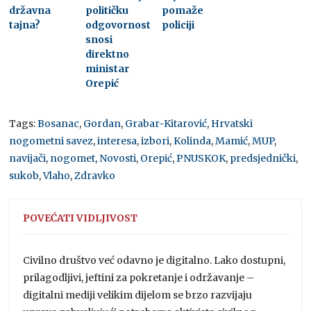
državna
političku
pomaže
tajna?
odgovornost
policiji
snosi
direktno
ministar
Orepić
Tags:
Bosanac
,
Gordan
,
Grabar-Kitarović
,
Hrvatski
nogometni savez
,
interesa
,
izbori
,
Kolinda
,
Mamić
,
MUP
,
navijači
,
nogomet
,
Novosti
,
Orepić
,
PNUSKOK
,
predsjednički
,
sukob
,
Vlaho
,
Zdravko
POVEĆATI VIDLJIVOST
Civilno društvo već odavno je digitalno. Lako dostupni,
prilagodljivi, jeftini za pokretanje i održavanje –
digitalni mediji velikim dijelom se brzo razvijaju