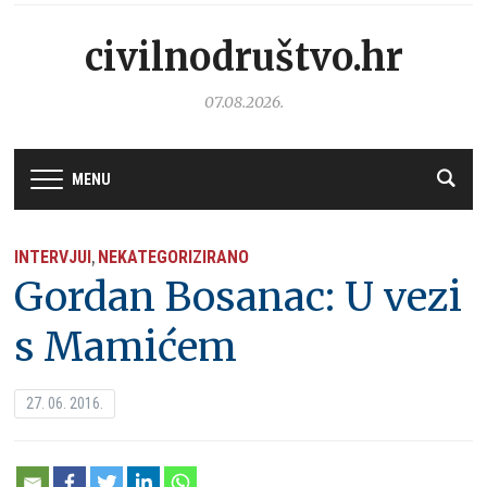
civilnodruštvo.hr
07.08.2026.
MENU
INTERVJUI
NEKATEGORIZIRANO
,
Gordan Bosanac: U vezi
s Mamićem
27. 06. 2016.