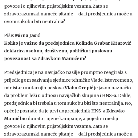
govore i o njihovim prijateljskim vezama. Zato se
zdravorazumski nameće pitanje – da li predsjednica može u
ovom sukobu biti neutralna?
Piše:
Mirna Jasić
Koliko je važno da predsjednica Kolinda Grabar Kitarović
deklarira osobnu, društvenu, političku i poslovnu
povezanost sa Zdravkom Mamićem?
Predsjednica je na navijačko nasilje promptno reagirala s
prijedlogom sazivanja sjednice tehničke Vlade. Istovremeno,
ministar unutarnjih poslova
Vlaho Orepić
je jasno naznačio
da problem leži u odnosu navijačkih skupina i HNS-a. Dakle,
predsjednica bi trebala u tom sukobu biti što neutralnija. No,
opće je poznato da je prvi dopredsjednik HNS-a
Zdravko
Mamić
bio donator njene kampanje, a pojedini mediji
govore i o njihovim prijateljskim vezama. Zato se
zdravorazumski nameće pitanje – da li predsjednica može u