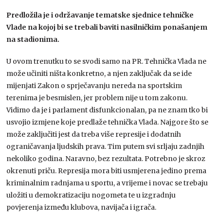
Predložila je i održavanje tematske sjednice tehničke
Vlade na kojoj bi se trebali baviti nasilničkim ponašanjem
na stadionima.
U ovom trenutku to se svodi samo na PR. Tehnička Vlada ne
može učiniti ništa konkretno, a njen zaključak da se ide
mijenjati Zakon o sprječavanju nereda na sportskim
terenima je besmislen, jer problem nije u tom zakonu.
Vidimo da je i parlament disfunkcionalan, pa ne znam tko bi
usvojio izmjene koje predlaže tehnička Vlada. Najgore što se
može zaključiti jest da treba više represije i dodatnih
ograničavanja ljudskih prava. Tim putem svi srljaju zadnjih
nekoliko godina. Naravno, bez rezultata. Potrebno je skroz
okrenuti priču. Represija mora biti usmjerena jedino prema
kriminalnim radnjama u sportu, a vrijeme i novac se trebaju
uložiti u demokratizaciju nogometa te u izgradnju
povjerenja između klubova, navijača i igrača.