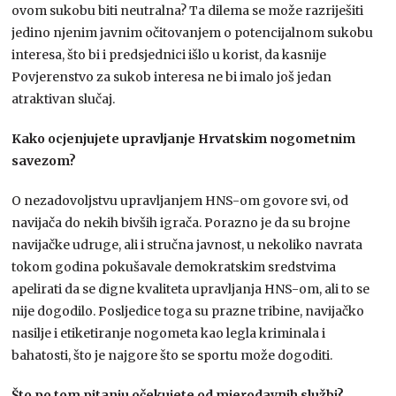
ovom sukobu biti neutralna? Ta dilema se može razriješiti
jedino njenim javnim očitovanjem o potencijalnom sukobu
interesa, što bi i predsjednici išlo u korist, da kasnije
Povjerenstvo za sukob interesa ne bi imalo još jedan
atraktivan slučaj.
Kako ocjenjujete upravljanje Hrvatskim nogometnim
savezom?
O nezadovoljstvu upravljanjem HNS-om govore svi, od
navijača do nekih bivših igrača. Porazno je da su brojne
navijačke udruge, ali i stručna javnost, u nekoliko navrata
tokom godina pokušavale demokratskim sredstvima
apelirati da se digne kvaliteta upravljanja HNS-om, ali to se
nije dogodilo. Posljedice toga su prazne tribine, navijačko
nasilje i etiketiranje nogometa kao legla kriminala i
bahatosti, što je najgore što se sportu može dogoditi.
Što po tom pitanju očekujete od mjerodavnih službi?