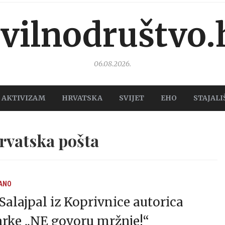
ivilnodruštvo.
06.08.2026.
AKTIVIZAM
HRVATSKA
SVIJET
EHO
STAJALI
rvatska pošta
ANO
Salajpal iz Koprivnice autorica
rke „NE govoru mržnje!“