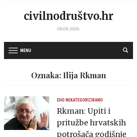
civilnodruštvo.hr
08.08.2026.
MENU
Oznaka: Ilija Rkman
EHO
NEKATEGORIZIRANO
Rkman: Upiti i
pritužbe hrvatskih
potrošača godišnje