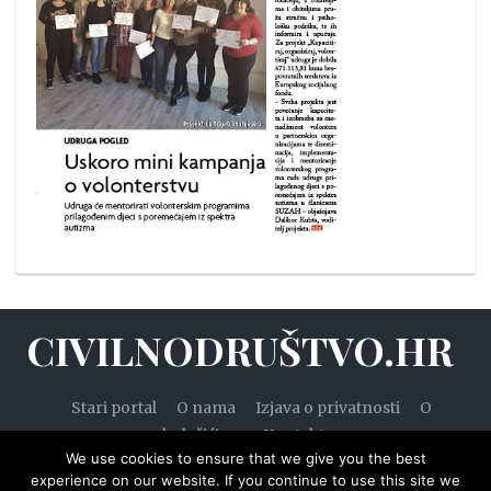
CIVILNODRUŠTVO.HR
Stari portal
O nama
Izjava o privatnosti
O
kolačićima
Kontakt
We use cookies to ensure that we give you the best
experience on our website. If you continue to use this site we