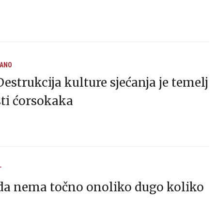
RANO
estrukcija kulture sjećanja je temelj
ti ćorsokaka
T
ida nema točno onoliko dugo koliko