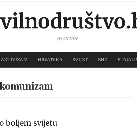
ivilnodruštvo.
09.08.2026.
AKTIVIZAM
HRVATSKA
SVIJET
EHO
STAJALI
 komunizam
o boljem svijetu