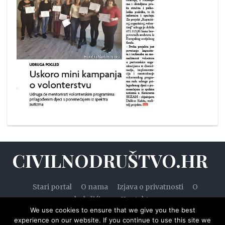
CIVILNODRUŠTVO.HR
Stari portal
O nama
Izjava o privatnosti
O
kolačićima
Kontakt
We use cookies to ensure that we give you the best
experience on our website. If you continue to use this site we