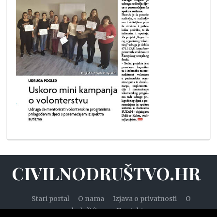
CIVILNODRUŠTVO.HR
Stari portal
O nama
Izjava o privatnosti
O
kolačićima
Kontakt