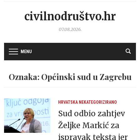
civilnodruštvo.hr
07.08.2026.
MENU
Oznaka: Općinski sud u Zagrebu
HRVATSKA
NEKATEGORIZIRANO
Sud odbio zahtjev
Željke Markić za
ispravak teksta jer