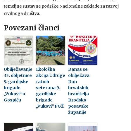
temeljne sustavne podrške Nacionalne zaklade za razvoj
civilnoga društva.
Povezani članci
Obilježavanje
Ekološka
Danas se
33. obljetnice
akcija Udruge
obilježava
9. gardijske
ratnih
Dan
brigade
veterana 9.
hrvatskih
„Vukovi“ u
gardijske
branitelja
Gospiću
brigade
Brodsko-
„Vukovi“ PGŽ
posavske
županije