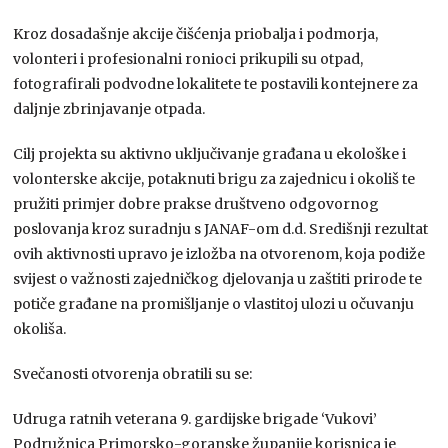
Kroz dosadašnje akcije čišćenja priobalja i podmorja,
volonteri i profesionalni ronioci prikupili su otpad,
fotografirali podvodne lokalitete te postavili kontejnere za
daljnje zbrinjavanje otpada.
Cilj projekta su aktivno uključivanje građana u ekološke i
volonterske akcije, potaknuti brigu za zajednicu i okoliš te
pružiti primjer dobre prakse društveno odgovornog
poslovanja kroz suradnju s JANAF-om d.d. Središnji rezultat
ovih aktivnosti upravo je izložba na otvorenom, koja podiže
svijest o važnosti zajedničkog djelovanja u zaštiti prirode te
potiče građane na promišljanje o vlastitoj ulozi u očuvanju
okoliša.
Svečanosti otvorenja obratili su se:
Udruga ratnih veterana 9. gardijske brigade ‘Vukovi’
Podružnica Primorsko-goranske županije korisnica je