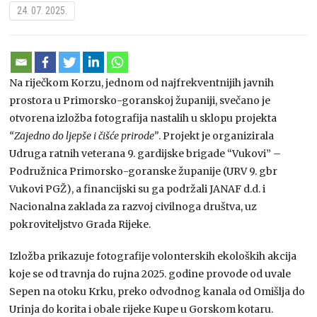
24. 07. 2025.
Na riječkom Korzu, jednom od najfrekventnijih javnih
prostora u Primorsko-goranskoj županiji, svečano je
otvorena izložba fotografija nastalih u sklopu projekta
“Zajedno do ljepše i čišće prirode”
. Projekt je organizirala
Udruga ratnih veterana 9. gardijske brigade “Vukovi” –
Podružnica Primorsko-goranske županije (URV 9. gbr
Vukovi PGŽ), a financijski su ga podržali JANAF d.d. i
Nacionalna zaklada za razvoj civilnoga društva, uz
pokroviteljstvo Grada Rijeke.
Izložba prikazuje fotografije volonterskih ekoloških akcija
koje se od travnja do rujna 2025. godine provode od uvale
Sepen na otoku Krku, preko odvodnog kanala od Omišlja do
Urinja do korita i obale rijeke Kupe u Gorskom kotaru.