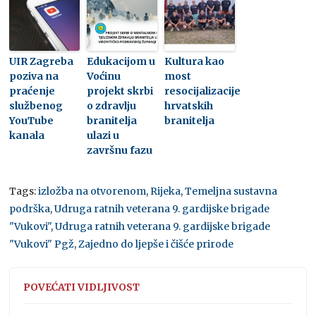
UIR Zagreba
Edukacijom u
Kultura kao
poziva na
Voćinu
most
praćenje
projekt skrbi
resocijalizacije
službenog
o zdravlju
hrvatskih
YouTube
branitelja
branitelja
kanala
ulazi u
završnu fazu
Tags:
izložba na otvorenom
,
Rijeka
,
Temeljna sustavna
podrška
,
Udruga ratnih veterana 9. gardijske brigade
"Vukovi"
,
Udruga ratnih veterana 9. gardijske brigade
"Vukovi" Pgž
,
Zajedno do ljepše i čišće prirode
POVEĆATI VIDLJIVOST