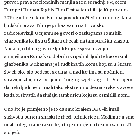
prava i prava nacionalnih manjina te u suradnji s Vijećem
Europe i Human Rights Film Festivalom bila je 10. prosinca
2015. godine u kinu Europa povodom Međunarodnog dana
ljudskih prava. Film je prikazivan i na Hrvatskoj
radioteleviziji. U njemu se govori o zaslugama romskih
glazbenika koji su u Štitaru utjecali na tamburašku glazbu.
Nadalje, u filmu govore ljudi koji se sjećaju svojim
sumještana Roma kao dobrih i vrijednih ljudi te kao vrsnih
glazbenika. Prikazana je i sudbina tih Roma koji su u Štitaru
živjeli oko sto pedeset godina, a nad kojima su počinjeni
stravični zločini za vrijeme Drugog svjetskog rata. Vjerujem
da neki ljudi ne bi imali tako ekstremno desničarske stavove
kada bi shvatili da slušaju tamburicu koju su osmislili Romi.
Ono što je primjetno je to da smo krajem 1930-ih imali
suživot u punom smislu te riječi, primjerice u Međimurju smo
imali integrirane razrede, a to je ono čemu težimo sada u 21.
stoljeću.