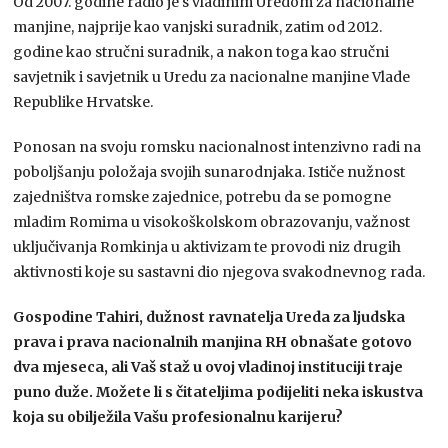
Od 2007. godine radio je s vladinim Uredom za nacionalne
manjine, najprije kao vanjski suradnik, zatim od 2012.
godine kao stručni suradnik, a nakon toga kao stručni
savjetnik i savjetnik u Uredu za nacionalne manjine Vlade
Republike Hrvatske.
Ponosan na svoju romsku nacionalnost intenzivno radi na
poboljšanju položaja svojih sunarodnjaka. Ističe nužnost
zajedništva romske zajednice, potrebu da se pomogne
mladim Romima u visokoškolskom obrazovanju, važnost
uključivanja Romkinja u aktivizam te provodi niz drugih
aktivnosti koje su sastavni dio njegova svakodnevnog rada.
Gospodine Tahiri, dužnost ravnatelja Ureda za ljudska
prava i prava nacionalnih manjina RH obnašate gotovo
dva mjeseca, ali Vaš staž u ovoj vladinoj instituciji traje
puno duže. Možete li s čitateljima podijeliti neka iskustva
koja su obilježila Vašu profesionalnu karijeru?