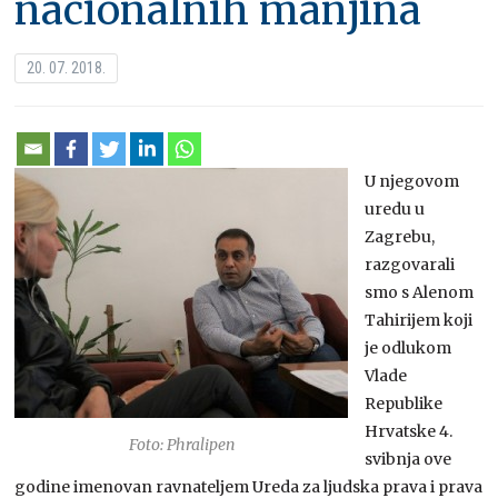
nacionalnih manjina
20. 07. 2018.
U njegovom
uredu u
Zagrebu,
razgovarali
smo s Alenom
Tahirijem koji
je odlukom
Vlade
Republike
Hrvatske 4.
Foto: Phralipen
svibnja ove
godine imenovan ravnateljem Ureda za ljudska prava i prava