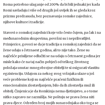
Roma potrebno ulaganje od 200% da bi bili jednaki jer kada
Romi savladaju i više od drugih još uvijek ih se gleda kroz
prizmu predrasuda, bez poznavanja romske zajednice,
njihove kulture i tradicije.
Stavovi o romskoj zajednici koje vrlo često čujem, pa čak i na
međunarodnim skupovima, površni su i neprihvatljivi.
Primjerice, govori se da je tradicija u romskoj zajednici da se
žene udaju s četrnaest godina, ali to nije tako. Žene su
najčešće prisiljene odlučiti se na udaju s četrnaest godina jer
misle kako će na taj način pobjeći od teškog životnog
položaja unutar mnogobrojne obitelji te si osigurati vlastitu
egzistenciju. Udajom za nekog svog vršnjaka ulaze u još
veće probleme koji su najčešće praćeni fizičkim ili
emocionalnim zlostavljanjem, bilo da ih zlostavlja muž ili
obitelj. Činjenica je da Romkinja nema djetinjstvo, a o tome
nitko zapravo ne razmišlja. Ne poštuju se prava žena niti
prava djece. Određen broj mojih sunarodnjaka oko toga se