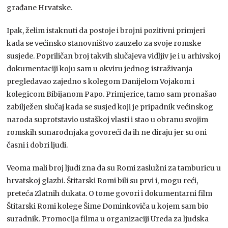
građane Hrvatske.
Ipak, želim istaknuti da postoje i brojni pozitivni primjeri
kada se većinsko stanovništvo zauzelo za svoje romske
susjede. Popriličan broj takvih slučajeva vidljiv je i u arhivskoj
dokumentaciji koju sam u okviru jednog istraživanja
pregledavao zajedno s kolegom Danijelom Vojakom i
kolegicom Bibijanom Papo. Primjerice, tamo sam pronašao
zabilježen slučaj kada se susjed koji je pripadnik većinskog
naroda suprotstavio ustaškoj vlasti i stao u obranu svojim
romskih sunarodnjaka govoreći da ih ne diraju jer su oni
časni i dobri ljudi.
Veoma mali broj ljudi zna da su Romi zaslužni za tamburicu u
hrvatskoj glazbi. Štitarski Romi bili su prvi i, mogu reći,
preteća Zlatnih dukata. O tome govori i dokumentarni film
Štitarski Romi kolege Šime Dominkoviča u kojem sam bio
suradnik. Promocija filma u organizaciji Ureda za ljudska