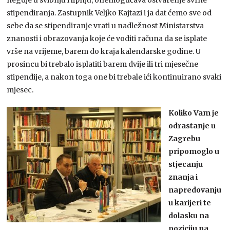
stipendiranja. Zastupnik Veljko Kajtazi i ja dat ćemo sve od
sebe da se stipendiranje vrati u nadležnost Ministarstva
znanosti i obrazovanja koje će voditi računa da se isplate
vrše na vrijeme, barem do kraja kalendarske godine. U
prosincu bi trebalo isplatiti barem dvije ili tri mjesečne
stipendije, a nakon toga one bi trebale ići kontinuirano svaki
mjesec.
Koliko Vam je
odrastanje u
Zagrebu
pripomoglo u
stjecanju
znanja i
napredovanju
u karijeri te
dolasku na
poziciju na