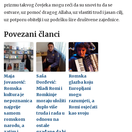
prizmu takvog čovjeka mogu reći da su snovi tu da se
ostvare, uz pomoć dragog Allaha, uz vlastiti trud i jasan cilj,
uz potporu obitelji i uz podršku šire društvene zajednice.
Povezani članci
Maja
Saša
Romska
Jovanović:
Đorđević:
glazba koju
Romska
Mladi Romi i
Europljani
kultura je
Romkinje
mogu
nepoznanica
moraju uložiti
razumjeti, a
najprije
duplo više
Romi osjećati
samom
truda i rada u
kao svoju
romskom
odnosu na
narodu, a
ostale
zatim i
građane da bi