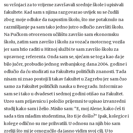
su vršnjaci za to vrijeme završavali srednje škole i upisivali
fakultete. Kad sam s njima razgovarao uvijek su se čudili
zbog moje odluke da napustim školu, što me potaknulo na
razmišljanje pa sam tako jedno jutro odlučio završiti školu.
Na Pučkom otvorenom učilištu završio sam ekonomsku
školu, zatim sam završio i školu za vozača motornog vozila
jer sam htio raditi u Hitnoj službi te sam završio školu za
upravnog referenta. Onda sam se, sjećam se toga kao da je
bilo jučer, probudio jednog svibanjskog dana 2004. godine i
odlučio da ću studirati na Fakultetu političkih znanosti. Tada
nisam ni znao postoji li takav fakultet u Zagrebu jer sam čuo
samo za Fakultet političkih nauka u Beogradu. Informirao
sam se i tako u dvadeset i sedmoj godini otišao na Fakultet.
Uzeo sam prijavnicu i položio prijemni te upisao izvanredni
studij kako sam i želio. Mislio sam: “E, moj Alene, kako ćeš ti
sada s tim mladim studentima, što ti je došlo?” Ipak, kolegice i
kolege odlično su me prihvatili. U odnosu na njih bio sam
zreliji što mi je omogućilo da jasno vidim svoj cilj. U to