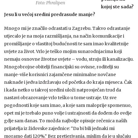
Foto: Phralipen
kojoj ste sada?
Jesu li u većoj sredini predrasude manje?
Mnogo mi je značilo odrastati u Zagrebu. Takvo odrastanje
utjecalo je na moja razmišljanja, na način komunikacije i
promišljanje o vlastitoj budućnosti te sam imao kvalitetnije
uvjete za život. Vrlo je teško mojim sunarodnjacima koji
nemaju osnovne životne uvjete – vodu, struju ili kanalizaciju.
Mnogobrojne obitelji financijski su ovisne, roditelji su
manje-više korisnici zajamčene minimalne novčane
naknade i jedva izdržavaju od početka do kraja mjeseca. Čak
i kada netko u takvoj sredini uloži natprosječan trud da
nastavi obrazovanje vrlo teško u tome ustraje. Uz sve
pogodnosti koje sam imao, a koje sam maloprije spomenuo,
opet mi je trebalo puno volje i ustrajnosti da dođem do ovdje
gdje sam danas. To možda najbolje opisuje rečenica naših
prijatelja iz židovske zajednice: “Da bi bili jednaki mi
moramo dati 120%.” Bez pretjerivanja, mislim da je u slučaju