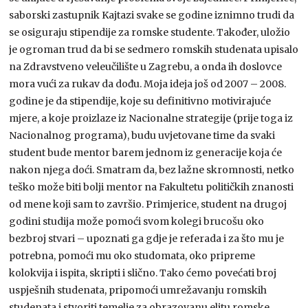
saborski zastupnik Kajtazi svake se godine iznimno trudi da
se osiguraju stipendije za romske studente. Također, uložio
je ogroman trud da bi se sedmero romskih studenata upisalo
na Zdravstveno veleučilište u Zagrebu, a onda ih doslovce
mora vući za rukav da dođu. Moja ideja još od 2007 – 2008.
godine je da stipendije, koje su definitivno motivirajuće
mjere, a koje proizlaze iz Nacionalne strategije (prije toga iz
Nacionalnog programa), budu uvjetovane time da svaki
student bude mentor barem jednom iz generacije koja će
nakon njega doći. Smatram da, bez lažne skromnosti, netko
teško može biti bolji mentor na Fakultetu političkih znanosti
od mene koji sam to završio. Primjerice, student na drugoj
godini studija može pomoći svom kolegi brucošu oko
bezbroj stvari – upoznati ga gdje je referada i za što mu je
potrebna, pomoći mu oko studomata, oko pripreme
kolokvija i ispita, skripti i slično. Tako ćemo povećati broj
uspješnih studenata, pripomoći umrežavanju romskih
studenata i stvoriti temelje za obrazovanu elitu romske