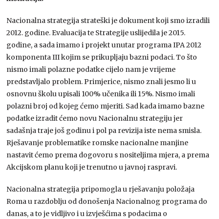
Nacionalna strategija strateški je dokument koji smo izradili
2012. godine. Evaluacija te Strategije uslijedila je 2015.
godine, a sada imamo i projekt unutar programa IPA 2012
komponenta III kojim se prikupljaju bazni podaci. To što
nismo imali polazne podatke cijelo nam je vrijeme
predstavljalo problem. Primjerice, nismo znali jesmo li u
osnovnu školu upisali 100% učenika ili 15%. Nismo imali
polazni broj od kojeg ćemo mjeriti. Sad kada imamo bazne
podatke izradit ćemo novu Nacionalnu strategiju jer
sadašnja traje još godinu i pol pa revizija iste nema smisla.
Rješavanje problematike romske nacionalne manjine
nastavit ćemo prema dogovoru s nositeljima mjera, a prema
Akcijskom planu koji je trenutno u javnoj raspravi.
Nacionalna strategija pripomogla u rješavanju položaja
Roma u razdoblju od donošenja Nacionalnog programa do
danas, a to je vidljivo i u izvješćima s podacima o