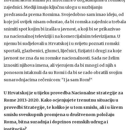
zajednici. Mediji imaju ključnu ulogu u suzbijanju
predrasuda prema Romima. Svojedobno sam imao ideju, od
koje još uvijek nisam odustao, da bi romska zajednica trebala
snimiti spot kojim bi izašla u javnost, a koji bi se prikazivao
na nacionalnoj televiziji i na komercijalnim televizijama. U
njemu bi sudjelovali u Hrvatskoj i u svijetu poznati romski
sportaši, glazbenici, glumci, liječnici, fizijatri i drugi za koje
javnost ne zna da su romske nacionalnosti. Sada ne želim
iznositi njihova imena, ali vjerujem da bi mnogi od njih s
ponosom istaknuli da su Romi i da bi se rado obratili svojim
sunarodnjacima rečenicom: “I ja sam Rom!”
U Hrvatskoj je u tijeku provedba Nacionalne strategije za
Rome 2013-2020. Kako ocjenjujete trenutnu situaciju u
provedbi Strategije, te koliko je u tom smislu, ali i u širem
smislu sveukupnih promjena u društvenom položaju
Roma, bitna suradnja i doprinos romskih udruga i
institucija?