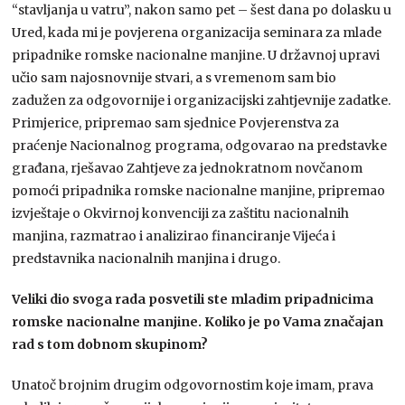
“stavljanja u vatru”, nakon samo pet – šest dana po dolasku u
Ured, kada mi je povjerena organizacija seminara za mlade
pripadnike romske nacionalne manjine. U državnoj upravi
učio sam najosnovnije stvari, a s vremenom sam bio
zadužen za odgovornije i organizacijski zahtjevnije zadatke.
Primjerice, pripremao sam sjednice Povjerenstva za
praćenje Nacionalnog programa, odgovarao na predstavke
građana, rješavao Zahtjeve za jednokratnom novčanom
pomoći pripadnika romske nacionalne manjine, pripremao
izvještaje o Okvirnoj konvenciji za zaštitu nacionalnih
manjina, razmatrao i analizirao financiranje Vijeća i
predstavnika nacionalnih manjina i drugo.
Veliki dio svoga rada posvetili ste mladim pripadnicima
romske nacionalne manjine. Koliko je po Vama značajan
rad s tom dobnom skupinom?
Unatoč brojnim drugim odgovornostim koje imam, prava