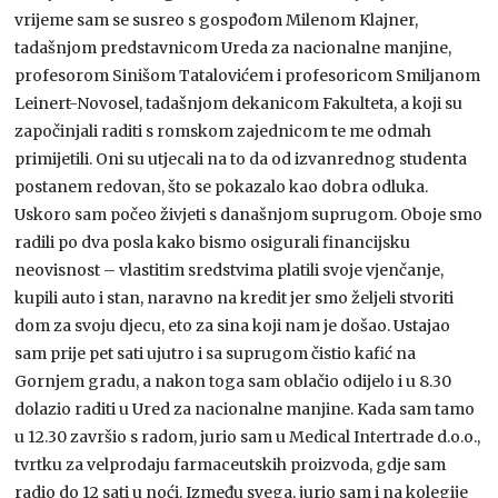
vrijeme sam se susreo s gospođom Milenom Klajner,
tadašnjom predstavnicom Ureda za nacionalne manjine,
profesorom Sinišom Tatalovićem i profesoricom Smiljanom
Leinert-Novosel, tadašnjom dekanicom Fakulteta, a koji su
započinjali raditi s romskom zajednicom te me odmah
primijetili. Oni su utjecali na to da od izvanrednog studenta
postanem redovan, što se pokazalo kao dobra odluka.
Uskoro sam počeo živjeti s današnjom suprugom. Oboje smo
radili po dva posla kako bismo osigurali financijsku
neovisnost – vlastitim sredstvima platili svoje vjenčanje,
kupili auto i stan, naravno na kredit jer smo željeli stvoriti
dom za svoju djecu, eto za sina koji nam je došao. Ustajao
sam prije pet sati ujutro i sa suprugom čistio kafić na
Gornjem gradu, a nakon toga sam oblačio odijelo i u 8.30
dolazio raditi u Ured za nacionalne manjine. Kada sam tamo
u 12.30 završio s radom, jurio sam u Medical Intertrade d.o.o.,
tvrtku za velprodaju farmaceutskih proizvoda, gdje sam
radio do 12 sati u noći. Između svega, jurio sam i na kolegije