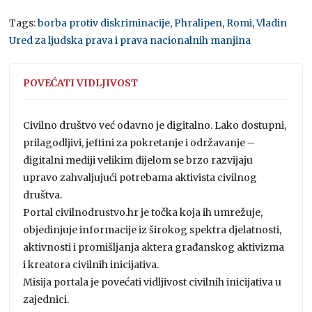
Tags:
borba protiv diskriminacije
,
Phralipen
,
Romi
,
Vladin
Ured za ljudska prava i prava nacionalnih manjina
POVEĆATI VIDLJIVOST
Civilno društvo već odavno je digitalno. Lako dostupni,
prilagodljivi, jeftini za pokretanje i održavanje –
digitalni mediji velikim dijelom se brzo razvijaju
upravo zahvaljujući potrebama aktivista civilnog
društva.
Portal civilnodrustvo.hr je točka koja ih umrežuje,
objedinjuje informacije iz širokog spektra djelatnosti,
aktivnosti i promišljanja aktera građanskog aktivizma
i kreatora civilnih inicijativa.
Misija portala je povećati vidljivost civilnih inicijativa u
zajednici.