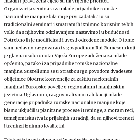
mladih i prava žena cijelo su mi vrijeme prioritet.
Organizacija seminara za mlade pripadnike romske
nacionalne manjine bila mi je prvi zadatak. To su
tradicionalni seminari i smatram ih iznimno korisnim te bih
volio da s njihovim održavanjem nastavimo i u budućnosti.
Potrebno ih je modificirati i uvesti određene module. O tome
sam nedavno razgovarao i s gospodinom Rui Gomesom koji
je glavna osoba unutar Vijeća Europe zadužena za mlade
općenito, pa tako i za pripadnike romske nacionalne
manjine. Susreli smo se u Strasbourgu povodom dvadesete
obljetnice Okvirne konvencije za zaštitu nacionalnih
manjina i Europske povelje o regionalnim i manjinskim
jezicima. Uglavnom, razgovarali smo o alokaciji mlade
generacije pripadnika romske nacionalne manjine koje
bismo uključili u planirane procese i treninge, a moram reći,
temeljem iskustva iz prijašnjih suradnji, da su njihovi treneri
i treninzi iznimno kvalitetni.
Edukacija je potrebna na više područja, prije svega na