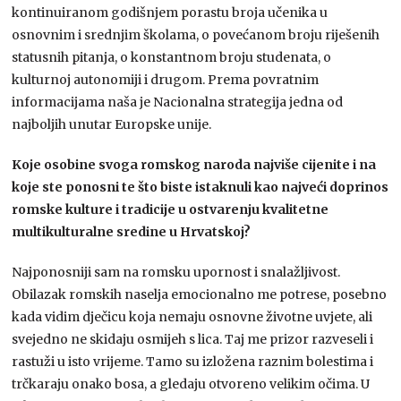
kontinuiranom godišnjem porastu broja učenika u
osnovnim i srednjim školama, o povećanom broju riješenih
statusnih pitanja, o konstantnom broju studenata, o
kulturnoj autonomiji i drugom. Prema povratnim
informacijama naša je Nacionalna strategija jedna od
najboljih unutar Europske unije.
Koje osobine svoga romskog naroda najviše cijenite i na
koje ste ponosni te što biste istaknuli kao najveći doprinos
romske kulture i tradicije u ostvarenju kvalitetne
multikulturalne sredine u Hrvatskoj?
Najponosniji sam na romsku upornost i snalažljivost.
Obilazak romskih naselja emocionalno me potrese, posebno
kada vidim dječicu koja nemaju osnovne životne uvjete, ali
svejedno ne skidaju osmijeh s lica. Taj me prizor razveseli i
rastuži u isto vrijeme. Tamo su izložena raznim bolestima i
trčkaraju onako bosa, a gledaju otvoreno velikim očima. U