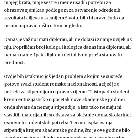
mojeg brata, moje sestre i mene usadili potrebu za
obrazovanjem kao podlogom za ostvarenje određenih
rezultata i ciljeva u kasnijem životu, bilo bi pravo čudo da
nisam napravio ništa u tom pogledu.
Danas je važno imati diplomu, ali ne dolazi i znanje uvijek uz
nju. Popriličan broj kolega i kolegica danas ima diplomu, ali
nema znanje. Ipak, diploma definitivno pruža stanovitu
prednost.
Ovdje bih istaknuo još jedan problem s kojim se susreće
gotovo svaki student romske nacionalnosti, a riječ je o
potrebi za stipendijom u pravo vrijeme. U listopadu studenti
krenu entuzijastičko u početak nove akademske godine i
onda shvate da nemaju stipendiju, a isto tako nemaju ni
vlastitih materijalnih sredstava za plaćanje doma, školarine i
osnovnih studentskih potreba. Termin isplaćivanja
stipendija krajem akademske godine, što je ove godine bilo
negdje u svibnju i lipnju, onemogućava ostvarenje svrhe