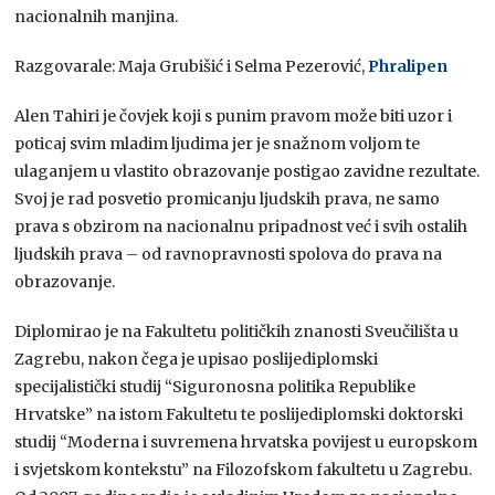
nacionalnih manjina.
Razgovarale: Maja Grubišić i Selma Pezerović,
Phralipen
Alen Tahiri je čovjek koji s punim pravom može biti uzor i
poticaj svim mladim ljudima jer je snažnom voljom te
ulaganjem u vlastito obrazovanje postigao zavidne rezultate.
Svoj je rad posvetio promicanju ljudskih prava, ne samo
prava s obzirom na nacionalnu pripadnost već i svih ostalih
ljudskih prava – od ravnopravnosti spolova do prava na
obrazovanje.
Diplomirao je na Fakultetu političkih znanosti Sveučilišta u
Zagrebu, nakon čega je upisao poslijediplomski
specijalistički studij “Siguronosna politika Republike
Hrvatske” na istom Fakultetu te poslijediplomski doktorski
studij “Moderna i suvremena hrvatska povijest u europskom
i svjetskom kontekstu” na Filozofskom fakultetu u Zagrebu.