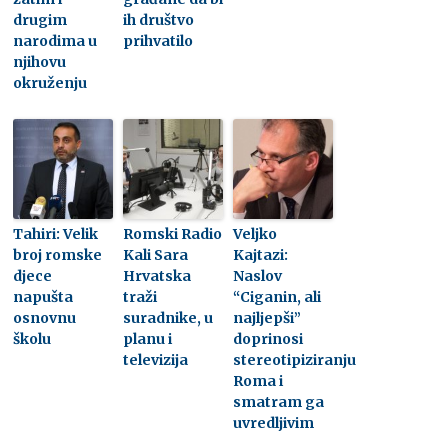
drugim
ih društvo
narodima u
prihvatilo
njihovu
okruženju
Tahiri: Velik
Romski Radio
Veljko
broj romske
Kali Sara
Kajtazi:
djece
Hrvatska
Naslov
napušta
traži
“Ciganin, ali
osnovnu
suradnike, u
najljepši”
školu
planu i
doprinosi
televizija
stereotipiziranju
Roma i
smatram ga
uvredljivim