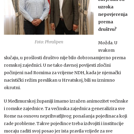
uzroka
nepovjerenja
prema
društvu?
Foto: Phralipen
Možda. U
svakom
slučaju, u prošlosti društvo nije bilo dobronamjerno prema
romskoj zajednici. U ne tako davnoj povijesti zločini
počinjeni nad Romima za vrijeme NDH, kada je njemački
nacistički režim preslikan u Hrvatskoj, bili su iznimno
okrutni.
U Međimurskoj županiji imamo izražen animozitet većinske
i romske zajednice. Ta većinska zajednica generalizira sve
Rome na osnovu neprihvatljivog ponašanja pojedinaca koji
rade probleme. Takve pojedince treba izdvojiti i institucije
moraju raditi svoj posao jer ista pravila vrijede za sve