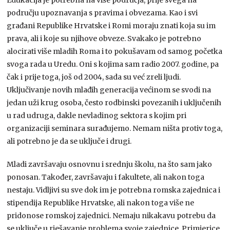
području upoznavanja s pravima i obvezama. Kao i svi
građani Republike Hrvatske i Romi moraju znati koja su im
prava, ali i koje su njihove obveze. Svakako je potrebno
alocirati više mladih Roma i to pokušavam od samog početka
svoga rada u Uredu. Oni s kojima sam radio 2007. godine, pa
čak i prije toga, još od 2004, sada su već zreli ljudi.
Uključivanje novih mlađih generacija većinom se svodi na
jedan uži krug osoba, često rodbinski povezanih i uključenih
u rad udruga, dakle nevladinog sektora s kojim pri
organizaciji seminara surađujemo. Nemam ništa protiv toga,
ali potrebno je da se uključe i drugi.
Mladi završavaju osnovnu i srednju školu, na što sam jako
ponosan. Također, završavaju i fakultete, ali nakon toga
nestaju. Vidljivi su sve dok im je potrebna romska zajednica i
stipendija Republike Hrvatske, ali nakon toga više ne
pridonose romskoj zajednici. Nemaju nikakavu potrebu da
se uključe u rješavanje problema svoje zajednice. Primjerice,