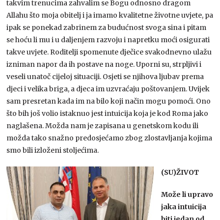
takvim trenucima zahvalim se Bogu odnosno dragom
Allahu što moja obitelj i ja imamo kvalitetne životne uvjete, pa
ipak se ponekad zabrinem za budućnost svoga sina i pitam
se hoću li mu i u daljenjem razvoju i napretku moći osigurati
takve uvjete. Roditelji spomenute dječice svakodnevno ulažu
izniman napor da ih postave na noge. Uporni su, strpljivi i
veseli unatoč cijeloj situaciji. Osjeti se njihova ljubav prema
djeci i velika briga, a djeca im uzvraćaju poštovanjem. Uvijek
sam presretan kada im na bilo koji način mogu pomoći. Ono
što bih još volio istaknuo jest intuicija koja je kod Roma jako
naglašena. Možda nam je zapisana u genetskom kodu ili
možda tako snažno predosjećamo zbog zlostavljanja kojima
smo bili izloženi stoljećima.
(SU)ŽIVOT
Može li upravo
jaka intuicija
biti jedan od