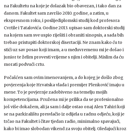
na Fakultetu na koje je dolazak bio obavezan, i tako dan za
danom. Fakultet sam završio 2010. godine, a zatim, u
ekspresnom roku, i poslijediplomski studij kod profesora
Cvrtile i Tatalovića. Godine 2013. upisao sam doktorski studij
na kojem sam sve uspio riješiti i obraniti sinopsis, a sada bih
trebao pristupiti doktorskoj disertaciji. Ne znam kako ću to
stići uz sav posao koji imam, a u međuvremenu mi je došao i
junior te želim provesti vrijeme s njim i obitelji. Mislim da ću
morati podvući crtu.
Počašćen sam ovim imenovanjem, a do kojeg je došlo zbog
povjerenja koje Hrvatska vlada i premijer Plenković imaju u
mene. To je povjernje zadobiveno na temelju mojih
kompetencijama. Pružena mi je prilika da se profesionalno
još više dokažem, ali ja sam i dalje ostao onaj Alen Tahiri koji
se na parkiralištu presvlačio iz odijela u radnu odjeću, koji je
trčao na Fakultet i čitav tjedan radio, minimalno spavajući,
kako bi imao slobodan vikend za svoju obitelj. Gledajući kroz