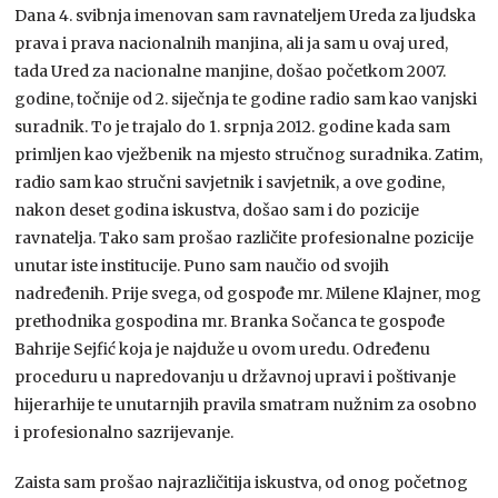
Dana 4. svibnja imenovan sam ravnateljem Ureda za ljudska
prava i prava nacionalnih manjina, ali ja sam u ovaj ured,
tada Ured za nacionalne manjine, došao početkom 2007.
godine, točnije od 2. siječnja te godine radio sam kao vanjski
suradnik. To je trajalo do 1. srpnja 2012. godine kada sam
primljen kao vježbenik na mjesto stručnog suradnika. Zatim,
radio sam kao stručni savjetnik i savjetnik, a ove godine,
nakon deset godina iskustva, došao sam i do pozicije
ravnatelja. Tako sam prošao različite profesionalne pozicije
unutar iste institucije. Puno sam naučio od svojih
nadređenih. Prije svega, od gospođe mr. Milene Klajner, mog
prethodnika gospodina mr. Branka Sočanca te gospođe
Bahrije Sejfić koja je najduže u ovom uredu. Određenu
proceduru u napredovanju u državnoj upravi i poštivanje
hijerarhije te unutarnjih pravila smatram nužnim za osobno
i profesionalno sazrijevanje.
Zaista sam prošao najrazličitija iskustva, od onog početnog