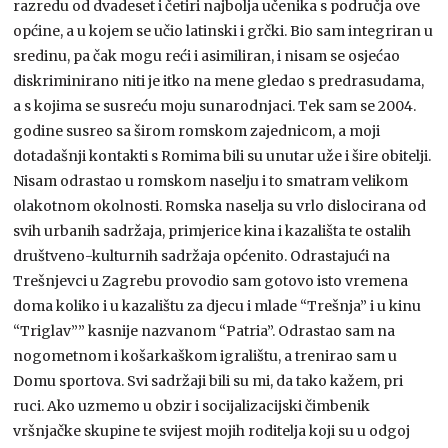
razredu od dvadeset i četiri najbolja učenika s područja ove
općine, a u kojem se učio latinski i grčki. Bio sam integriran u
sredinu, pa čak mogu reći i asimiliran, i nisam se osjećao
diskriminirano niti je itko na mene gledao s predrasudama,
a s kojima se susreću moju sunarodnjaci. Tek sam se 2004.
godine susreo sa širom romskom zajednicom, a moji
dotadašnji kontakti s Romima bili su unutar uže i šire obitelji.
Nisam odrastao u romskom naselju i to smatram velikom
olakotnom okolnosti. Romska naselja su vrlo dislocirana od
svih urbanih sadržaja, primjerice kina i kazališta te ostalih
društveno-kulturnih sadržaja općenito. Odrastajući na
Trešnjevci u Zagrebu provodio sam gotovo isto vremena
doma koliko i u kazalištu za djecu i mlade “Trešnja” i u kinu
“Triglav”” kasnije nazvanom “Patria”. Odrastao sam na
nogometnom i košarkaškom igralištu, a trenirao sam u
Domu sportova. Svi sadržaji bili su mi, da tako kažem, pri
ruci. Ako uzmemo u obzir i socijalizacijski čimbenik
vršnjačke skupine te svijest mojih roditelja koji su u odgoj