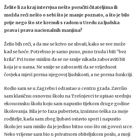
Želite li za kraj intervjua nešto poručiti čitateljima ili
možda reći nešto o sebi što je manje poznato, a što je bilo
prije nego što ste krenuli s radom u Uredu za ljudska
prava i prava nacionalnih manjina?
Želio bih reći, a da me se krivo ne shvati, kako se sve može
kad se hoće. Potrebno je samo puno, puno truda i biti “bez
krila”. Pri tome mislim da se ne smije nikada zaboraviti bit
koja je u nama. Ne smije se zaboraviti da se vrijednost
čovjeka mjeri prema njegovoj ljudskosti, a ne prema funkciji.
Rodio sam se u Zagrebu i odrastao u centru grada. Završio
sam klasičnu osnovnu školu na Trešnjevci te upisao srednju
ekonomsku školu koju sam napustio tijekom druge godine
školovanja. Bila je to faza puberteta, iznimno teška za moje
roditelje, kada sam zbog ljubavi ostavio sport i napustio
školu jer sam mislio da je jedino bitno ono što mi govori srce.
Neko vrijeme sam bio u privatnom obiteljskom poslu, a moji