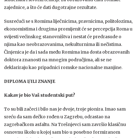
zajednice, a što će dati dugotrajne rezultate.
Susrećući se s Romima liječnicima, pravnicima, politolozima,
ekonomistima i drugima promijenit će se percepcija Roma u
svijesti većinskog stanovništva i nestat će predrasude o
njima kao neobrazovanima, nekulturnima ili nečistima.
Činjenica je da i sada među Romima ima dosta obrazovanih
doktora znanosti na mnogim područjima, ali se ne
deklariraju kao pripadnici romske nacionalne manjine.
DIPLOMA I/ILI ZNANJE
Kakav je bio Vaš studentski put?
To su bili začeci i bilo nas je dvoje, troje pionira. Imao sam
sreću da sam dečko rođen u Zagrebu, odrastao na
zagrebačkom asfaltu. Na Trešnjevci sam završio klasičnu
osnovnu školu u kojoj sam bio u posebno formiranom