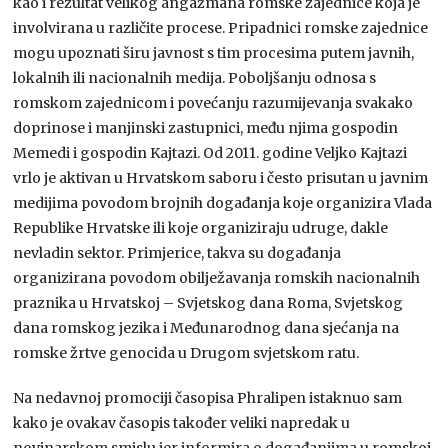
kao i rezultat velikog angažmana romske zajednice koja je
involvirana u različite procese. Pripadnici romske zajednice
mogu upoznati širu javnost s tim procesima putem javnih,
lokalnih ili nacionalnih medija. Poboljšanju odnosa s
romskom zajednicom i povećanju razumijevanja svakako
doprinose i manjinski zastupnici, među njima gospodin
Memedi i gospodin Kajtazi. Od 2011. godine Veljko Kajtazi
vrlo je aktivan u Hrvatskom saboru i često prisutan u javnim
medijima povodom brojnih događanja koje organizira Vlada
Republike Hrvatske ili koje organiziraju udruge, dakle
nevladin sektor. Primjerice, takva su događanja
organizirana povodom obilježavanja romskih nacionalnih
praznika u Hrvatskoj – Svjetskog dana Roma, Svjetskog
dana romskog jezika i Međunarodnog dana sjećanja na
romske žrtve genocida u Drugom svjetskom ratu.
Na nedavnoj promociji časopisa Phralipen istaknuo sam
kako je ovakav časopis također veliki napredak u
novinarskom smislu jer informira o događanjima u romskoj