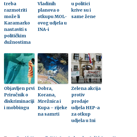
treba
Vladinih
u politici
razmotriti
planova o
krive su i
može li
otkupu MOL-
same žene
Karamarko
ovog udjela u
nastaviti s
INA-i
političkim
dužnostima
Objavljen prvi
Dobra,
Zelena akcija
Priručnik o
Korana,
protiv
diskriminaciji
Mrežnica i
prodaje
i mobbingu
Kupa – rijeke
udjela HEP-a
na samrti
za otkup
udjela u Ini