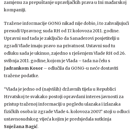
zamjenu za prepuštanje upravljačkih prava u Ini mađarskoj
kompaniji.
Tražene informacije GONG nikad nije dobio, i to zahvaljujući
presudi Upravnog suda RH od 17. kolovoza 2011. godine.
Upravni sud tada je zaključio da Sanaderovi posjetitelji u
zgradi Vlade imaju pravo na privatnost. Ustavni sud tu
odluku sada je ukinuo, zajedno s rješenjem Vlade RH od 26.
svibnja 2011. godine, kojom je Vlada – tada na čelu s
Jadrankom Kosor
– odlučila da GONG-u neće dostaviti
tražene podatke.
“Vlada je jedno od (najviših) državnih tijela u Republici
Hrvatskoj te svakako postoji opravdani interes javnosti za
pristup traženoj informaciji u pogledu ulazaka i izlazaka
fizičkih osoba iz zgrade Vlade 4. kolovoza 2007.” stoji u odluci
ustavnosudskog vijeća kojim je predsjedala sutkinja
Snježana Bagić
.