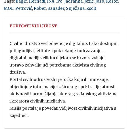
Tags:
Bagić
,
Hernadi
,
INA
,
Ivo
,
Jadranka
,
Ježić
,
Jozo
,
Kosor
,
MOL
,
Petrović
,
Rober
,
Sanader
,
Snježana
,
Zsolt
POVEĆATI VIDLJIVOST
Civilno društvo već odavno je digitalno. Lako dostupni,
prilagodljivi, jeftini za pokretanje i održavanje –
digitalni mediji velikim dijelom se brzo razvijaju
upravo zahvaljujući potrebama aktivista civilnog
društva.
Portal civilnodrustvo.hr je točka koja ih umrežuje,
objedinjuje informacije iz širokog spektra djelatnosti,
aktivnosti i promišljanja aktera građanskog aktivizma
i kreatora civilnih inicijativa.
Misija portala je povećati vidljivost civilnih inicijativa u
zajednici.