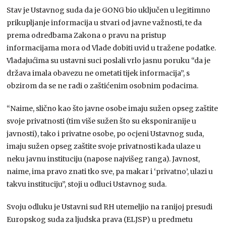
Stav je Ustavnog suda da je GONG bio uključen u legitimno
prikupljanje informacija u stvari od javne važnosti, te da
prema odredbama Zakona o pravu na pristup
informacijama mora od Vlade dobiti uvid u tražene podatke.
Vladajućima su ustavni suci poslali vrlo jasnu poruku “da je
država imala obavezu ne ometati tijek informacija”, s
obzirom da se ne radi o zaštićenim osobnim podacima.
“Naime, slično kao što javne osobe imaju sužen opseg zaštite
svoje privatnosti (tim više sužen što su eksponiranije u
javnosti), tako i privatne osobe, po ocjeni Ustavnog suda,
imaju sužen opseg zaštite svoje privatnosti kada ulaze u
neku javnu instituciju (napose najvišeg ranga). Javnost,
naime, ima pravo znati tko sve, pa makar i ‘privatno’, ulazi u
takvu instituciju”, stoji u odluci Ustavnog suda.
Svoju odluku je Ustavni sud RH utemeljio na ranijoj presudi
Europskog suda za ljudska prava (ELJSP) u predmetu