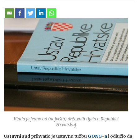
Vlada je jedno od (najviših) državnih tijela u Republici
Hrvatskoj
Ustavni sud
prihvatio je ustavnu tužbu
GONG-a
i odlučio da