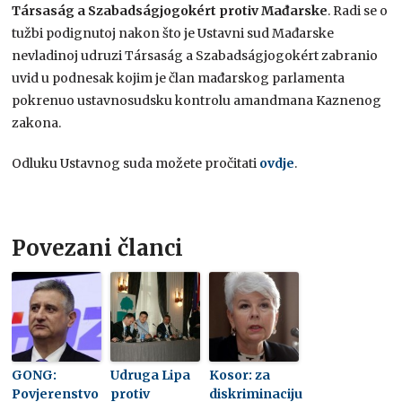
Társaság a Szabadságjogokért protiv Mađarske
. Radi se o
tužbi podignutoj nakon što je Ustavni sud Mađarske
nevladinoj udruzi Társaság a Szabadságjogokért zabranio
uvid u podnesak kojim je član mađarskog parlamenta
pokrenuo ustavnosudsku kontrolu amandmana Kaznenog
zakona.
Odluku Ustavnog suda možete pročitati
ovdje
.
Povezani članci
GONG:
Udruga Lipa
Kosor: za
Povjerenstvo
protiv
diskriminaciju