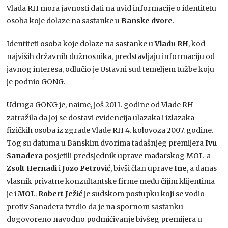
Vlada RH mora javnosti dati na uvid informacije o identitetu
osoba koje dolaze na sastanke u
Banske dvore
.
Identiteti osoba koje dolaze na sastanke u
Vladu RH
, kod
najviših državnih dužnosnika, predstavljaju informaciju od
javnog interesa, odlučio je Ustavni sud temeljem tužbe koju
je podnio GONG.
Udruga GONG je, naime, još 2011. godine od Vlade RH
zatražila da joj se dostavi evidencija ulazaka i izlazaka
fizičkih osoba iz zgrade Vlade RH 4. kolovoza 2007. godine.
Tog su datuma u Banskim dvorima tadašnjeg premijera
Ivu
Sanadera
posjetili predsjednik uprave mađarskog MOL-a
Zsolt Hernadi
i
Jozo Petrović
, bivši član uprave
Ine
, a danas
vlasnik privatne konzultantske firme među čijim klijentima
je i
MOL
.
Robert Ježić
je sudskom postupku koji se vodio
protiv Sanadera tvrdio da je na spornom sastanku
dogovoreno navodno podmićivanje bivšeg premijera u