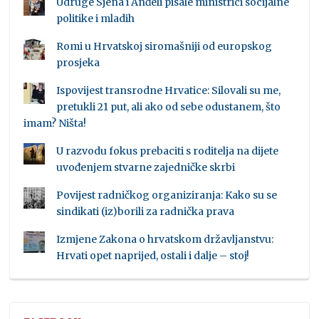
Udruge Sjena i Anđeli pisale ministrici socijalne
politike i mladih
Romi u Hrvatskoj siromašniji od europskog
prosjeka
Ispovijest transrodne Hrvatice: Silovali su me,
pretukli 21 put, ali ako od sebe odustanem, što
imam? Ništa!
U razvodu fokus prebaciti s roditelja na dijete
uvođenjem stvarne zajedničke skrbi
Povijest radničkog organiziranja: Kako su se
sindikati (iz)borili za radnička prava
Izmjene Zakona o hrvatskom državljanstvu:
Hrvati opet naprijed, ostali i dalje – stoj!