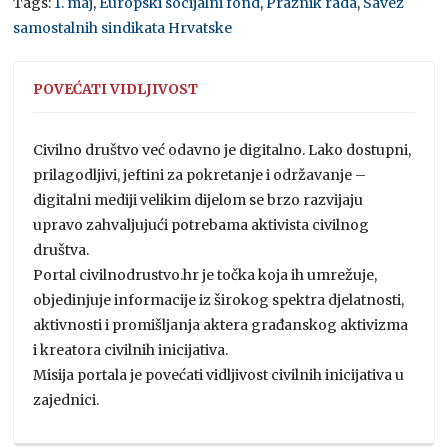
Tags:
1. maj
,
Europski socijalni fond
,
Praznik rada
,
Savez
samostalnih sindikata Hrvatske
POVEĆATI VIDLJIVOST
Civilno društvo već odavno je digitalno. Lako dostupni,
prilagodljivi, jeftini za pokretanje i održavanje –
digitalni mediji velikim dijelom se brzo razvijaju
upravo zahvaljujući potrebama aktivista civilnog
društva.
Portal civilnodrustvo.hr je točka koja ih umrežuje,
objedinjuje informacije iz širokog spektra djelatnosti,
aktivnosti i promišljanja aktera građanskog aktivizma
i kreatora civilnih inicijativa.
Misija portala je povećati vidljivost civilnih inicijativa u
zajednici.