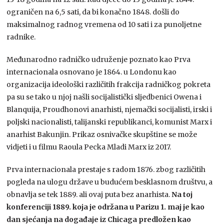
ograničen na 6,5 sati, da bi konačno 1848. došli do
maksimalnog radnog vremena od 10 sati i za punoljetne
radnike.
Međunarodno radničko udruženje poznato kao Prva
internacionala osnovano je 1864. u Londonu kao
organizacija ideološki različitih frakcija radničkog pokreta
pa su se tako u njoj našli socijalistički sljedbenici Owena i
Blanquija, Proudhonovi anarhisti, njemački socijalisti, irski i
poljski nacionalisti, talijanski republikanci, komunist Marx i
anarhist Bakunjin. Prikaz osnivačke skupštine se može
vidjeti i u filmu Raoula Pecka Mladi Marx iz 2017.
Prva internacionala prestaje s radom 1876. zbog različitih
pogleda na ulogu države u budućem besklasnom društvu, a
obnavlja se tek 1889. ali ovaj puta bez anarhista.
Na toj
konferenciji 1889. koja je održana u Parizu 1. maj je kao
dan sjećanja na događaje iz Chicaga predložen kao