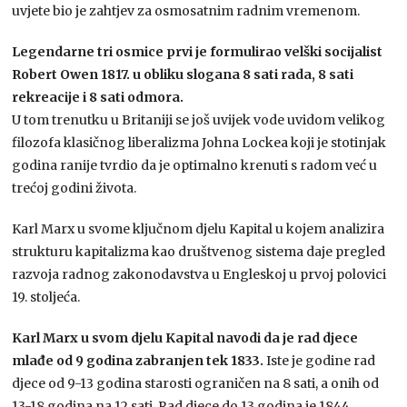
uvjete bio je zahtjev za osmosatnim radnim vremenom.
Legendarne tri osmice prvi je formulirao velški socijalist
Robert Owen 1817. u obliku slogana 8 sati rada, 8 sati
rekreacije i 8 sati odmora.
U tom trenutku u Britaniji se još uvijek vode uvidom velikog
filozofa klasičnog liberalizma Johna Lockea koji je stotinjak
godina ranije tvrdio da je optimalno krenuti s radom već u
trećoj godini života.
Karl Marx u svome ključnom djelu Kapital u kojem analizira
strukturu kapitalizma kao društvenog sistema daje pregled
razvoja radnog zakonodavstva u Engleskoj u prvoj polovici
19. stoljeća.
Karl Marx u svom djelu Kapital navodi da je rad djece
mlađe od 9 godina zabranjen tek 1833.
Iste je godine rad
djece od 9-13 godina starosti ograničen na 8 sati, a onih od
13-18 godina na 12 sati. Rad djece do 13 godina je 1844.