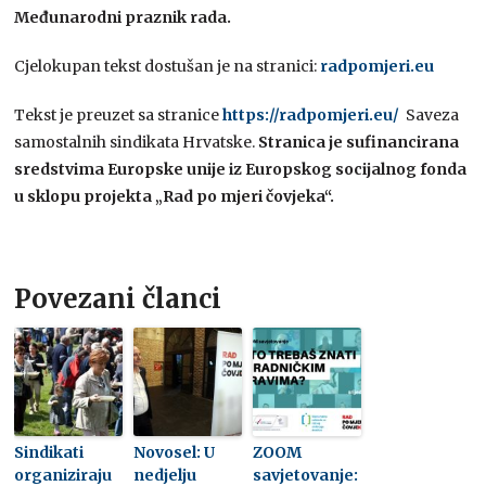
Međunarodni praznik rada.
Cjelokupan tekst dostušan je na stranici:
radpomjeri.eu
Tekst je preuzet sa stranice
https://radpomjeri.eu/
Saveza
samostalnih sindikata Hrvatske.
Stranica je sufinancirana
sredstvima Europske unije iz Europskog socijalnog fonda
u sklopu projekta „Rad po mjeri čovjeka“.
Povezani članci
Sindikati
Novosel: U
ZOOM
organiziraju
nedjelju
savjetovanje: