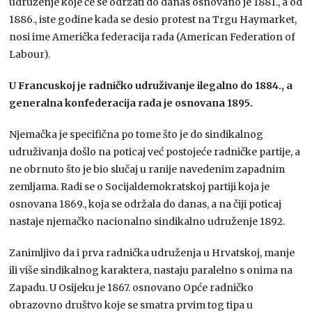
udruženje koje će se održati do danas osnovano je 1881., a od
1886., iste godine kada se desio protest na Trgu Haymarket,
nosi ime Američka federacija rada (American Federation of
Labour).
U Francuskoj je radničko udruživanje ilegalno do 1884., a
generalna konfederacija rada je osnovana 1895.
Njemačka je specifična po tome što je do sindikalnog
udruživanja došlo na poticaj već postojeće radničke partije, a
ne obrnuto što je bio slučaj u ranije navedenim zapadnim
zemljama. Radi se o Socijaldemokratskoj partiji koja je
osnovana 1869., koja se održala do danas, a na čiji poticaj
nastaje njemačko nacionalno sindikalno udruženje 1892.
Zanimljivo da i prva radnička udruženja u Hrvatskoj, manje
ili više sindikalnog karaktera, nastaju paralelno s onima na
Zapadu. U Osijeku je 1867. osnovano Opće radničko
obrazovno društvo koje se smatra prvim tog tipa u