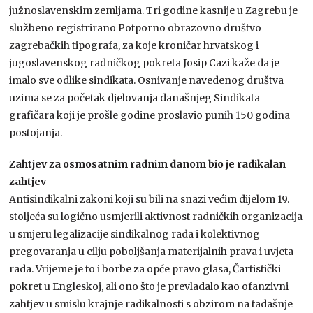
južnoslavenskim zemljama. Tri godine kasnije u Zagrebu je
službeno registrirano Potporno obrazovno društvo
zagrebačkih tipografa, za koje kroničar hrvatskog i
jugoslavenskog radničkog pokreta Josip Cazi kaže da je
imalo sve odlike sindikata. Osnivanje navedenog društva
uzima se za početak djelovanja današnjeg Sindikata
grafičara koji je prošle godine proslavio punih 150 godina
postojanja.
Zahtjev za osmosatnim radnim danom bio je radikalan
zahtjev
Antisindikalni zakoni koji su bili na snazi većim dijelom 19.
stoljeća su logično usmjerili aktivnost radničkih organizacija
u smjeru legalizacije sindikalnog rada i kolektivnog
pregovaranja u cilju poboljšanja materijalnih prava i uvjeta
rada. Vrijeme je to i borbe za opće pravo glasa, Čartistički
pokret u Engleskoj, ali ono što je prevladalo kao ofanzivni
zahtjev u smislu krajnje radikalnosti s obzirom na tadašnje