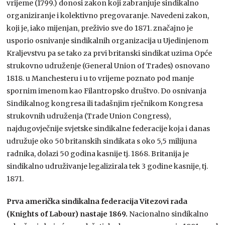
vrijeme (1799.) donosi zakon koji zabranjuje sindikalno
organiziranje i kolektivno pregovaranje. Navedeni zakon,
koji je, iako mijenjan, preživio sve do 1871. značajno je
usporio osnivanje sindikalnih organizacija u Ujedinjenom
Kraljevstvu pa se tako za prvi britanski sindikat uzima Opće
strukovno udruženje (General Union of Trades) osnovano
1818. u Manchesteru i u to vrijeme poznato pod manje
spornim imenom kao Filantropsko društvo. Do osnivanja
Sindikalnog kongresa ili tadašnjim rječnikom Kongresa
strukovnih udruženja (Trade Union Congress),
najdugovječnije svjetske sindikalne federacije koja i danas
udružuje oko 50 britanskih sindikata s oko 5,5 milijuna
radnika, dolazi 50 godina kasnije tj. 1868. Britanija je
sindikalno udruživanje legalizirala tek 3 godine kasnije, tj.
1871.
Prva američka sindikalna federacija Vitezovi rada
(Knights of Labour) nastaje 1869.
Nacionalno sindikalno