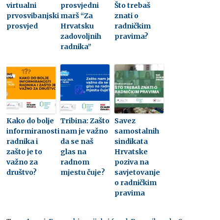
virtualni
prosvjedni
Što trebaš
prvosvibanjski
marš “Za
znati o
prosvjed
Hrvatsku
radničkim
zadovoljnih
pravima?
radnika”
Kako do bolje
Tribina: Zašto
Savez
informiranosti
nam je važno
samostalnih
radnika i
da se naš
sindikata
zašto je to
glas na
Hrvatske
važno za
radnom
poziva na
društvo?
mjestu čuje?
savjetovanje
o radničkim
pravima