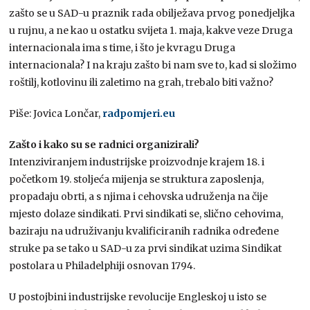
zašto se u SAD-u praznik rada obilježava prvog ponedjeljka
u rujnu, a ne kao u ostatku svijeta 1. maja, kakve veze Druga
internacionala ima s time, i što je kvragu Druga
internacionala? I na kraju zašto bi nam sve to, kad si složimo
roštilj, kotlovinu ili zaletimo na grah, trebalo biti važno?
Piše: Jovica Lončar,
radpomjeri.eu
Zašto i kako su se radnici organizirali?
Intenziviranjem industrijske proizvodnje krajem 18. i
početkom 19. stoljeća mijenja se struktura zaposlenja,
propadaju obrti, a s njima i cehovska udruženja na čije
mjesto dolaze sindikati. Prvi sindikati se, slično cehovima,
baziraju na udruživanju kvalificiranih radnika određene
struke pa se tako u SAD-u za prvi sindikat uzima Sindikat
postolara u Philadelphiji osnovan 1794.
U postojbini industrijske revolucije Engleskoj u isto se