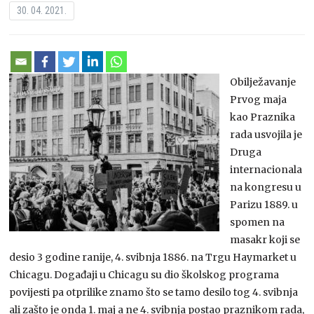
30. 04. 2021.
Obilježavanje
Prvog maja
kao Praznika
rada usvojila je
Druga
internacionala
na kongresu u
Parizu 1889. u
spomen na
masakr koji se
desio 3 godine ranije, 4. svibnja 1886. na Trgu Haymarket u
Chicagu. Događaji u Chicagu su dio školskog programa
povijesti pa otprilike znamo što se tamo desilo tog 4. svibnja
ali zašto je onda 1. maj a ne 4. svibnja postao praznikom rada,