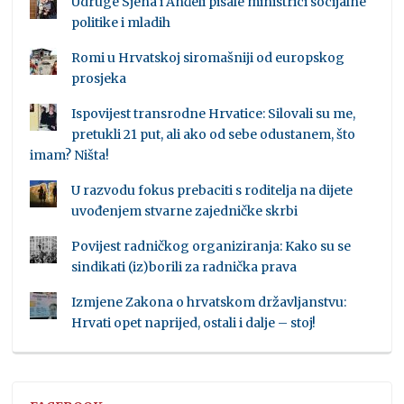
Udruge Sjena i Anđeli pisale ministrici socijalne
politike i mladih
Romi u Hrvatskoj siromašniji od europskog
prosjeka
Ispovijest transrodne Hrvatice: Silovali su me,
pretukli 21 put, ali ako od sebe odustanem, što
imam? Ništa!
U razvodu fokus prebaciti s roditelja na dijete
uvođenjem stvarne zajedničke skrbi
Povijest radničkog organiziranja: Kako su se
sindikati (iz)borili za radnička prava
Izmjene Zakona o hrvatskom državljanstvu:
Hrvati opet naprijed, ostali i dalje – stoj!