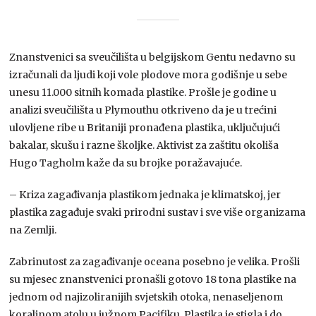
Znanstvenici sa sveučilišta u belgijskom Gentu nedavno su
izračunali da ljudi koji vole plodove mora godišnje u sebe
unesu 11.000 sitnih komada plastike. Prošle je godine u
analizi sveučilišta u Plymouthu otkriveno da je u trećini
ulovljene ribe u Britaniji pronađena plastika, uključujući
bakalar, skušu i razne školjke. Aktivist za zaštitu okoliša
Hugo Tagholm kaže da su brojke poražavajuće.
– Kriza zagađivanja plastikom jednaka je klimatskoj, jer
plastika zagađuje svaki prirodni sustav i sve više organizama
na Zemlji.
Zabrinutost za zagađivanje oceana posebno je velika. Prošli
su mjesec znanstvenici pronašli gotovo 18 tona plastike na
jednom od najizoliranijih svjetskih otoka, nenaseljenom
koraljnom atolu u južnom Pacifiku. Plastika je stigla i do