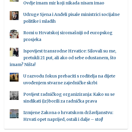
Ovdje imam mir koji nikada nisam imao
Udruge Sjena i Anđeli pisale ministrici socijalne
politike i mladih
Romi u Hrvatskoj siromašniji od europskog
prosjeka
Ispovijest transrodne Hrvatice: Silovali su me,
pretukli 21 put, ali ako od sebe odustanem, što
imam? Ništa!
U razvodu fokus prebaciti s roditelja na dijete
uvođenjem stvarne zajedničke skrbi
Povijest radničkog organiziranja: Kako su se
sindikati (iz)borili za radnička prava
Izmjene Zakona o hrvatskom državljanstvu:
Hrvati opet naprijed, ostali i dalje – stoj!