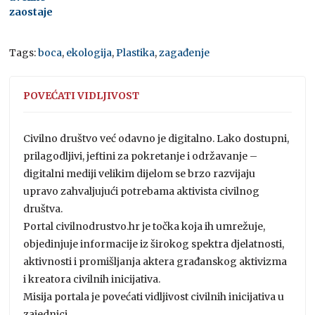
zaostaje
Tags:
boca
,
ekologija
,
Plastika
,
zagađenje
POVEĆATI VIDLJIVOST
Civilno društvo već odavno je digitalno. Lako dostupni,
prilagodljivi, jeftini za pokretanje i održavanje –
digitalni mediji velikim dijelom se brzo razvijaju
upravo zahvaljujući potrebama aktivista civilnog
društva.
Portal civilnodrustvo.hr je točka koja ih umrežuje,
objedinjuje informacije iz širokog spektra djelatnosti,
aktivnosti i promišljanja aktera građanskog aktivizma
i kreatora civilnih inicijativa.
Misija portala je povećati vidljivost civilnih inicijativa u
zajednici.