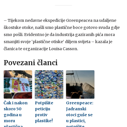
– Tijekom nedavne ekspedicije Greenpeacea na udaljene
škostske otoke, našli smo plastične boce gotovo svuda gdje
smo pošli. Evidentno je da industrija gaziranih pića mora
smanjiti svoje ‘plastične otiske’ diljem svijeta – kazala je
članica te organizacije Louisa Casson.
Povezani članci
Čak i nakon
Potpišite
Greenpeace:
skoro 50
peticiju
Jadranski
godina u
protiv
otoci guše se
moru
plastike!
u plastici,
plastična
potpišite