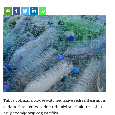
Takva potražnja plod je očito neutažive žeđi za flaširanom
vodom i širenjem zapadne, urbanizirane kulture u Kinu i
druge zemlje azijskog Pacifika.