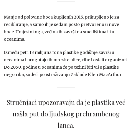
Manje od polovine boca kupljenih 2016. prikupljeno je za
recikliranje, a samo ih je sedam posto pretvoreno u nove
boce. Umjesto toga, većina ih završi na smetlištima ili u
oceanima.
Između pet i 13 milijuna tona plastike godišnje završi u
oceanima i progutaju ih morske ptice, ribe i ostali organizmi.
Do 2050. godine u oceanima će po težini biti više plastike
nego riba, sudeći po istraživanju Zaklade Ellen MacArthur.
Stručnjaci upozoravaju da je plastika već
našla put do ljudskog prehrambenog
lanca.