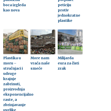
boca izgleda
peticiju
kao nova
protiv
jednokratne
plastike
Plastika u
More nam
Milijarda
moru –
vraća naše
eura za čisti
stručnjaci i
smeće
zrak
udruge
krajnje
zabrinuti,
proizvodnja
eksponencijalno
raste, a
zbrinjavanje
uvelike