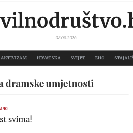
ivilnodruštvo.
08.08.2026.
AKTIVIZAM
HRVATSKA
SVIJET
EHO
STAJALI
a dramske umjetnosti
RANO
t svima!