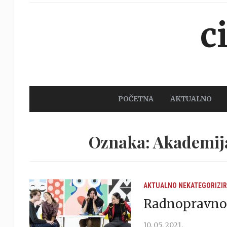
c
POČETNA
AKTUALNO
Oznaka: Akademij
AKTUALNO
NEKATEGORIZI
Radnopravnos
10. 05. 2021.