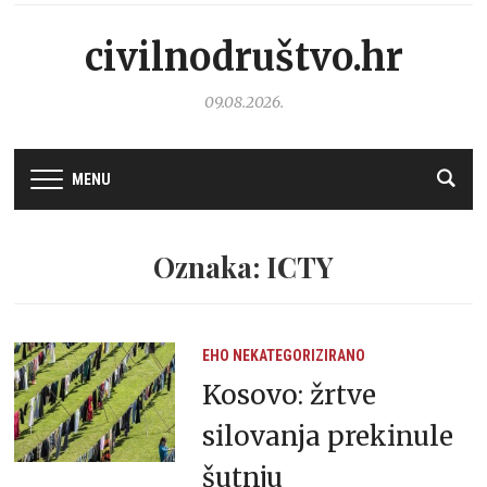
civilnodruštvo.hr
09.08.2026.
MENU
Oznaka: ICTY
EHO
NEKATEGORIZIRANO
Kosovo: žrtve
silovanja prekinule
šutnju