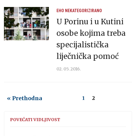
EHO
NEKATEGORIZIRANO
U Porinu i u Kutini
osobe kojima treba
specijalistička
liječnička pomoć
02. 05. 2016.
« Prethodna
1
2
POVEĆATI VIDLJIVOST