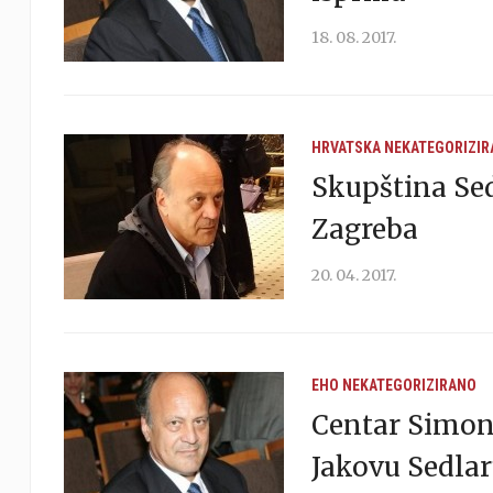
18. 08. 2017.
HRVATSKA
NEKATEGORIZIR
Skupština Se
Zagreba
20. 04. 2017.
EHO
NEKATEGORIZIRANO
Centar Simon
Jakovu Sedla