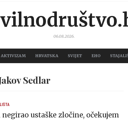
ivilnodruštvo.
06.08.2026.
AKTIVIZAM
HRVATSKA
SVIJET
EHO
STAJALI
Jakov Sedlar
LIŠTA
 negirao ustaške zločine, očekujem