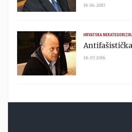
19. 04. 2017.
HRVATSKA
NEKATEGORIZIR
Antifašističk
18. 07. 2016.