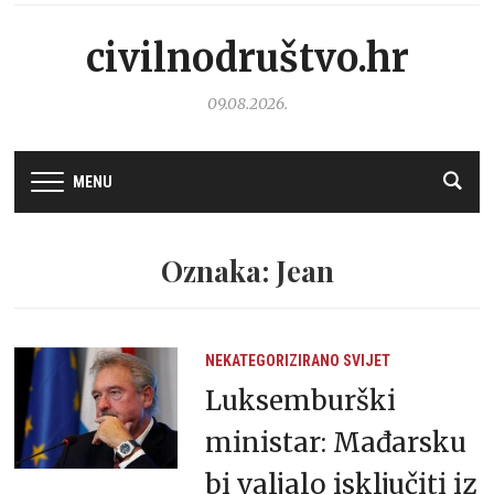
civilnodruštvo.hr
09.08.2026.
MENU
Oznaka: Jean
NEKATEGORIZIRANO
SVIJET
Luksemburški
ministar: Mađarsku
bi valjalo isključiti iz