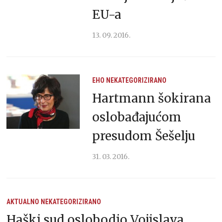
EU-a
13. 09. 2016.
EHO
NEKATEGORIZIRANO
Hartmann šokirana
oslobađajućom
presudom Šešelju
31. 03. 2016.
AKTUALNO
NEKATEGORIZIRANO
Haški sud oslobodio Vojislava