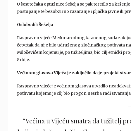
U šest točaka optužnice Šešelja se pak teretilo za kršenj
postupanje te bezobzirno razaranje i pljačka javne ili pr
Oslobodili Šešelja
Raspravno vijeće Međunarodnog kaznenog suda zaključilo
četvrtak da nije bilo udruženog zločinačkog pothvata 
Miloševićem kojemu je, po tužiteljima, bio cilj etnički pr
Srbije.
Većinom glasova Vijeća je zaključilo da je projekt stvaranj
Raspravno vijeće je većinom glasova utvrdilo neadekva
pothvatu kojemu je cilj bio progon nesrba radi stvaranja t
“Većina u Vijeću smatra da tužitelj 