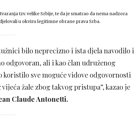
tvaranja tzv. velike Srbije, te da je smatrao da nema nadzora
 djelovali u okviru legitimne obrane prava Srba.
tužnici bilo neprecizno i ista djela navodilo i
bno odgovoran, ali i kao član udruženog
no koristilo sve moguće vidove odgovornosti
 vijeća žale zbog takvog pristupa”, kazao je
ean Claude Antonetti.