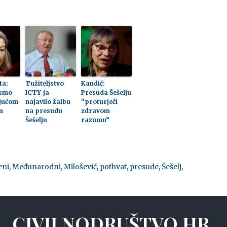
ta:
Tužiteljstvo
Kandić:
 smo
ICTY-ja
Presuda Šešelju
jućom
najavilo žalbu
“proturječi
m
na presudu
zdravom
Šešelju
razumu”
eni
,
Međunarodni
,
Milošević
,
pothvat
,
presude
,
Šešelj
,
CIVILNODRUŠTVO.HR