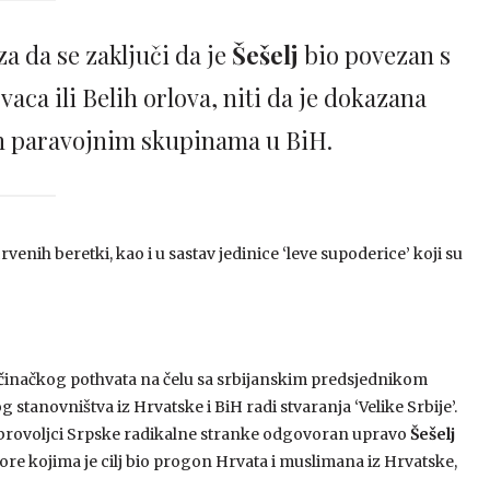
a da se zaključi da je
Šešelj
bio povezan s
a ili Belih orlova, niti da je dokazana
ih paravojnim skupinama u BiH.
rvenih beretki, kao i u sastav jedinice ‘leve supoderice’ koji su
činačkog pothvata na čelu sa srbijanskim predsjednikom
tanovništva iz Hrvatske i BiH radi stvaranja ‘Velike Srbije’.
li dobrovoljci Srpske radikalne stranke odgovoran upravo
Šešelj
vore kojima je cilj bio progon Hrvata i muslimana iz Hrvatske,