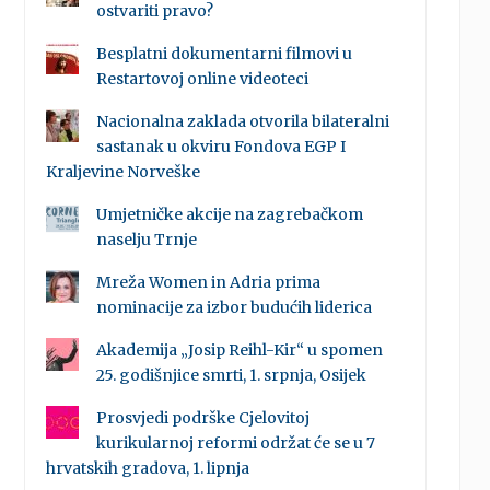
ostvariti pravo?
Besplatni dokumentarni filmovi u
Restartovoj online videoteci
Nacionalna zaklada otvorila bilateralni
sastanak u okviru Fondova EGP I
Kraljevine Norveške
Umjetničke akcije na zagrebačkom
naselju Trnje
Mreža Women in Adria prima
nominacije za izbor budućih liderica
Akademija „Josip Reihl-Kir“ u spomen
25. godišnjice smrti, 1. srpnja, Osijek
Prosvjedi podrške Cjelovitoj
kurikularnoj reformi održat će se u 7
hrvatskih gradova, 1. lipnja