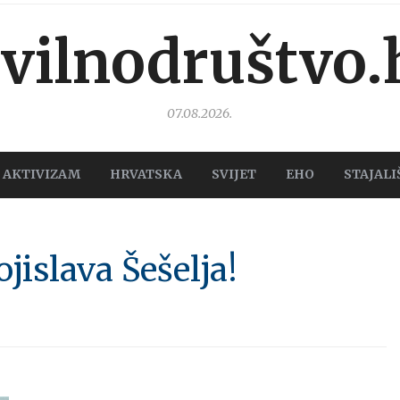
ivilnodruštvo.
07.08.2026.
AKTIVIZAM
HRVATSKA
SVIJET
EHO
STAJALI
jislava Šešelja!