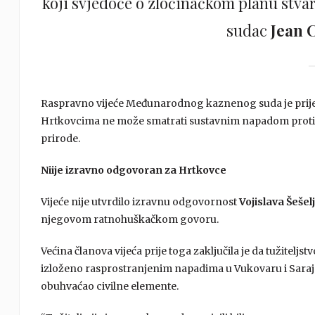
koji svjedoče o zločinačkom planu stvar
sudac
Jean 
Raspravno vijeće Međunarodnog kaznenog suda je prije to
Hrtkovcima ne može smatrati sustavnim napadom protiv
prirode.
Niije izravno odgovoran za Hrtkovce
Vijeće nije utvrdilo izravnu odgovornost
Vojislava Šešel
njegovom ratnohuškačkom govoru.
Većina članova vijeća prije toga zaključila je da tužiteljs
izloženo rasprostranjenim napadima u Vukovaru i Sarajevu
obuhvaćao civilne elemente.