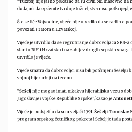
“Tužitelj nije jasno pokazao da su civili bili masovno na
dodajući da općenite tvrdnje tužiteljstva nisu potkrijepl
Što se tiče Vojvodine, vijeće nije utvrdilo da se radilo o 
povezati s ratom u Hrvatskoj.
Vijeće je utvrdilo da se regrutiranje dobrovoljaca SRS-a o
slani u BiH i Hrvatsku i na zahtjev drugih srpskih snaga te
utvrdilo je vijeće.
Vijeće smatra da dobrovoljci nisu bili potčinjeni Šešelju 
vojnoj hijerarhiji na terenu.
“
Šešelj
nije mogao imati nikakvu hijerahijsku vezu s dobr
Jugoslavije i vojske Republike Srpske”, kazao je
Antonett
Vijeće je podsjetilo da su u veljači 1991.
Šešelj i Tomislav 
program srpskog četničkog pokreta i Šešelj je tada post