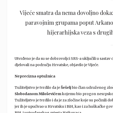
Vijeće smatra da nema dovoljno dokaz
paravojnim grupama poput Arkanovac
hijerarhijska veza s drug
Utvrđeno je da su se dobrovoljci SRS-a uključili u sastav c
djelovali na području Hrvatske, objavilo je Vijeće.
Neprecizna optužnica
Tužiteljstvo je tvrdilo da je
Šešelj
bio član udruženog zlo
Slobodanom Miloševićem
kojemu bio progon nesrpskog s
Tužiteljstvo je tvrdilo i da je za zločine koje su počini
jer ih je upućivao u Hrvatsku i BiH, kao i za huškačke go
BiH, i vojvođanskog mjesta Hrtkovaca.