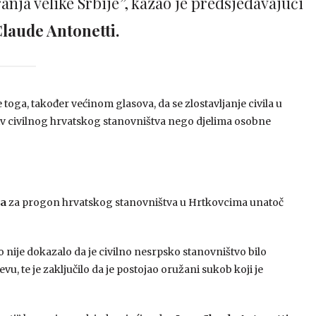
anja velike Srbije”, kazao je predsjedavajući
Claude Antonetti.
ga, također većinom glasova, da se zlostavljanje civila u
 civilnog hrvatskog stanovništva nego djelima osobne
ja
za progon hrvatskog stanovništva u Hrtkovcima unatoč
tvo nije dokazalo da je civilno nesrpsko stanovništvo bilo
, te je zaključilo da je postojao oružani sukob koji je