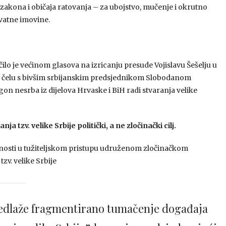
e zakona i običaja ratovanja – za ubojstvo, mučenje i okrutno
ivatne imovine.
 je većinom glasova na izricanju presude Vojislavu Šešelju u
na čelu s bivšim srbijanskim predsjednikom Slobodanom
ogon nesrba iz dijelova Hrvaske i BiH radi stvaranja velike
a tzv. velike Srbije politički, a ne zločinački cilj.
tnosti u tužiteljskom pristupu udruženom zločinačkom
zv. velike Srbije
predlaže fragmentirano tumačenje događaja