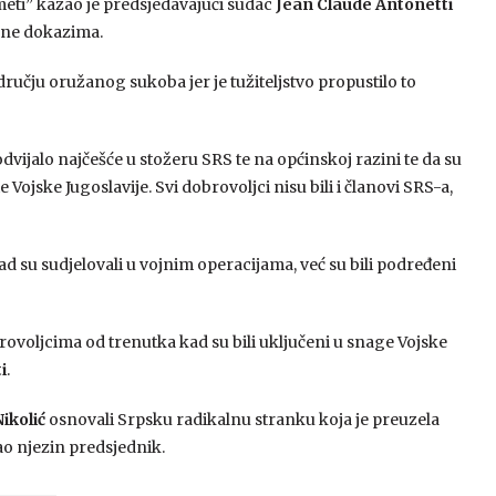
 meti” kazao je predsjedavajući sudac
Jean Claude Antonetti
jene dokazima.
području oružanog sukoba jer je tužiteljstvo propustilo to
dvijalo najčešće u stožeru SRS te na općinskoj razini te da su
 Vojske Jugoslavije. Svi dobrovoljci nisu bili i članovi SRS-a,
kad su sudjelovali u vojnim operacijama, već su bili podređeni
ovoljcima od trenutka kad su bili uključeni u snage Vojske
i
.
Nikolić
osnovali Srpsku radikalnu stranku koja je preuzela
ao njezin predsjednik.