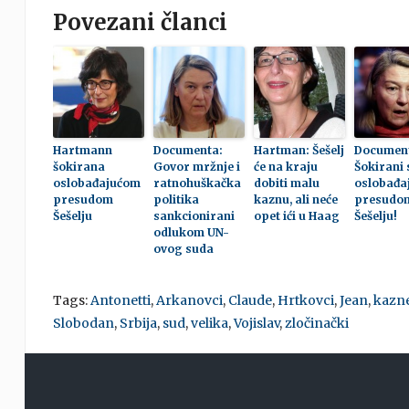
Povezani članci
Hartmann
Documenta:
Hartman: Šešelj
Documen
šokirana
Govor mržnje i
će na kraju
Šokirani
oslobađajućom
ratnohuškačka
dobiti malu
oslobađa
presudom
politika
kaznu, ali neće
presudo
Šešelju
sankcionirani
opet ići u Haag
Šešelju!
odlukom UN-
ovog suda
Tags:
Antonetti
,
Arkanovci
,
Claude
,
Hrtkovci
,
Jean
,
kazn
Slobodan
,
Srbija
,
sud
,
velika
,
Vojislav
,
zločinački