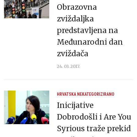
Obrazovna
zviždaljka
predstavljena na
Međunarodni dan
zviždača
24. 03. 2017.
HRVATSKA
NEKATEGORIZIRANO
Inicijative
Dobrodošli i Are You
Syrious traže prekid