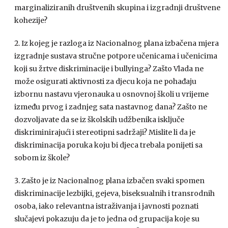
marginaliziranih društvenih skupina i izgradnji društvene
kohezije?
Iz kojeg je razloga iz Nacionalnog plana izbačena mjera
izgradnje sustava stručne potpore učenicama i učenicima
koji su žrtve diskriminacije i bullyinga? Zašto Vlada ne
može osigurati aktivnosti za djecu koja ne pohađaju
izbornu nastavu vjeronauka u osnovnoj školi u vrijeme
između prvog i zadnjeg sata nastavnog dana? Zašto ne
dozvoljavate da se iz školskih udžbenika isključe
diskriminirajući i stereotipni sadržaji? Mislite li da je
diskriminacija poruka koju bi djeca trebala ponijeti sa
sobom iz škole?
Zašto je iz Nacionalnog plana izbačen svaki spomen
diskriminacije lezbijki, gejeva, biseksualnih i transrodnih
osoba, iako relevantna istraživanja i javnosti poznati
slučajevi pokazuju da je to jedna od grupacija koje su