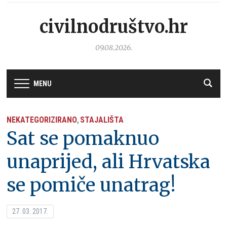
civilnodruštvo.hr
09.08.2026.
MENU
NEKATEGORIZIRANO
STAJALIŠTA
,
Sat se pomaknuo
unaprijed, ali Hrvatska
se pomiče unatrag!
27. 03. 2017.