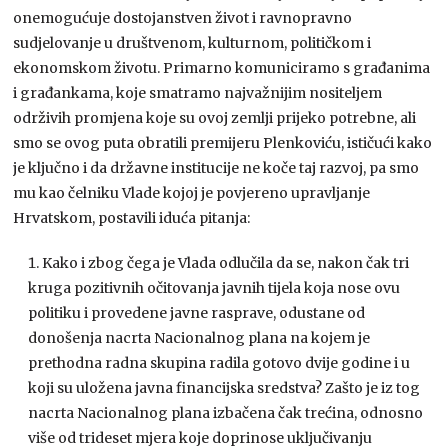
onemogućuje dostojanstven život i ravnopravno
sudjelovanje u društvenom, kulturnom, političkom i
ekonomskom životu. Primarno komuniciramo s građanima
i građankama, koje smatramo najvažnijim nositeljem
održivih promjena koje su ovoj zemlji prijeko potrebne, ali
smo se ovog puta obratili premijeru Plenkoviću, ističući kako
je ključno i da državne institucije ne koče taj razvoj, pa smo
mu kao čelniku Vlade kojoj je povjereno upravljanje
Hrvatskom, postavili iduća pitanja:
Kako i zbog čega je Vlada odlučila da se, nakon čak tri
kruga pozitivnih očitovanja javnih tijela koja nose ovu
politiku i provedene javne rasprave, odustane od
donošenja nacrta Nacionalnog plana na kojem je
prethodna radna skupina radila gotovo dvije godine i u
koji su uložena javna financijska sredstva? Zašto je iz tog
nacrta Nacionalnog plana izbačena čak trećina, odnosno
više od trideset mjera koje doprinose uključivanju