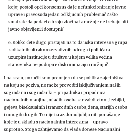
kojoj postoji opći konsenzus da je nefunkcioniranje javne
uprave i pravosuđa jedan od ključnih problema? Zašto
smatrate da podaci o broju zločina iz mržnje ne trebaju biti
javno objavljeni i dostupni?
Koliko ćete dugo pristajati na to da uska interesna grupa
radikalnih ultrakonzervativnih udruga i političara
uzurpira institucije u društvu u kojem velika većina
stanovnika ne podupire diskriminaciju i mržnju?
I na kraju, poručili smo premijeru da se politika zajedništva
na koju se poziva, ne može provoditi isključivanjem naših
sugrađana i sugrađanki – pripadnika i pripadnica
nacionalnih manjina, mladih, osoba s invaliditetom, lezbijki,
gejeva, biseksualnih i transrodnih osoba, žena, starijih osoba
i mnogih drugih. To nije izraz domoljublja niti ponašanje
koje je u skladu s nacionalnim interesima – upravo
suprotno. Stoga zahtijevamo da Vlada donese Nacionalni