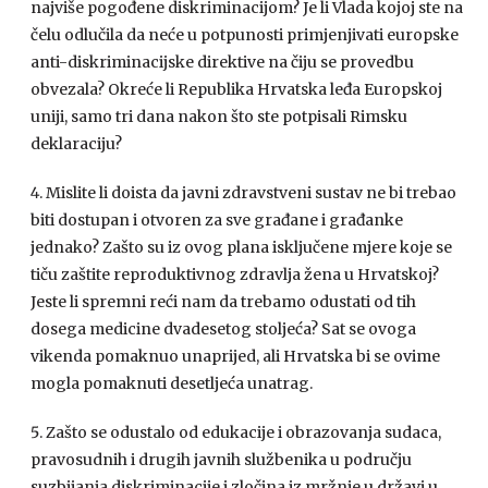
najviše pogođene diskriminacijom? Je li Vlada kojoj ste na
čelu odlučila da neće u potpunosti primjenjivati europske
anti-diskriminacijske direktive na čiju se provedbu
obvezala? Okreće li Republika Hrvatska leđa Europskoj
uniji, samo tri dana nakon što ste potpisali Rimsku
deklaraciju?
Mislite li doista da javni zdravstveni sustav ne bi trebao
biti dostupan i otvoren za sve građane i građanke
jednako? Zašto su iz ovog plana isključene mjere koje se
tiču zaštite reproduktivnog zdravlja žena u Hrvatskoj?
Jeste li spremni reći nam da trebamo odustati od tih
dosega medicine dvadesetog stoljeća? Sat se ovoga
vikenda pomaknuo unaprijed, ali Hrvatska bi se ovime
mogla pomaknuti desetljeća unatrag.
Zašto se odustalo od edukacije i obrazovanja sudaca,
pravosudnih i drugih javnih službenika u području
suzbijanja diskriminacije i zločina iz mržnje u državi u