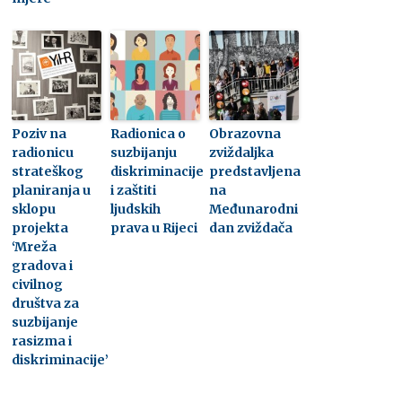
Poziv na
Radionica o
Obrazovna
radionicu
suzbijanju
zviždaljka
strateškog
diskriminacije
predstavljena
planiranja u
i zaštiti
na
sklopu
ljudskih
Međunarodni
projekta
prava u Rijeci
dan zviždača
‘Mreža
gradova i
civilnog
društva za
suzbijanje
rasizma i
diskriminacije’