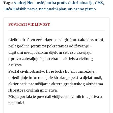
Tags:
Andrej Plenković
,
borba protiv diskriminacije
,
CMS
,
Kuća ljudskih prava
,
nacionalni plan
,
otvoreno pismo
POVEĆATI VIDLJIVOST
Civilno društvo već odavno je digitalno. Lako dostupni,
prilagodljivi, jeftini za pokretanje i održavanje –
digitalni mediji velikim dijelom se brzo razvijaju
upravo zahvaljujući potrebama aktivista civilnog
društva.
Portal civilnodrustvo.hr je točka koja ih umrežuje,
objedinjuje informacije iz širokog spektra djelatnosti,
aktivnosti i promišljanja aktera građanskog aktivizma
i kreatora civilnih inicijativa.
Misija portala je povećati vidljivost civilnih inicijativa u
zajednici.