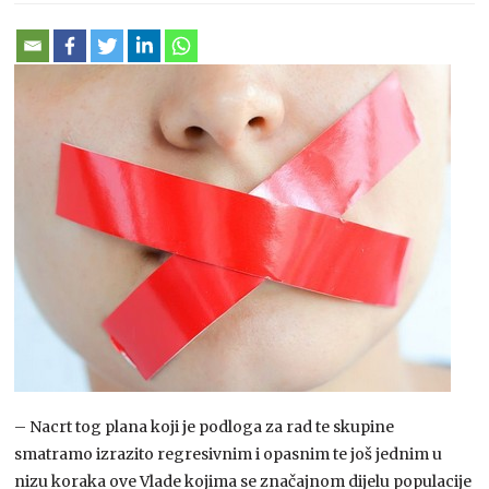
– Nacrt tog plana koji je podloga za rad te skupine
smatramo izrazito regresivnim i opasnim te još jednim u
nizu koraka ove Vlade kojima se značajnom dijelu populacije