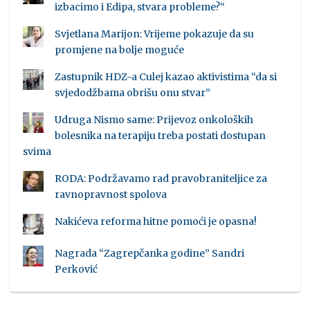
izbacimo i Edipa, stvara probleme?“
Svjetlana Marijon: Vrijeme pokazuje da su
promjene na bolje moguće
Zastupnik HDZ-a Culej kazao aktivistima “da si
svjedodžbama obrišu onu stvar”
Udruga Nismo same: Prijevoz onkoloških
bolesnika na terapiju treba postati dostupan
svima
RODA: Podržavamo rad pravobraniteljice za
ravnopravnost spolova
Nakićeva reforma hitne pomoći je opasna!
Nagrada “Zagrepčanka godine” Sandri
Perković