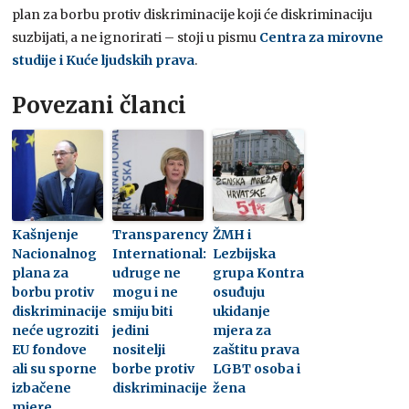
plan za borbu protiv diskriminacije koji će diskriminaciju
suzbijati, a ne ignorirati – stoji u pismu
Centra za mirovne
studije i Kuće ljudskih prava
.
Povezani članci
Kašnjenje
Transparency
ŽMH i
Nacionalnog
International:
Lezbijska
plana za
udruge ne
grupa Kontra
borbu protiv
mogu i ne
osuđuju
diskriminacije
smiju biti
ukidanje
neće ugroziti
jedini
mjera za
EU fondove
nositelji
zaštitu prava
ali su sporne
borbe protiv
LGBT osoba i
izbačene
diskriminacije
žena
mjere