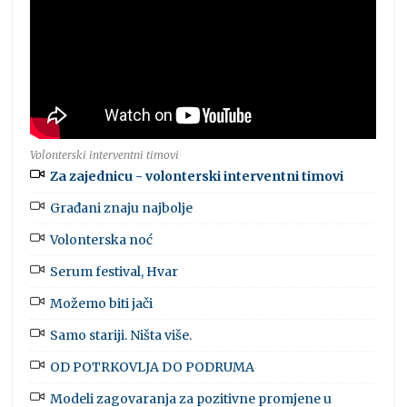
Volonterski interventni timovi
Za zajednicu - volonterski interventni timovi
Građani znaju najbolje
Volonterska noć
Serum festival, Hvar
Možemo biti jači
Samo stariji. Ništa više.
OD POTRKOVLJA DO PODRUMA
Modeli zagovaranja za pozitivne promjene u