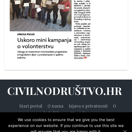
CIVILNODRUŠTVO.HR
Stari portal
O nama
Izjava o privatnosti
O
kolačićima
Kontakt
We use cookies to ensure that we give you the best
experience on our website. If you continue to use this site we
will assume that you are happy with it.