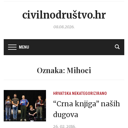
civilnodruštvo.hr
08.08.2026.
MENU
Oznaka: Mihoci
HRVATSKA
NEKATEGORIZIRANO
“Crna knjiga” naših
dugova
26. 02. 2016.