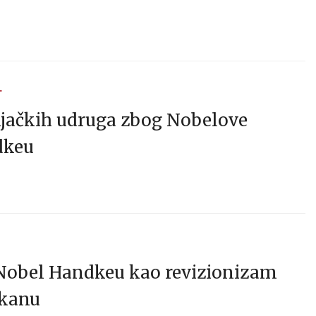
T
njačkih udruga zbog Nobelove
dkeu
 Nobel Handkeu kao revizionizam
lkanu