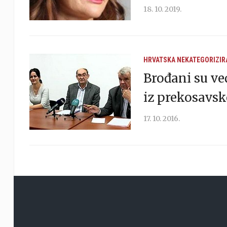
18. 10. 2019.
HRVATSKA
NEKATEGORIZIR
Brođani su ve
iz prekosavsk
17. 10. 2016.