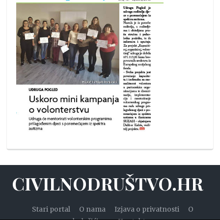
CIVILNODRUŠTVO.HR
Stari portal
O nama
Izjava o privatnosti
O