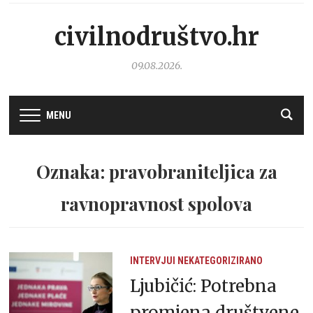
civilnodruštvo.hr
09.08.2026.
MENU
Oznaka: pravobraniteljica za
ravnopravnost spolova
INTERVJUI
NEKATEGORIZIRANO
Ljubičić: Potrebna
promjena društvene