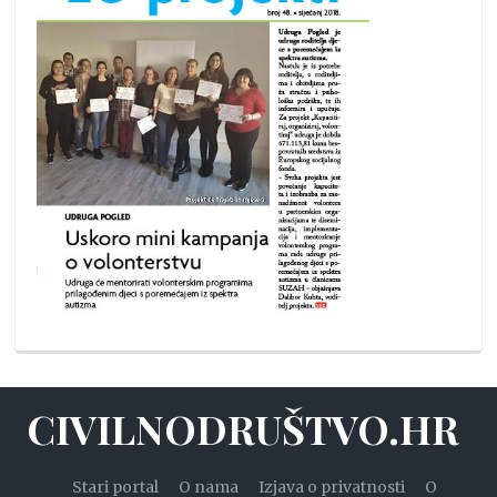
CIVILNODRUŠTVO.HR
Stari portal
O nama
Izjava o privatnosti
O