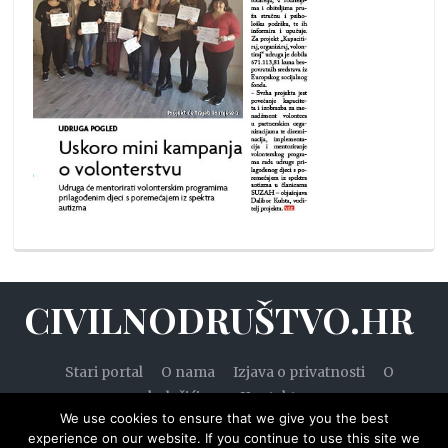
CIVILNODRUŠTVO.HR
Stari portal
O nama
Izjava o privatnosti
O
kolačićima
Kontakt
We use cookies to ensure that we give you the best
experience on our website. If you continue to use this site we