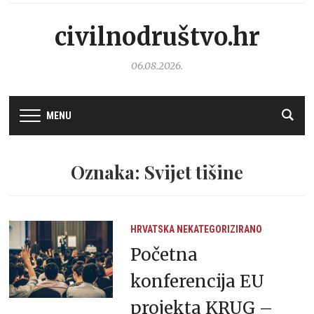
civilnodruštvo.hr
06.08.2026.
MENU
Oznaka: Svijet tišine
HRVATSKA
NEKATEGORIZIRANO
Početna
konferencija EU
projekta KRUG –