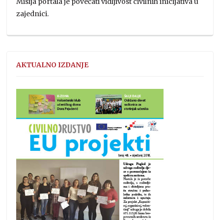
Misija portala je povećati vidljivost civilnih inicijativa u
zajednici.
AKTUALNO IZDANJE