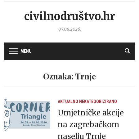
civilnodruštvo.hr
07.08.2026.
MENU
Oznaka: Trnje
AKTUALNO
NEKATEGORIZIRANO
Umjetničke akcije
na zagrebačkom
naselju Trnje