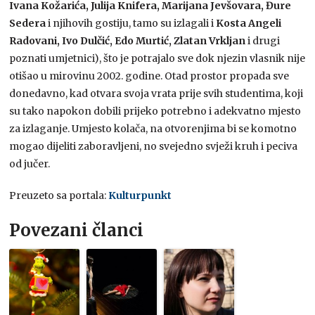
Ivana Kožarića, Julija Knifera, Marijana Jevšovara, Đure
Sedera
i njihovih gostiju, tamo su izlagali i
Kosta Angeli
Radovani, Ivo Dulčić, Edo Murtić, Zlatan Vrkljan
i drugi
poznati umjetnici), što je potrajalo sve dok njezin vlasnik nije
otišao u mirovinu 2002. godine. Otad prostor propada sve
donedavno, kad otvara svoja vrata prije svih studentima, koji
su tako napokon dobili prijeko potrebno i adekvatno mjesto
za izlaganje. Umjesto kolača, na otvorenjima bi se komotno
mogao dijeliti zaboravljeni, no svejedno svježi kruh i peciva
od jučer.
Preuzeto sa portala:
Kulturpunkt
Povezani članci