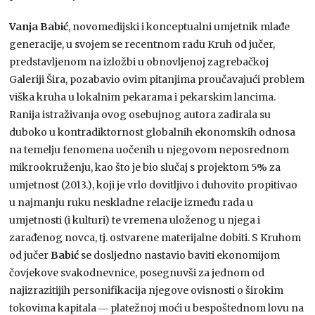
Vanja Babić
, novomedijski i konceptualni umjetnik mlađe
generacije, u svojem se recentnom radu Kruh od jučer,
predstavljenom na izložbi u obnovljenoj zagrebačkoj
Galeriji Šira, pozabavio ovim pitanjima proučavajući problem
viška kruha u lokalnim pekarama i pekarskim lancima.
Ranija istraživanja ovog osebujnog autora zadirala su
duboko u kontradiktornost globalnih ekonomskih odnosa
na temelju fenomena uočenih u njegovom neposrednom
mikrookruženju, kao što je bio slučaj s projektom 5% za
umjetnost (2013.), koji je vrlo dovitljivo i duhovito propitivao
u najmanju ruku neskladne relacije između rada u
umjetnosti (i kulturi) te vremena uloženog u njega i
zarađenog novca, tj. ostvarene materijalne dobiti. S Kruhom
od jučer
Babić
se dosljedno nastavio baviti ekonomijom
čovjekove svakodnevnice, posegnuvši za jednom od
najizrazitijih personifikacija njegove ovisnosti o širokim
tokovima kapitala ― platežnoj moći u bespoštednom lovu na