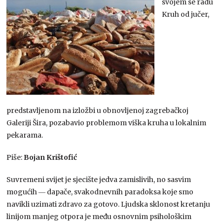
svojem se radu
Kruh od jučer,
predstavljenom na izložbi u obnovljenoj zagrebačkoj
Galeriji Šira, pozabavio problemom viška kruha u lokalnim
pekarama.
Piše:
Bojan Krištofić
Suvremeni svijet je sjecište jedva zamislivih, no sasvim
mogućih ― dapače, svakodnevnih paradoksa koje smo
navikli uzimati zdravo za gotovo. Ljudska sklonost kretanju
linijom manjeg otpora je među osnovnim psihološkim