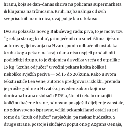
hranu, koja se dan-danas skriva na policama supermarketa
ili klupama na tržnicama. Kruh, najbanalnija od svih
sveprisutnih namirnica, ovaj put je bio u fokusu.
Dva su polazišta novog
Babićevog
rada: prvo, to je motiv tzv.
“groblja starog kruha”, primijećenih na smetlištima tijekom
autorovog ljetovanja na Hvaru, punih odbačenih ostataka
kruha koga pekari na kraju dana nisu uspjeli prodati niti
podijeliti; i drugo, to je činjenica da velika vreća od otprilike
15 kg “kruha od jučer” u većini pekara košta koliko i
nekoliko svježih peciva ― od 15 do 20 kuna. Kako u svom
tekstu ističe Lea Vene, autorica predgovora izložbi, premda
je prošle godine u Hrvatskoj uveden zakon kojim se
donirana hrana oslobađa PDV-a, što bi trebalo umanjiti
količinu bačene hrane, odnosno pospješiti dijeljenje zaostale,
no zdravstveno ispravne, veliki pekarski lanci ostali su pri
tome da “kruh od jučer” naplaćuju, pa makar budzašto. S
druge strane, postoje i slučajevi poput onog Azgana Qenaja,