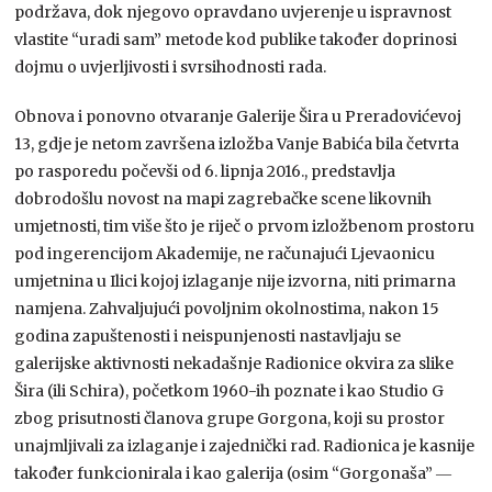
podržava, dok njegovo opravdano uvjerenje u ispravnost
vlastite “uradi sam” metode kod publike također doprinosi
dojmu o uvjerljivosti i svrsihodnosti rada.
Obnova i ponovno otvaranje Galerije Šira u Preradovićevoj
13, gdje je netom završena izložba Vanje Babića bila četvrta
po rasporedu počevši od 6. lipnja 2016., predstavlja
dobrodošlu novost na mapi zagrebačke scene likovnih
umjetnosti, tim više što je riječ o prvom izložbenom prostoru
pod ingerencijom Akademije, ne računajući Ljevaonicu
umjetnina u Ilici kojoj izlaganje nije izvorna, niti primarna
namjena. Zahvaljujući povoljnim okolnostima, nakon 15
godina zapuštenosti i neispunjenosti nastavljaju se
galerijske aktivnosti nekadašnje Radionice okvira za slike
Šira (ili Schira), početkom 1960-ih poznate i kao Studio G
zbog prisutnosti članova grupe Gorgona, koji su prostor
unajmljivali za izlaganje i zajednički rad. Radionica je kasnije
također funkcionirala i kao galerija (osim “Gorgonaša” ―