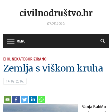
civilnodruštvo.hr
07.08.2026.
MENU
EHO
NEKATEGORIZIRANO
,
Zemlja s viškom kruha
14. 09. 2016.
Vanja Babić
u