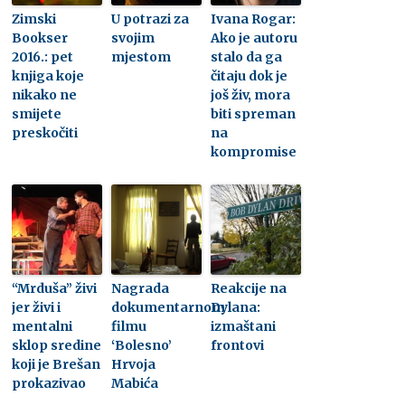
Zimski
U potrazi za
Ivana Rogar:
Bookser
svojim
Ako je autoru
2016.: pet
mjestom
stalo da ga
knjiga koje
čitaju dok je
nikako ne
još živ, mora
smijete
biti spreman
preskočiti
na
kompromise
“Mrduša” živi
Nagrada
Reakcije na
jer živi i
dokumentarnom
Dylana:
mentalni
filmu
izmaštani
sklop sredine
‘Bolesno’
frontovi
koji je Brešan
Hrvoja
prokazivao
Mabića