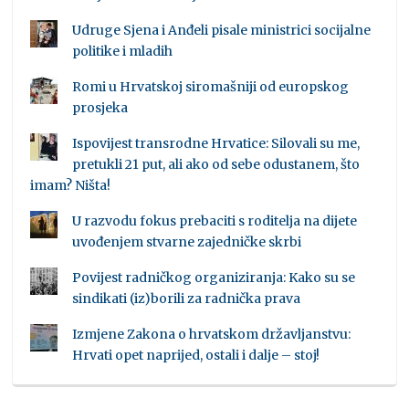
Udruge Sjena i Anđeli pisale ministrici socijalne
politike i mladih
Romi u Hrvatskoj siromašniji od europskog
prosjeka
Ispovijest transrodne Hrvatice: Silovali su me,
pretukli 21 put, ali ako od sebe odustanem, što
imam? Ništa!
U razvodu fokus prebaciti s roditelja na dijete
uvođenjem stvarne zajedničke skrbi
Povijest radničkog organiziranja: Kako su se
sindikati (iz)borili za radnička prava
Izmjene Zakona o hrvatskom državljanstvu:
Hrvati opet naprijed, ostali i dalje – stoj!