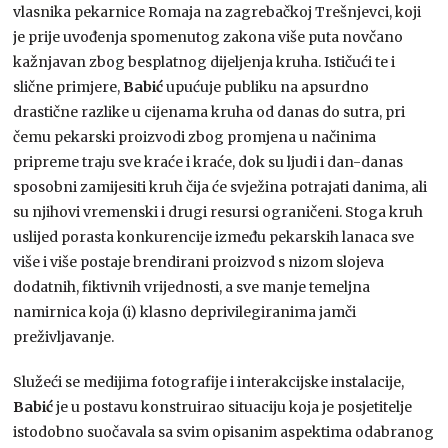
vlasnika pekarnice Romaja na zagrebačkoj Trešnjevci, koji
je prije uvođenja spomenutog zakona više puta novčano
kažnjavan zbog besplatnog dijeljenja kruha. Ističući te i
slične primjere,
Babić
upućuje publiku na apsurdno
drastične razlike u cijenama kruha od danas do sutra, pri
čemu pekarski proizvodi zbog promjena u načinima
pripreme traju sve kraće i kraće, dok su ljudi i dan-danas
sposobni zamijesiti kruh čija će svježina potrajati danima, ali
su njihovi vremenski i drugi resursi ograničeni. Stoga kruh
uslijed porasta konkurencije između pekarskih lanaca sve
više i više postaje brendirani proizvod s nizom slojeva
dodatnih, fiktivnih vrijednosti, a sve manje temeljna
namirnica koja (i) klasno deprivilegiranima jamči
preživljavanje.
Služeći se medijima fotografije i interakcijske instalacije,
Babić
je u postavu konstruirao situaciju koja je posjetitelje
istodobno suočavala sa svim opisanim aspektima odabranog