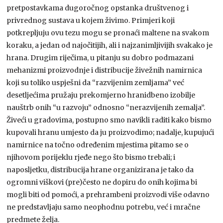
pretpostavkama dugoročnog opstanka društvenog i
privrednog sustava u kojem živimo. Primjeri koji
potkrepljuju ovu tezu mogu se pronaći maltene na svakom
koraku, a jedan od najočitijih, ali i najzanimljivijih svakako je
hrana. Drugim riječima, u pitanju su dobro podmazani
mehanizmi proizvodnje i distribucije živežnih namirnica
koji su toliko uspješni da “razvijenim zemljama” već
desetljećima pružaju prekomjerno hranidbeno izobilje
nauštrb onih “u razvoju” odnosno “nerazvijenih zemalja”.
Živeći u gradovima, postupno smo navikli raditi kako bismo
kupovali hranu umjesto da ju proizvodimo; nadalje, kupujući
namirnice na točno određenim mjestima pitamo se o
njihovom porijeklu rjeđe nego što bismo trebali; i
naposljetku, distribucija hrane organizirana je tako da
ogromni viškovi (pre)često ne dopiru do onih kojima bi
mogli biti od pomoći, a prehrambeni proizvodi više odavno
ne predstavljaju samo neophodnu potrebu, već i mračne
predmete želja.