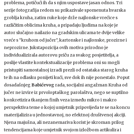
problema, potičući ih da s njim uspostave jasan odnos. Tri
serije fotografija redom su prikazivale spomenuta hvarska
groblja kruha, zatim ruke koje drže najlonske vrećice s
različitim oblicima kruha, a pripadaju ljudima na koje je
autor slučajno nailazio na gradskim ulicama te dvije velike
vreće s “kruhom od jučer”, kartonske i najlonske, prozirne i
neprozirne. Jukstapozicija ovih motiva prirodno je
individualizirala autorovu priču za svakog posjetitelja, a
poslije vlastite kontekstualizacije problema oni su mogli
pristupiti samostalnoj izradi prezli od ostataka starog kruha
te ih na odlasku ponijeti kući, sve dok ih nije ponestalo. Poput
dosadašnjeg
Babićevog
rada, socijalni angažman Kruha od
jučer ne izvire iz prvoloptaškog parolaštva, nego se suptilno
konkretizira tkanjem finih veza između mikro i makro
perspektiva teme o kojoj umjetnik pripovijeda te se na koncu
materijalizira u jednostavnoj, no efektnoj društvenoj akciji.
Njena majušna, ali nezanemariva korist je skroman prilog
tendencijama koje umjetnik svojom izložbom artikulira i