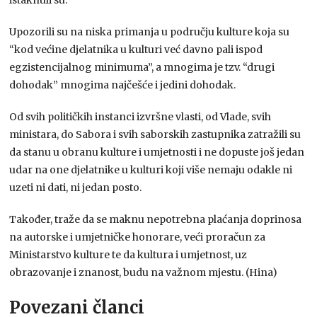
Upozorili su na niska primanja u području kulture koja su
“kod većine djelatnika u kulturi već davno pali ispod
egzistencijalnog minimuma”, a mnogima je tzv. “drugi
dohodak” mnogima najčešće i jedini dohodak.
Od svih političkih instanci izvršne vlasti, od Vlade, svih
ministara, do Sabora i svih saborskih zastupnika zatražili su
da stanu u obranu kulture i umjetnosti i ne dopuste još jedan
udar na one djelatnike u kulturi koji više nemaju odakle ni
uzeti ni dati, ni jedan posto.
Također, traže da se maknu nepotrebna plaćanja doprinosa
na autorske i umjetničke honorare, veći proračun za
Ministarstvo kulture te da kultura i umjetnost, uz
obrazovanje i znanost, budu na važnom mjestu. (Hina)
Povezani članci