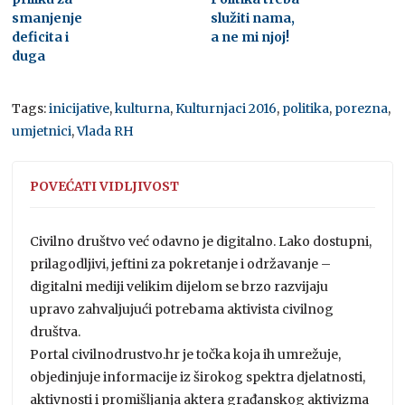
smanjenje
služiti nama,
deficita i
a ne mi njoj!
duga
Tags:
inicijative
,
kulturna
,
Kulturnjaci 2016
,
politika
,
porezna
,
umjetnici
,
Vlada RH
POVEĆATI VIDLJIVOST
Civilno društvo već odavno je digitalno. Lako dostupni,
prilagodljivi, jeftini za pokretanje i održavanje –
digitalni mediji velikim dijelom se brzo razvijaju
upravo zahvaljujući potrebama aktivista civilnog
društva.
Portal civilnodrustvo.hr je točka koja ih umrežuje,
objedinjuje informacije iz širokog spektra djelatnosti,
aktivnosti i promišljanja aktera građanskog aktivizma