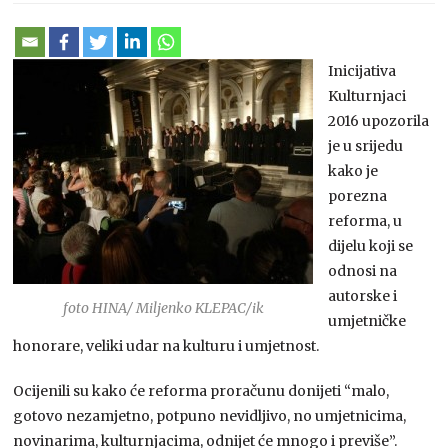
Inicijativa
Kulturnjaci
2016 upozorila
je u srijedu
kako je
porezna
reforma, u
dijelu koji se
odnosi na
autorske i
foto HINA/ Miljenko KLEPAC/ik
umjetničke
honorare, veliki udar na kulturu i umjetnost.
Ocijenili su kako će reforma proračunu donijeti “malo,
gotovo nezamjetno, potpuno nevidljivo, no umjetnicima,
novinarima, kulturnjacima, odnijet će mnogo i previše”.