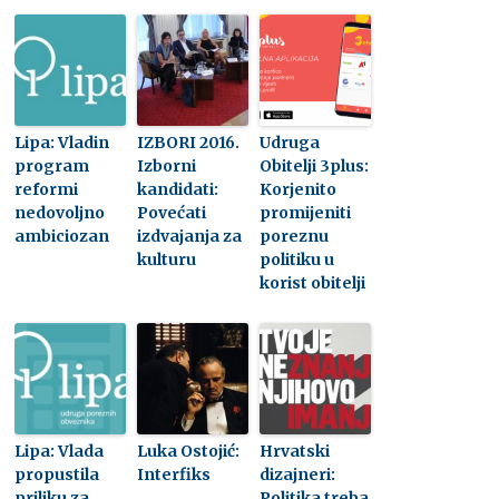
Lipa: Vladin
IZBORI 2016.
Udruga
program
Izborni
Obitelji 3plus:
reformi
kandidati:
Korjenito
nedovoljno
Povećati
promijeniti
ambiciozan
izdvajanja za
poreznu
kulturu
politiku u
korist obitelji
Lipa: Vlada
Luka Ostojić:
Hrvatski
propustila
Interfiks
dizajneri:
priliku za
Politika treba