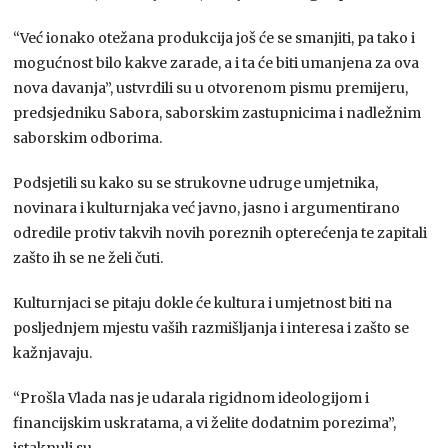
“Već ionako otežana produkcija još će se smanjiti, pa tako i
mogućnost bilo kakve zarade, a i ta će biti umanjena za ova
nova davanja”, ustvrdili su u otvorenom pismu premijeru,
predsjedniku Sabora, saborskim zastupnicima i nadležnim
saborskim odborima.
Podsjetili su kako su se strukovne udruge umjetnika,
novinara i kulturnjaka već javno, jasno i argumentirano
odredile protiv takvih novih poreznih opterećenja te zapitali
zašto ih se ne želi čuti.
Kulturnjaci se pitaju dokle će kultura i umjetnost biti na
posljednjem mjestu vaših razmišljanja i interesa i zašto se
kažnjavaju.
“Prošla Vlada nas je udarala rigidnom ideologijom i
financijskim uskratama, a vi želite dodatnim porezima”,
istaknuli su.