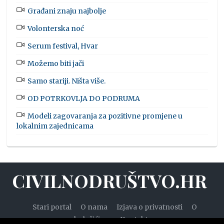
Građani znaju najbolje
Volonterska noć
Serum festival, Hvar
Možemo biti jači
Samo stariji. Ništa više.
OD POTRKOVLJA DO PODRUMA
Modeli zagovaranja za pozitivne promjene u
lokalnim zajednicama
CIVILNODRUŠTVO.HR
Stari portal
O nama
Izjava o privatnosti
O
kolačićima
Kontakt