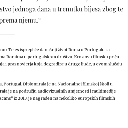
stvo jednoga dana u trenutku bijesa zbog te
prema njemu.“
nor Teles isprepliće današnji život Roma u Portugalu sa
ema Romima u portugalskom društvu. Kroz ovu filmsku priču
nja i praznovjerja koja degradiraju druge ljude, u ovom slučaju
, Portugal. Diplomirala je na Nacionalnoj filmskoj školi u
irala je na području audiovizualnih umjetnosti i multimedije
Acans“ iz 2013. je nagrađen na nekoliko europskih filmskih