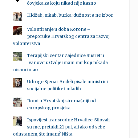
čovjeka za koju nikad nije kasno
Hidžab, nikab, burka: dužnost a ne izbor
Volontiranje u doba Korone –
preporuke Hrvatskog centra za razvoj
volonterstva
Terapijski centar Zajednice Susret u
Ivanovcu: Ovdje imam mir koji nikada
nisam imao
Udruge Sjena i Anđeli pisale ministrici
socijalne politike i mladih
Romi u Hrvatskoj siromašniji od
europskog prosjeka
Ispovijest transrodne Hrvatice: Silovali
su me, pretukli 21 put, ali ako od sebe
odustanem, što imam? Ništa!