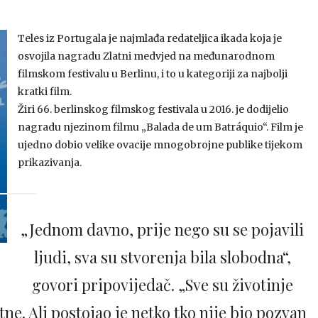
Teles iz Portugala je najmlađa redateljica ikada koja je
osvojila nagradu Zlatni medvjed na međunarodnom
filmskom festivalu u Berlinu, i to u kategoriji za najbolji
kratki film.
Žiri 66. berlinskog filmskog festivala u 2016. je dodijelio
nagradu njezinom filmu „Balada de um Batráquio“. Film je
ujedno dobio velike ovacije mnogobrojne publike tijekom
prikazivanja.
„Jednom davno, prije nego su se pojavili
ljudi, sva su stvorenja bila slobodna“,
govori pripovijedač. „Sve su životinje
tne. Ali postojao je netko tko nije bio pozvan