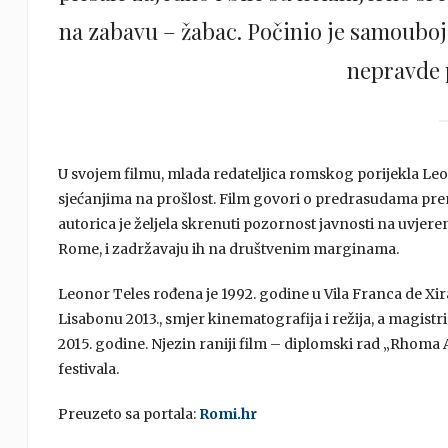
na zabavu – žabac. Počinio je samouboj
nepravde 
U svojem filmu, mlada redateljica romskog porijekla Leo
sjećanjima na prošlost. Film govori o predrasudama pr
autorica je željela skrenuti pozornost javnosti na uvjere
Rome, i zadržavaju ih na društvenim marginama.
Leonor Teles rođena je 1992. godine u Vila Franca de Xira
Lisabonu 2013., smjer kinematografija i režija, a magistr
2015. godine. Njezin raniji film – diplomski rad „Rhoma 
festivala.
Preuzeto sa portala:
Romi.hr