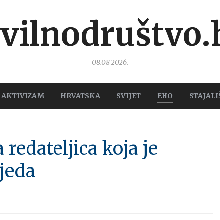
ivilnodruštvo.
08.08.2026.
AKTIVIZAM
HRVATSKA
SVIJET
EHO
STAJALI
redateljica koja je
jeda