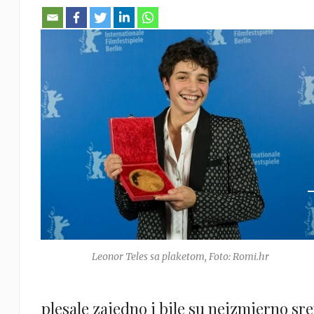
Leonor Teles sa plaketom, Foto: Romi.hr
plesale zajedno i bile su neizmjerno sre