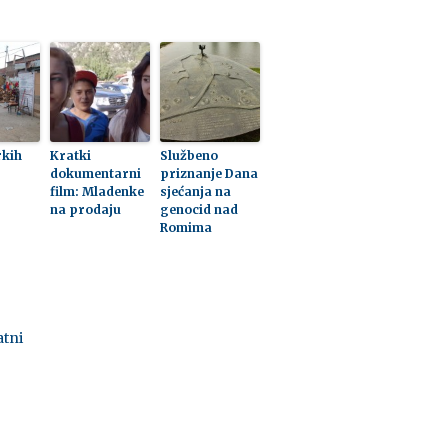
rkih
Kratki
Službeno
dokumentarni
priznanje Dana
film: Mladenke
sjećanja na
na prodaju
genocid nad
Romima
atni