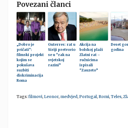
Povezani članci
„Dobro je
Guterres: rat u
Akcija na
Deset go
pričati“:
Siriji pretvorio
bolskoj plaži
godina
filmski projekt
se u “rak na
Zlatni rat –
kojim se
svjetskoj
ručnicima
pokušava
razini”
ispisali
suzbiti
“Zauzeto”
diskriminacija
Roma
Tags:
filmovi
,
Leonor
,
medvjed
,
Portugal
,
Romi
,
Teles
,
Zl