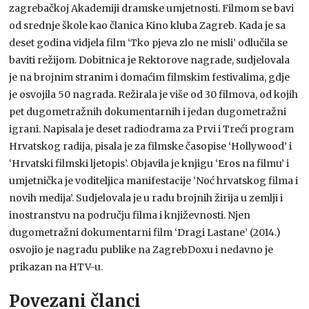
zagrebačkoj Akademiji dramske umjetnosti. Filmom se bavi
od srednje škole kao članica Kino kluba Zagreb. Kada je sa
deset godina vidjela film ‘Tko pjeva zlo ne misli’ odlučila se
baviti režijom. Dobitnica je Rektorove nagrade, sudjelovala
je na brojnim stranim i domaćim filmskim festivalima, gdje
je osvojila 50 nagrada. Režirala je više od 30 filmova, od kojih
pet dugometražnih dokumentarnih i jedan dugometražni
igrani. Napisala je deset radiodrama za Prvi i Treći program
Hrvatskog radija, pisala je za filmske časopise ‘Hollywood’ i
‘Hrvatski filmski ljetopis’. Objavila je knjigu ‘Eros na filmu’ i
umjetnička je voditeljica manifestacije ‘Noć hrvatskog filma i
novih medija’. Sudjelovala je u radu brojnih žirija u zemlji i
inostranstvu na području filma i književnosti. Njen
dugometražni dokumentarni film ‘Dragi Lastane’ (2014.)
osvojio je nagradu publike na ZagrebDoxu i nedavno je
prikazan na HTV-u.
Povezani članci