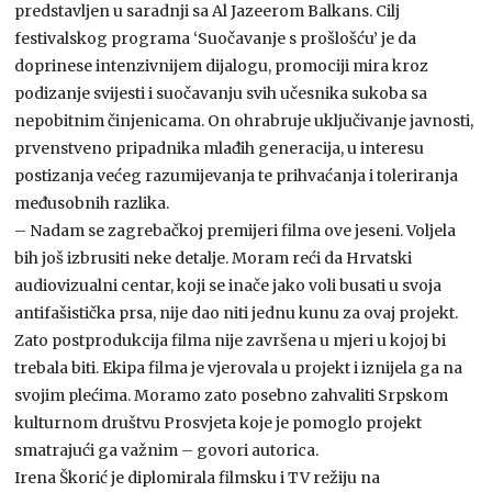
predstavljen u saradnji sa Al Jazeerom Balkans. Cilj
festivalskog programa ‘Suočavanje s prošlošću’ je da
doprinese intenzivnijem dijalogu, promociji mira kroz
podizanje svijesti i suočavanju svih učesnika sukoba sa
nepobitnim činjenicama. On ohrabruje uključivanje javnosti,
prvenstveno pripadnika mlađih generacija, u interesu
postizanja većeg razumijevanja te prihvaćanja i toleriranja
međusobnih razlika.
– Nadam se zagrebačkoj premijeri filma ove jeseni. Voljela
bih još izbrusiti neke detalje. Moram reći da Hrvatski
audiovizualni centar, koji se inače jako voli busati u svoja
antifašistička prsa, nije dao niti jednu kunu za ovaj projekt.
Zato postprodukcija filma nije završena u mjeri u kojoj bi
trebala biti. Ekipa filma je vjerovala u projekt i iznijela ga na
svojim plećima. Moramo zato posebno zahvaliti Srpskom
kulturnom društvu Prosvjeta koje je pomoglo projekt
smatrajući ga važnim – govori autorica.
Irena Škorić je diplomirala filmsku i TV režiju na