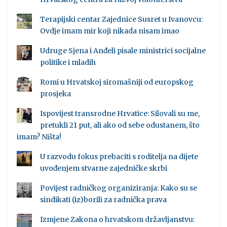
Terapijski centar Zajednice Susret u Ivanovcu:
Ovdje imam mir koji nikada nisam imao
Udruge Sjena i Anđeli pisale ministrici socijalne
politike i mladih
Romi u Hrvatskoj siromašniji od europskog
prosjeka
Ispovijest transrodne Hrvatice: Silovali su me,
pretukli 21 put, ali ako od sebe odustanem, što
imam? Ništa!
U razvodu fokus prebaciti s roditelja na dijete
uvođenjem stvarne zajedničke skrbi
Povijest radničkog organiziranja: Kako su se
sindikati (iz)borili za radnička prava
Izmjene Zakona o hrvatskom državljanstvu: