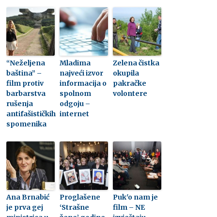
“Neželjena
Mladima
Zelena čistka
baština” –
najveći izvor
okupila
film protiv
informacija o
pakračke
barbarstva
spolnom
volontere
rušenja
odgoju –
antifašističkih
internet
spomenika
Ana Brnabić
Proglašene
Puk'o nam je
je prva gej
‘Strašne
film – NE