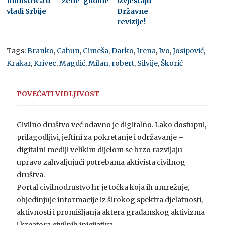
ministrica u
žene’ godine
izvještaju
vladi Srbije
Državne
revizije!
Tags:
Branko
,
Cahun
,
Cimeša
,
Darko
,
Irena
,
Ivo
,
Josipović
,
Krakar
,
Krivec
,
Magdić
,
Milan
,
robert
,
Silvije
,
Škorić
POVEĆATI VIDLJIVOST
Civilno društvo već odavno je digitalno. Lako dostupni,
prilagodljivi, jeftini za pokretanje i održavanje –
digitalni mediji velikim dijelom se brzo razvijaju
upravo zahvaljujući potrebama aktivista civilnog
društva.
Portal civilnodrustvo.hr je točka koja ih umrežuje,
objedinjuje informacije iz širokog spektra djelatnosti,
aktivnosti i promišljanja aktera građanskog aktivizma
i kreatora civilnih inicijativa.