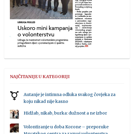
NAJČITANIJE U KATEGORIJI
Autanje je intimna odluka svakog čovjeka za
koju nikad nije kasno
Hidžab, nikab, burka: dužnost a ne izbor
Volontiranje u doba Korone – preporuke
Hrvatskog centra za razvoj volonterstva