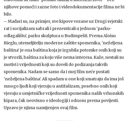
njihove pomoći i razne foto i videodokumentacije filma ne bi
bilo.
– Mađari su, na primjer, sve kipove vezane uz Drugi svjetski
rat i socijalizam sabrali i prezentirali u jednom ‘parku-
odlagalištu’, parku skulptura u Budimpešti. Prema Aloisu
Rieglu, utemeljitelju moderne zaštite spomenika, ‘neželjena
baština’ je ona baština koja je izgubila potomke onih koji su
je stvorili, baština za koju više nema interesa. Kaže, nestali su
motivi i vrijednosti koji su doveli do podizanja takvih
spomenika. Nadam se samo da i moj film neće postati
‘neželjena baština’. Ali spadam u one koji smatraju da ima još
mnogo ljudi koji vjeruju u antifašizam, posebno onih koji
vjeruju u umjetničke vrijednosti spomenika naših vrhunskih
kipara, čak neovisno o ideologiji i odnosu prema povijesti.
Upravo je njima namijenjen ovaj film.