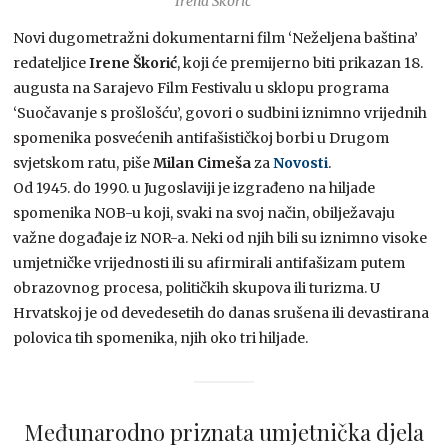
Irena Škorić
Novi dugometražni dokumentarni film ‘Neželjena baština’
redateljice
Irene Škorić
, koji će premijerno biti prikazan 18.
augusta na Sarajevo Film Festivalu u sklopu programa
‘Suočavanje s prošlošću’, govori o sudbini iznimno vrijednih
spomenika posvećenih antifašističkoj borbi u Drugom
svjetskom ratu, piše
Milan Cimeša
za
Novosti
.
Od 1945. do 1990. u Jugoslaviji je izgrađeno na hiljade
spomenika NOB-u koji, svaki na svoj način, obilježavaju
važne događaje iz NOR-a. Neki od njih bili su iznimno visoke
umjetničke vrijednosti ili su afirmirali antifašizam putem
obrazovnog procesa, političkih skupova ili turizma. U
Hrvatskoj je od devedesetih do danas srušena ili devastirana
polovica tih spomenika, njih oko tri hiljade.
Međunarodno priznata umjetnička djela