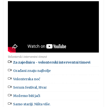
Volonterski interventni timovi
Za zajednicu - volonterski interventni timovi
Građani znaju najbolje
Volonterska noć
Serum festival, Hvar
Možemo biti jači
Samo stariji. Ništa više.