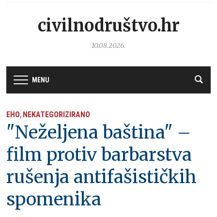
civilnodruštvo.hr
10.08.2026.
MENU
EHO
NEKATEGORIZIRANO
,
"Neželjena baština" –
film protiv barbarstva
rušenja antifašističkih
spomenika