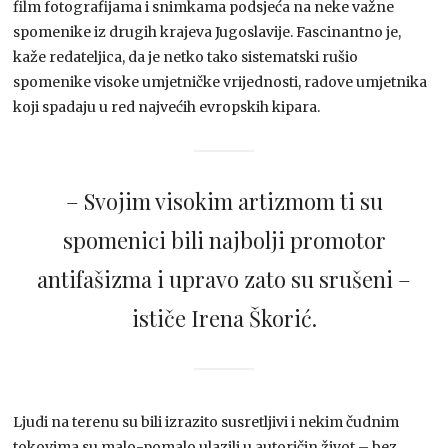
film fotografijama i snimkama podsjeća na neke važne
spomenike iz drugih krajeva Jugoslavije. Fascinantno je,
kaže redateljica, da je netko tako sistematski rušio
spomenike visoke umjetničke vrijednosti, radove umjetnika
koji spadaju u red najvećih evropskih kipara.
– Svojim visokim artizmom ti su
spomenici bili najbolji promotor
antifašizma i upravo zato su srušeni –
ističe Irena Škorić.
Ljudi na terenu su bili izrazito susretljivi i nekim čudnim
tokovima su malo-pomalo ulazili u autoričin život – bez