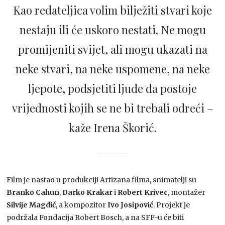
Kao redateljica volim bilježiti stvari koje
nestaju ili će uskoro nestati. Ne mogu
promijeniti svijet, ali mogu ukazati na
neke stvari, na neke uspomene, na neke
ljepote, podsjetiti ljude da postoje
vrijednosti kojih se ne bi trebali odreći –
kaže Irena Škorić.
Film je nastao u produkciji Artizana filma, snimatelji su
Branko Cahun
,
Darko Krakar
i
Robert Krivec
, montažer
Silvije Magdić
, a kompozitor
Ivo Josipović
. Projekt je
podržala Fondacija Robert Bosch, a na SFF-u će biti