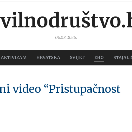
ivilnodruštvo.
06.08.2026.
AKTIVIZAM
HRVATSKA
SVIJET
EHO
STAJALI
ni video “Pristupačnost