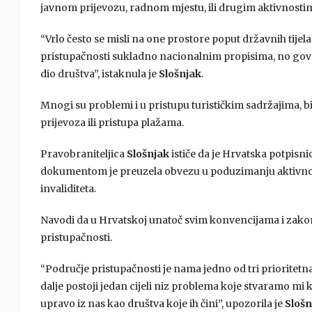
javnom prijevozu, radnom mjestu, ili drugim aktivnosti
“Vrlo često se misli na one prostore poput državnih tij
pristupačnosti sukladno nacionalnim propisima, no govori
dio društva”, istaknula je
Slošnjak
.
Mnogi su problemi i u pristupu turističkim sadržajima, b
prijevoza ili pristupa plažama.
Pravobraniteljica
Slošnjak
ističe da je Hrvatska potpisn
dokumentom je preuzela obvezu u poduzimanju aktivnosti
invaliditeta.
Navodi da u Hrvatskoj unatoč svim konvencijama i zakoni
pristupačnosti.
“Područje pristupačnosti je nama jedno od tri prioritetn
dalje postoji jedan cijeli niz problema koje stvaramo mi 
upravo iz nas kao društva koje ih čini”, upozorila je
Slošn