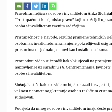
Pravobraniteljica za osobe s invaliditetom
Anka Slošnja
“Pristupačnost kao ljudsko pravo” kojim su željeli upozo
osoba s invaliditetom raznim sadržajima.
Pristupačnost je, navode, rezultat primjene tehničkih rje
osobama s invaliditetom i smanjene pokretljivosti osigur
prostorima na jednakoj osnovi kao i ostalim osobama.
Promotivni video su izradili kako bi utjecali na promjenu s
napravljen je uz suradnju s 8. Centrom znanja. Javnosti 
osobe s invaliditetom.
Slošnjak
ističe kako su videom htjeli ukazati i osvijestiti
važnost neometanog kretanje osoba s različitim vrstama i
sudjelovati.
Podsjeća da mnoge osobe s invaliditetom imaju česte pr