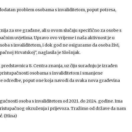
u dodatan problem osobama s invaliditetom, poput potresa,
nija za sve građane, ali u ovom slučaju specifično za osobe s
pačnim uvjetima. Upravo ovo vrijeme i naša aktivnost je u
soba s invaliditetom, i dok god ne osiguramo da osoba živi,
pačnoj Hrvatskoj”, naglasila je Slošnjak.
predstavnica 8. Centra znanja, uz čiju suradnju je izrađen
o pristupačnosti osobama s invaliditetom i smanjene
obre odredbe, poput one koja navodi da svaka nova građevina
ućnosti osoba s invaliditetom od 2021. do 2024. godine. Ima
 pristupačnog okruženja i prijevoza. Tražimo od države da nam
ć
. (Hina)