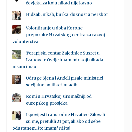
čovjeka za koju nikad nije kasno
Hidžab, nikab, burka: dužnost a ne izbor
Volontiranje u doba Korone –
preporuke Hrvatskog centra za razvoj
volonterstva
Terapijski centar Zajednice Susret u
Ivanovcu: Ovdje imam mir koji nikada
nisam imao
Udruge Sjena i Anđeli pisale ministrici
socijalne politike i mladih
Romi u Hrvatskoj siromašniji od
europskog prosjeka
Ispovijest transrodne Hrvatice: Silovali
su me, pretukli 21 put, ali ako od sebe
odustanem, što imam? Ništa!