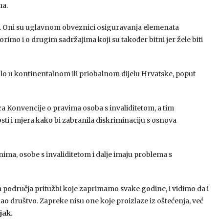
ma.
ela. Oni su uglavnom obveznici osiguravanja elemenata
mo i o drugim sadržajima koji su također bitni jer žele biti
ilo u kontinentalnom ili priobalnom dijelu Hrvatske, poput
ica Konvencije o pravima osoba s invaliditetom, a tim
 i mjera kako bi zabranila diskriminaciju s osnova
ma, osobe s invaliditetom i dalje imaju problema s
a područja pritužbi koje zaprimamo svake godine, i vidimo da i
kao društvo. Zapreke nisu one koje proizlaze iz oštećenja, već
jak
.