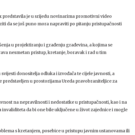
k
predstavila je u srijedu novinarima promotivni video
riti da se još puno mora napraviti po pitanju pristupačnosti
šenja u projektiranju i građenju građevina, a kojima se
ava nesmetan pristup, kretanje, boravak i rad u tim
vijesti donositelja odluka i izvođača te cijele javnosti, a
je predstavljen u prostorijama Ureda pravobraniteljice za
 javnost na nepravilnosti i nedostatke u pristupačnosti, kao i na
nvaliditeta da bi one bile uključene u život zajednice i mogle
oblema s kretanjem, posebice u pristupu javnim ustanovama ili