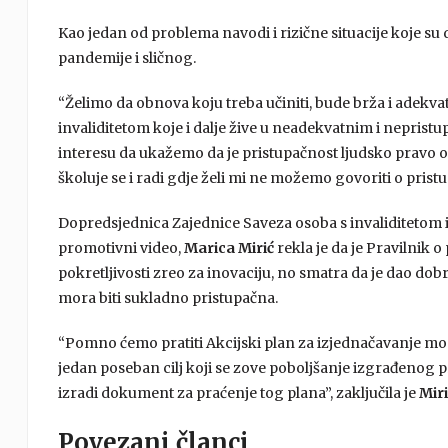
Kao jedan od problema navodi i rizične situacije koje s
pandemije i sličnog.
“Želimo da obnova koju treba učiniti, bude brža i adekvat
invaliditetom koje i dalje žive u neadekvatnim i nepristu
interesu da ukažemo da je pristupačnost ljudsko pravo o
školuje se i radi gdje želi mi ne možemo govoriti o pristu
Dopredsjednica Zajednice Saveza osoba s invaliditetom i 
promotivni video,
Marica Mirić
rekla je da je Pravilnik 
pokretljivosti zreo za inovaciju, no smatra da je dao d
mora biti sukladno pristupačna.
“Pomno ćemo pratiti Akcijski plan za izjednačavanje mog
jedan poseban cilj koji se zove poboljšanje izgrađenog
izradi dokument za praćenje tog plana”, zaključila je
Miri
Povezani članci