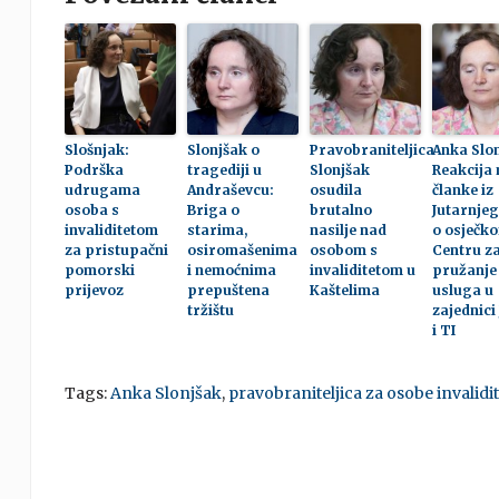
Slošnjak:
Slonjšak o
Pravobraniteljica
Anka Slon
Podrška
tragediji u
Slonjšak
Reakcija 
udrugama
Andraševcu:
osudila
članke iz
osoba s
Briga o
brutalno
Jutarnjeg
invaliditetom
starima,
nasilje nad
o osječk
za pristupačni
osiromašenima
osobom s
Centru z
pomorski
i nemoćnima
invaliditetom u
pružanje
prijevoz
prepuštena
Kaštelima
usluga u
tržištu
zajednici
i TI
Tags:
Anka Slonjšak
,
pravobraniteljica za osobe invalid