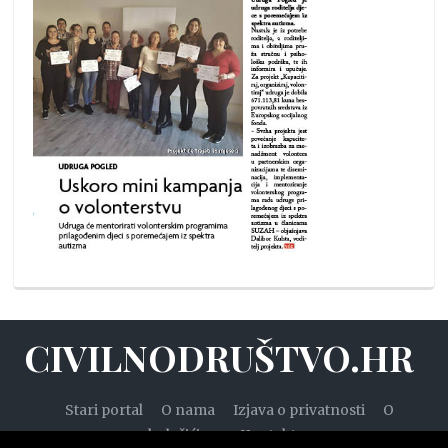
CIVILNODRUŠTVO.HR
Stari portal
O nama
Izjava o privatnosti
O
kolačićima
Kontakt