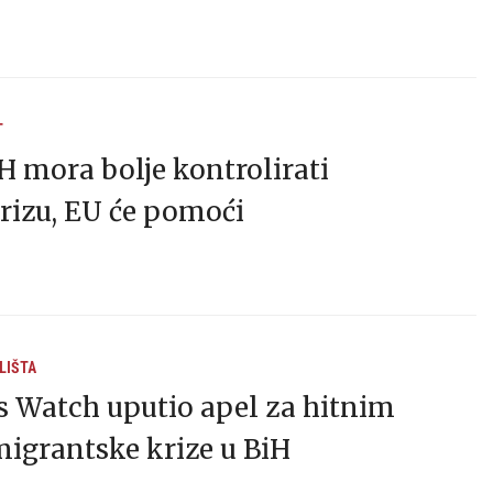
T
H mora bolje kontrolirati
rizu, EU će pomoći
LIŠTA
 Watch uputio apel za hitnim
igrantske krize u BiH