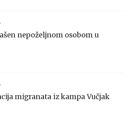
T
lašen nepoželjnom osobom u
T
acija migranata iz kampa Vučjak