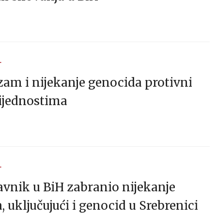
T
zam i nijekanje genocida protivni
ijednostima
T
avnik u BiH zabranio nijekanje
, uključujući i genocid u Srebrenici