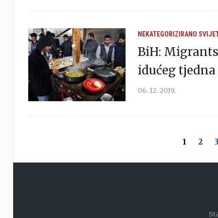
NEKATEGORIZIRANO
SVIJE
BiH: Migrants
idućeg tjedna
06. 12. 2019.
1
2
St