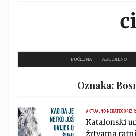
c
POČETNA
AKTUALNO
Oznaka: Bosn
AKTUALNO
NEKATEGORIZI
Katalonski u
žrtvama ratni