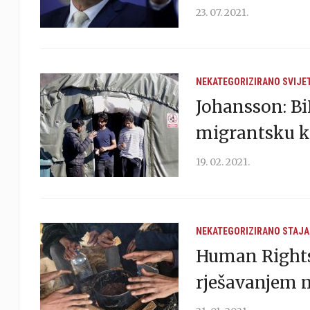
23. 07. 2021.
NEKATEGORIZIRANO
SVIJE
Johansson: Bi
migrantsku k
19. 02. 2021.
NEKATEGORIZIRANO
STAJA
Human Rights
rješavanjem m