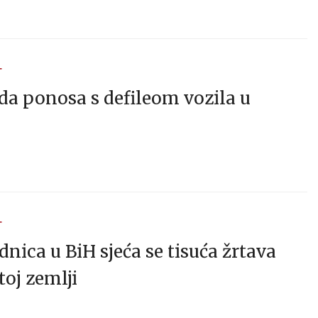
T
a ponosa s defileom vozila u
T
nica u BiH sjeća se tisuća žrtava
toj zemlji