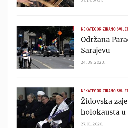
21. 01. 2021.
NEKATEGORIZIRANO
SVIJE
Održana Parad
Sarajevu
24. 08. 2020.
NEKATEGORIZIRANO
SVIJE
Židovska zajed
holokausta u 
27. 01. 2020.