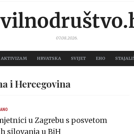
ivilnodruštvo.
07.08.2026.
AKTIVIZAM
HRVATSKA
SVIJET
EHO
STAJALI
a i Hercegovina
RANO
mjetnici u Zagrebu s posvetom
h silovanja u BiH