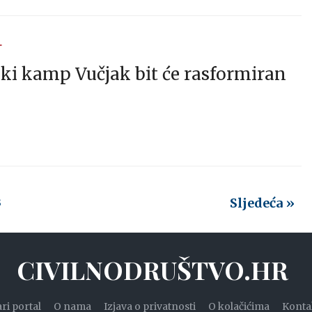
T
ki kamp Vučjak bit će rasformiran
Sljedeća »
3
CIVILNODRUŠTVO.HR
ari portal
O nama
Izjava o privatnosti
O kolačićima
Konta