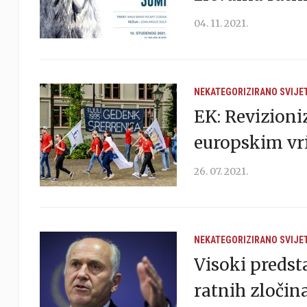
04. 11. 2021.
NEKATEGORIZIRANO
SVIJE
EK: Revizioni
europskim vr
26. 07. 2021.
NEKATEGORIZIRANO
SVIJE
Visoki predst
ratnih zločina