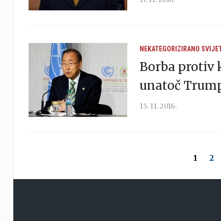
NEKATEGORIZIRANO
SVIJE
Borba protiv 
unatoč Trum
15. 11. 2016.
1
2