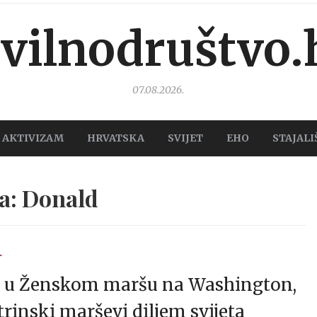
ivilnodruštvo.
07.08.2026.
AKTIVIZAM
HRVATSKA
SVIJET
EHO
STAJALI
a: Donald
T
ća u Ženskom maršu na Washington,
trinski marševi diljem svijeta