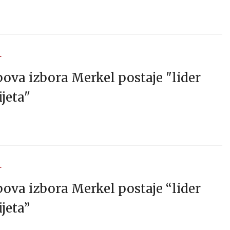
T
va izbora Merkel postaje "lider
jeta"
T
va izbora Merkel postaje “lider
jeta”