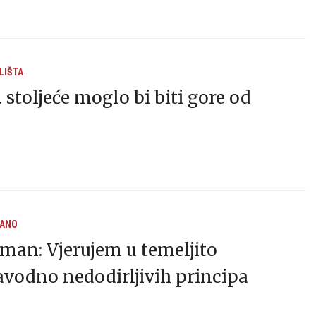
LIŠTA
 stoljeće moglo bi biti gore od
RANO
an: Vjerujem u temeljito
avodno nedodirljivih principa