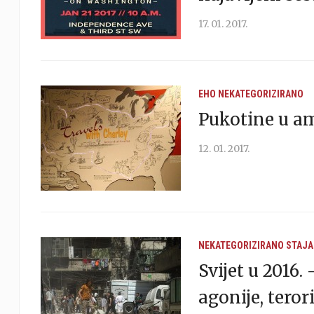
17. 01. 2017.
EHO
NEKATEGORIZIRANO
Pukotine u a
12. 01. 2017.
NEKATEGORIZIRANO
STAJA
Svijet u 2016.
agonije, tero