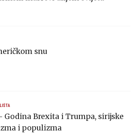
meričkom snu
LIŠTA
 – Godina Brexita i Trumpa, sirijske
rizma i populizma