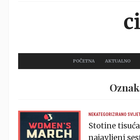
c
POČETNA
AKTUALNO
Oznak
NEKATEGORIZIRANO
SVIJE
Stotine tisu
najavljeni ses