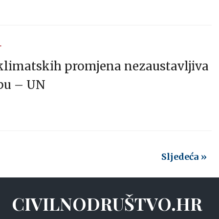
T
klimatskih promjena nezaustavljiva
pu – UN
Sljedeća »
CIVILNODRUŠTVO.HR