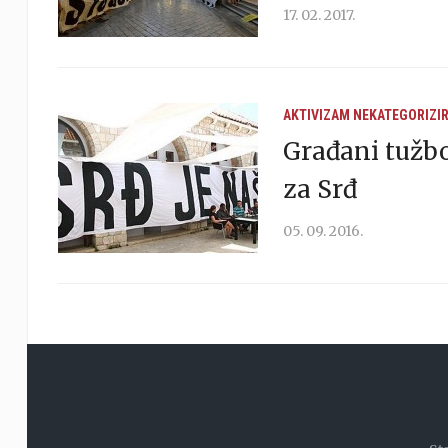
17. 02. 2017.
AKTIVIZAM
NEKATEGORIZI
Građani tužbo
za Srđ
05. 09. 2016.