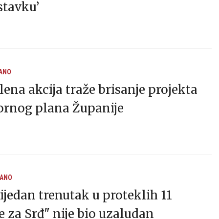
stavku’
ANO
elena akcija traže brisanje projekta
tornog plana Županije
RANO
ijedan trenutak u proteklih 11
 za Srđ" nije bio uzaludan