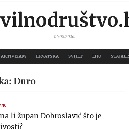
ivilnodruštvo.
06.08.2026.
AKTIVIZAM
HRVATSKA
SVIJET
EHO
STAJALI
ka: Đuro
ANO
Zna li župan Dobroslavić što je
jivosti?