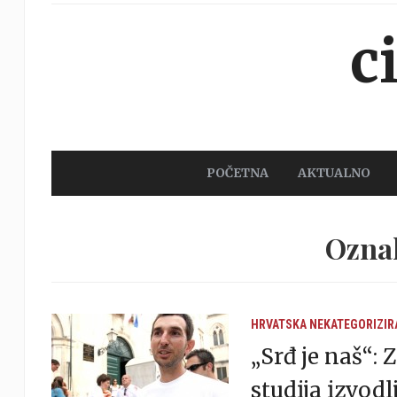
c
POČETNA
AKTUALNO
Ozna
HRVATSKA
NEKATEGORIZIR
„Srđ je naš“: 
studija izvodl