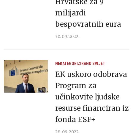
Hrvatske za 9
milijardi
bespovratnih eura
30. 09. 2022.
NEKATEGORIZIRANO
SVIJET
EK uskoro odobrava
Program za
učinkovite ljudske
resurse financiran iz
fonda ESF+
28. 09. 2022.