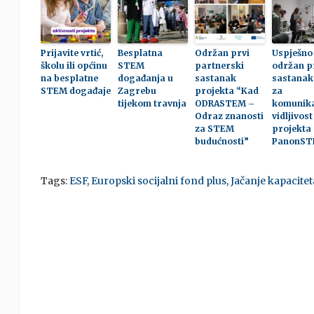
Prijavite vrtić,
Besplatna
Održan prvi
Uspješno
školu ili općinu
STEM
partnerski
održan p
na besplatne
događanja u
sastanak
sastanak
STEM događaje
Zagrebu
projekta “Kad
za
tijekom travnja
ODRASTEM –
komunika
Odraz znanosti
vidljivost
za STEM
projekta
budućnosti”
PanonS
Tags:
ESF
,
Europski socijalni fond plus
,
Jačanje kapacite