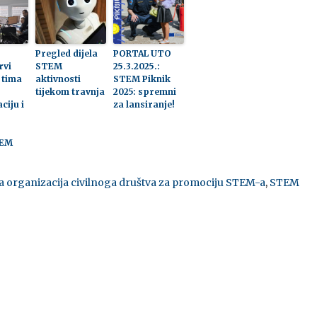
Pregled dijela
PORTAL UTO
rvi
STEM
25.3.2025.:
 tima
aktivnosti
STEM Piknik
tijekom travnja
2025: spremni
ciju i
za lansiranje!
TEM
ta organizacija civilnoga društva za promociju STEM-a
,
STEM