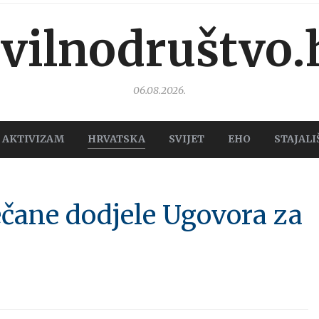
ivilnodruštvo.
06.08.2026.
AKTIVIZAM
HRVATSKA
SVIJET
EHO
STAJALI
ečane dodjele Ugovora za