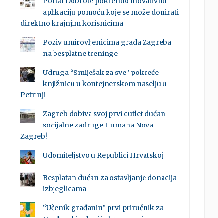
Portal Dobrote pokrenuo inovativnu
aplikaciju pomoću koje se može donirati
direktno krajnjim korisnicima
Poziv umirovljenicima grada Zagreba
na besplatne treninge
Udruga “Smiješak za sve” pokreće
knjižnicu u kontejnerskom naselju u
Petrinji
Zagreb dobiva svoj prvi outlet dućan
socijalne zadruge Humana Nova
Zagreb!
Udomiteljstvo u Republici Hrvatskoj
Besplatan dućan za ostavljanje donacija
izbjeglicama
“Učenik građanin” prvi priručnik za