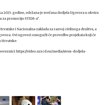
ujka 2025. godine, održana je svečana dodjela Ugovora u okviru
va za promociju STEM-a“.
Hrvatske i Nacionalna zaklada za razvoj civilnoga društva, a
Ugovora. Ovi ugovori omogućit će provedbu projekata koji će
m Hrvatske.
 poveznici: https://video.nzrcd.eu/media/stem-dodjela-