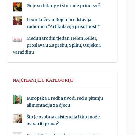
Gdje su bitange i što rade princeze?
Leon Lučev u Rojcu predstavlja
radionicu “Artikulacija prisutnosti”
Međunarodni tjedan Helen Keller,
proslava u Zagrebu, Splitu, Osijeku i
Varaždinu
NAJČITANIJE U KATEGORIJI
Europska Uredba uvodi red u pitanju
alimentacija za djecu
Što je osobna asistencija i tko može
ostvariti pravo?