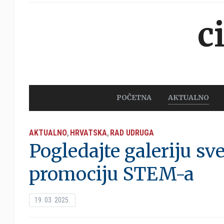
c
POČETNA
AKTUALNO
AKTUALNO
HRVATSKA
RAD UDRUGA
,
,
Pogledajte galeriju sv
promociju STEM-a
19. 03. 2025.