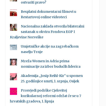
ostvariti pravo?
Besplatni dokumentarni filmovi u
Restartovoj online videoteci
Nacionalna zaklada otvorila bilateralni
sastanak u okviru Fondova EGP I
Kraljevine Norveške
Umjetničke akcije na zagrebačkom
naselju Trnje
Mreža Women in Adria prima
nominacije za izbor budućih liderica
Akademija „Josip Reihl-Kir“ u spomen
25. godišnjice smrti, 1. srpnja, Osijek
Prosvjedi podrške Cjelovitoj
kurikularnoj reformi održat će se u 7
hrvatskih gradova, 1. lipnja