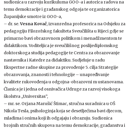
sudionica u razvoju kurikuluma GOO-a i autorica radova na
temu demokracije i građanskog odgoja te organizatorica
Županijske smotre iz GOO-a,
– dr. se.
Vesna Kovač
, izvanredna profesorica na Odsjeku za
pedagogiju Filozofskog fakulteta Sveučilišta u Rijeci gdje se
primarno bavi obrazovnom politikom i menadžmentom te
didaktikom. Voditeljica je sveučilišnog poslijediplomskog
doktorskoga studija pedagogije te Centra za obrazovanje
nastavnika i Katedre za didaktiku. Sudjeluje u radu
Ekspertne radne skupine za provođenje 5. cilja Strategije
obrazovanja, znanosti i tehnologije – unapređivanje
kvalitete rukovođenja u odgojna-obrazovni m ustanovama.
Ćlanica je i jedna od osnivačica Udruge za razvoj visokoga
školstva „Universitas”,
– mr. se. Orjana Marušić Štimac, stručna suradnica u OŠ
Nikola Tesla, psihologinja koja se desetljećima bavi djecom,
mladima i onima koji ih odgajaju i obrazuju. Sudionica
brojnih stručnih skupova na temu demokracije, građanstva i