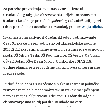
Za potrebe provođenja izvannastavne aktivnosti
Građanskog odgoja i obrazovanja
u riječkim osnovnim
školama izrađen je priručnik
„Učenik građanin“
koji je prvi
takav priručnik za učenike u Hrvatskoj, prenosi
Moja Rijeka
.
Izvannastavnu aktivnost Građanski odgoj i obrazovanje
Grad Rijeka će ujesen, odnosno od iduće školske godine
2016./2017. eksperimentalno uvesti u pete razrede 6 osnovnih
škola: OŠ Nikola Tesla, OŠ Podmurvice, OŠ Vežica, OŠ Trsat,
OŠ-SE Dolac, OŠ-SE San Nicolo. Od školske 2017./2018.
godine planira se u provođenje uključiti sve zainteresirane
riječke škole.
Budući da se danas susrećemo s niskom razinom političke
pismenosti mladih, nedemokratskim stavovima i jačanjem
netolerancije i isključivosti u društvu, Građanski odgoj i
obrazovanje ima za cilj potaknuti mlade na veću