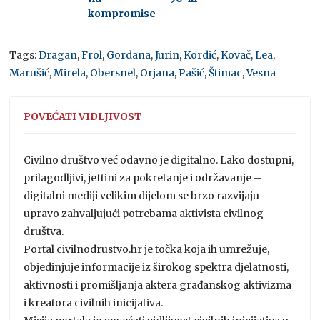
kompromise
Tags:
Dragan
,
Frol
,
Gordana
,
Jurin
,
Kordić
,
Kovač
,
Lea
,
Marušić
,
Mirela
,
Obersnel
,
Orjana
,
Pašić
,
Štimac
,
Vesna
POVEĆATI VIDLJIVOST
Civilno društvo već odavno je digitalno. Lako dostupni,
prilagodljivi, jeftini za pokretanje i održavanje –
digitalni mediji velikim dijelom se brzo razvijaju
upravo zahvaljujući potrebama aktivista civilnog
društva.
Portal civilnodrustvo.hr je točka koja ih umrežuje,
objedinjuje informacije iz širokog spektra djelatnosti,
aktivnosti i promišljanja aktera građanskog aktivizma
i kreatora civilnih inicijativa.