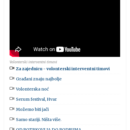
Volonterski interventni timovi
Za zajednicu - volonterski interventni timovi
Građani znaju najbolje
Volonterska noć
Serum festival, Hvar
Možemo biti jači
Samo stariji. Ništa više.
OD POTRKOVLJA DO PODRUMA