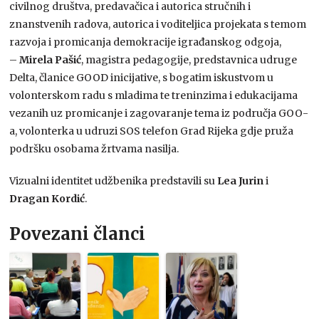
civilnog društva, predavačica i autorica stručnih i
znanstvenih radova, autorica i voditeljica projekata s temom
razvoja i promicanja demokracije igrađanskog odgoja,
–
Mirela Pašić
, magistra pedagogije, predstavnica udruge
Delta, članice GOOD inicijative, s bogatim iskustvom u
volonterskom radu s mladima te treninzima i edukacijama
vezanih uz promicanje i zagovaranje tema iz područja GOO-
a, volonterka u udruzi SOS telefon Grad Rijeka gdje pruža
podršku osobama žrtvama nasilja.
Vizualni identitet udžbenika predstavili su
Lea Jurin
i
Dragan Kordić
.
Povezani članci