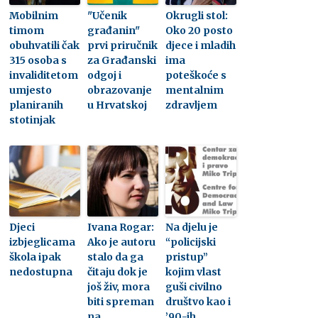
Mobilnim
"Učenik
Okrugli stol:
timom
građanin"
Oko 20 posto
obuhvatili čak
prvi priručnik
djece i mladih
315 osoba s
za Građanski
ima
invaliditetom
odgoj i
poteškoće s
umjesto
obrazovanje
mentalnim
planiranih
u Hrvatskoj
zdravljem
stotinjak
Djeci
Ivana Rogar:
Na djelu je
izbjeglicama
Ako je autoru
“policijski
škola ipak
stalo da ga
pristup”
nedostupna
čitaju dok je
kojim vlast
još živ, mora
guši civilno
biti spreman
društvo kao i
na
’90-ih