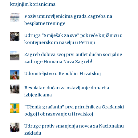
krajnjim korisnicima
Poziv umirovljenicima grada Zagreba na
besplatne treninge
Udruga “Smiješak za sve” pokreće knjižnicu u
kontejnerskom naselju u Petrinji
Zagreb dobiva svoj prvi outlet dućan socijalne
zadruge Humana Nova Zagreb!
Udomiteljstvo u Republici Hrvatskoj
Besplatan dućan za ostavljanje donacija
izbjeglicama
“Učenik građanin” prvi priručnik za Građanski
odgoj i obrazovanje u Hrvatskoj
Udruge protiv smanjenja novca za Nacionalnu
zakladu