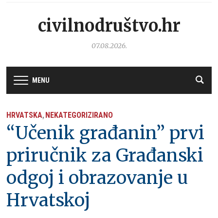
civilnodruštvo.hr
07.08.2026.
MENU
HRVATSKA
NEKATEGORIZIRANO
,
“Učenik građanin” prvi
priručnik za Građanski
odgoj i obrazovanje u
Hrvatskoj