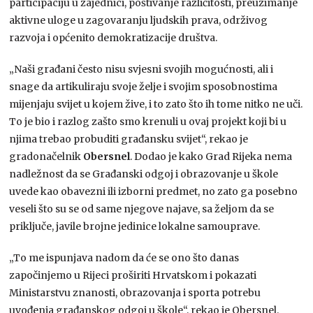
participaciju u zajednici, poštivanje različitosti, preuzimanje
aktivne uloge u zagovaranju ljudskih prava, održivog
razvoja i općenito demokratizacije društva.
„Naši građani često nisu svjesni svojih mogućnosti, ali i
snage da artikuliraju svoje želje i svojim sposobnostima
mijenjaju svijet u kojem žive, i to zato što ih tome nitko ne uči.
To je bio i razlog zašto smo krenuli u ovaj projekt koji bi u
njima trebao probuditi građansku svijet“, rekao je
gradonačelnik
Obersnel
. Dodao je kako Grad Rijeka nema
nadležnost da se Građanski odgoj i obrazovanje u škole
uvede kao obavezni ili izborni predmet, no zato ga posebno
veseli što su se od same njegove najave, sa željom da se
priključe, javile brojne jedinice lokalne samouprave.
„To me ispunjava nadom da će se ono što danas
započinjemo u Rijeci proširiti Hrvatskom i pokazati
Ministarstvu znanosti, obrazovanja i sporta potrebu
uvođenja građanskog odgoj u škole“, rekao je Obersnel.