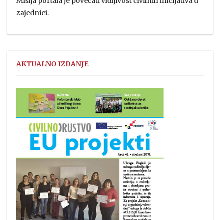
Misija portala je povećati vidljivost civilnih inicijativa u
zajednici.
AKTUALNO IZDANJE