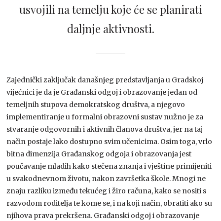
usvojili na temelju koje će se planirati
daljnje aktivnosti.
Zajednički zaključak današnjeg predstavljanja u Gradskoj
vijećnici je da je Građanski odgoj i obrazovanje jedan od
temeljnih stupova demokratskog društva, a njegovo
implementiranje u formalni obrazovni sustav nužno je za
stvaranje odgovornih i aktivnih članova društva, jer na taj
način postaje lako dostupno svim učenicima. Osim toga, vrlo
bitna dimenzija Građanskog odgoja i obrazovanja jest
poučavanje mladih kako stečena znanja i vještine primijeniti
u svakodnevnom životu, nakon završetka škole. Mnogi ne
znaju razliku između tekućeg i žiro računa, kako se nositi s
razvodom roditelja te kome se, i na koji način, obratiti ako su
njihova prava prekršena. Građanski odgoj i obrazovanje