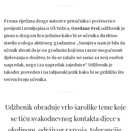
Prema riječima druge autorice priručnika i profesorice
povijesti i zemljopisa u OŠ Vežica,
Gordane Frol
, udžbenik je
pisan u drugom licu jednine kako bi se učenika direktno
stavilo u ulogu aktivnog građanina: „Namjera nam je bila da
učenik shvati da je on građanin koji ima razne mogućnosti
djelovanja u društvu, te da se zalaže ne samo za svoj osobni
napredak, nego i za napredak zajednice“. Udžbenik je
također preveden i na talijanski jezik kako bi se približio što
većem broju učenika.
Udžbenik obrađuje vrlo šarolike teme koje
se tiču svakodnevnog kontakta djece s
okolinom, održivog razvoja, tolerancije,