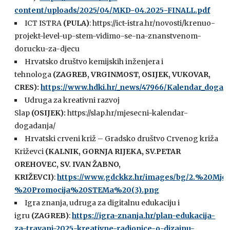
content/uploads/2025/04/MKD-04.2025-FINALL.pdf
ICT ISTRA
(PULA)
: https://ict-istra.hr/novosti/krenuo-
projekt-level-up-stem-vidimo-se-na-znanstvenom-
dorucku-za-djecu
Hrvatsko društvo kemijskih inženjera i
tehnologa
(ZAGREB, VRGINMOST, OSIJEK, VUKOVAR,
CRES):
https://www.hdki.hr/_news/47966/Kalendar_dogad
Udruga za kreativni razvoj
Slap
(OSIJEK):
https://slap.hr/mjesecni-kalendar-
dogadanja/
Hrvatski crveni križ – Gradsko društvo Crvenog križa
Križevci
(KALNIK, GORNJA RIJEKA, SV.PETAR
OREHOVEC, SV. IVAN ŽABNO,
KRIŽEVCI)
:
https://www.gdckkz.hr/images/bg/2.%20M
%20Promocija%20STEMa%20(3).png
Igra znanja, udruga za digitalnu edukaciju i
igru
(ZAGREB)
:
https://igra-znanja.hr/plan-edukacija-
za-travanj-2025-kreativne-radionice-o-dizajnu-