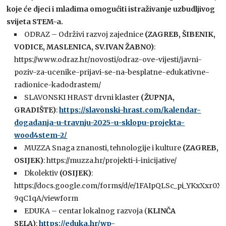
koje će djeci i mladima omogućiti istraživanje uzbudljivog
svijeta STEM-a.
ODRAZ – Održivi razvoj zajednice
(ZAGREB, ŠIBENIK,
VODICE, MASLENICA, SV.IVAN ŽABNO)
:
https://www.odraz.hr/novosti/odraz-ove-vijesti/javni-
poziv-za-ucenike-prijavi-se-na-besplatne-edukativne-
radionice-kadodrastem/
SLAVONSKI HRAST drvni klaster
(ŽUPNJA,
GRADIŠTE)
:
https://slavonski-hrast.com/kalendar-
dogadanja-u-travnju-2025-u-sklopu-projekta-
wood4stem-2/
MUZZA Snaga znanosti, tehnologije i kulture
(ZAGREB,
OSIJEK)
: https://muzza.hr/projekti-i-inicijative/
Dkolektiv
(OSIJEK)
:
https://docs.google.com/forms/d/e/1FAIpQLSc_pi_YKxXxr0
9qC1qA/viewform
EDUKA – centar lokalnog razvoja (
KLINČA
SELA)
:
https://eduka.hr/wp-