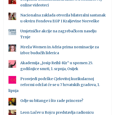
online videoteci
Nacionalna zaklada otvorila bilateralni sastanak
u okviru Fondova EGP I Kraljevine Norveške
Umjetničke akcije na zagrebačkom naselju
Trnje
Mreža Women in Adria prima nominacije za
izbor budućih liderica
Akademija „Josip Reihl-Kir“ u spomen 25.
godišnjice smrti, 1. srpnja, Osijek
Prosvjedi podrške Cjelovitoj kurikularnoj
reformi održat će se u 7 hrvatskih gradova, 1.
lipnja
Gdje su bitange i što rade princeze?
Leon Lučev u Rojcu predstavlja radionicu