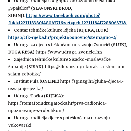
Udruga roditelja i odgojno-obrazovnih djelatnika
„Spajalica“
(SLAVONSKI BROD,
SIBINJ)
:
https://www.facebook.com/photo?
fbid=122111838014806371&set=pcb.122111841728806371&lo
Centar tehničke kulture Rijeka
(RIJEKA, ILOK)
:
https://ctk-rijeka.hr/projekti/osnovno/stemajmo-2/
Udruga za djecu s teškoćama u razvoju Zvončići
(SLUNJ,
DUGA RESA)
: https://www.udruga-zvoncici.hr/
Zajednica tehničke kulture Sisačko-moslavačke
županije
(SISAK)
: https://ztk-smz.hr/u-korak-sa-stem-om-
sajam-robotike/
Institut Pula
(ONLINE)
:https://sginzg.hr/gluha-djeca-i-
usvajanje-jezika/
Udruga Točka
(RIJEKA)
:
https://stemafor.udrugatocka.hr/prva-radionica-
upoznavanje-s-robotikom/
Udruga roditelja djece s poteškoćama u razvoju
Vukovarski