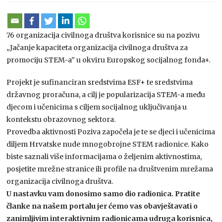
76 organizacija civilnoga društva korisnice su na pozivu
„Jačanje kapaciteta organizacija civilnoga društva za
promociju STEM-a” u okviru Europskog socijalnog fonda+.
Projekt je sufinanciran sredstvima ESF+ te sredstvima
državnog proračuna, a cilj je popularizacija STEM-a među
djecom i učenicima s ciljem socijalnog uključivanja u
kontekstu obrazovnog sektora.
Provedba aktivnosti Poziva započela je te se djeci i učenicima
diljem Hrvatske nude mnogobrojne STEM radionice. Kako
biste saznali više informacijama o željenim aktivnostima,
posjetite mrežne stranice ili profile na društvenim mrežama
organizacija civilnoga društva.
U nastavku vam donosimo samo dio radionica.
Pratite
članke na našem portalu jer ćemo vas obavještavati o
zanimljivim interaktivnim radionicama udruga korisnica,