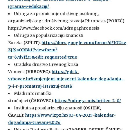
igrama-i-edukaciji/
Udruga za promicanje održivog osobnog,
organizacijskog i društvenog razvoja Phronesis
(POREČ)
:
https://www.facebook.com/udrugaphronesis
Udruga za popularizaciju znanosti
Eureka
(SPLIT)
:
https://docs.google.com/forms/d/1OU
ZJf9sORBkU/viewform?
ts=67d7ff35&edit_requested=true
Gradsko društvo Crvenog križa
Vrbovec
(VRBOVEC)
:
https://gdck-
vrbovec.hr/izmjenjeni-mjesecni-kalendar-dogadanja-
p-i-r-promatraj-istrazuj-rasti/
Mladi informatički
stručnjaci
(ČAKOVEC)
:
https://udruga-mis.hr/iteo-2-0/
Institut za popularizaciju znanosti
(OSIJEK,
ČAVLE):
https://www.izpz.hr/03-04-2025-kalendar-
dogadanja-travanj-2025/
Udruga Profesor Baltazar
(ZAGREB, OSIJEK, ČAVLE)
: