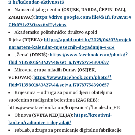
it.hr/kalendar-aktivnosti/
Nansen dijalog centar
(OSIJEK, DARDA, ČEPIN, DALJ,
ZMAJEVAC)
:
https://drive.google.com/file/d/1fUf07Avu59D
CHuY5tv23Ozsx6xlTy/view
Akademsko politehničko društvo Apold
Rijeka
(RIJEKA):
https://apold.uniri.hr/2025/04/03/projekt
narastem-kalendar-mjesecnih-dogadanja-4-25/
„Žena“
(DRNIŠ):
https://www.facebook.com/photo/?
fbid=713580164342744&set=a.179767754390657
Mirovna grupa mladih Dunav
(OSIJEK,
VUKOVAR)
:
https://www.facebook.com/photo/?
fbid=713580164342744&set=a.179767754390657
Krijesnica – udruga za pomoć djeci i obiteljima
suočenim s malignim bolestima
(ZAGREB)
:
https://www.facebook.com/krijesnica1/?locale=hr_HR
Obnova
(SVETA NEDJELJA):
https://kreativni-
kod.eu/radionice-i-dogadaji/
FabLab, udruga za promicanje digitalne fabrikacije