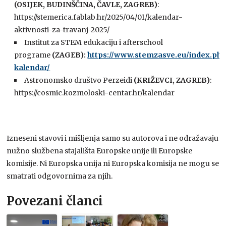
(OSIJEK, BUDINŠČINA, ČAVLE, ZAGREB)
:
https://stemerica.fablab.hr/2025/04/01/kalendar-
aktivnosti-za-travanj-2025/
Institut za STEM edukaciju i afterschool
programe
(ZAGEB):
https://www.stemzasve.eu/index.ph
kalendar/
Astronomsko društvo Perzeidi
(KRIŽEVCI, ZAGREB)
:
https://cosmic.kozmoloski-centar.hr/kalendar
Izneseni stavovi i mišljenja samo su autorova i ne odražavaju
nužno službena stajališta Europske unije ili Europske
komisije. Ni Europska unija ni Europska komisija ne mogu se
smatrati odgovornima za njih.
Povezani članci