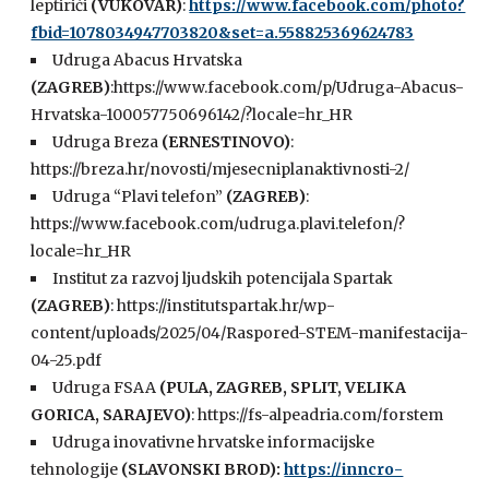
leptirići
(VUKOVAR)
:
https://www.facebook.com/photo?
fbid=1078034947703820&set=a.558825369624783
Udruga Abacus Hrvatska
(ZAGREB)
:https://www.facebook.com/p/Udruga-Abacus-
Hrvatska-100057750696142/?locale=hr_HR
Udruga Breza
(ERNESTINOVO)
:
https://breza.hr/novosti/mjesecniplanaktivnosti-2/
Udruga “Plavi telefon”
(ZAGREB)
:
https://www.facebook.com/udruga.plavi.telefon/?
locale=hr_HR
Institut za razvoj ljudskih potencijala Spartak
(ZAGREB)
: https://institutspartak.hr/wp-
content/uploads/2025/04/Raspored-STEM-manifestacija-
04-25.pdf
Udruga FSAA
(PULA, ZAGREB, SPLIT, VELIKA
GORICA, SARAJEVO)
: https://fs-alpeadria.com/forstem
Udruga inovativne hrvatske informacijske
tehnologije
(SLAVONSKI BROD):
https://inncro-