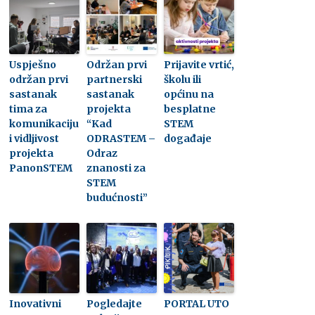
Uspješno
Održan prvi
Prijavite vrtić,
održan prvi
partnerski
školu ili
sastanak
sastanak
općinu na
tima za
projekta
besplatne
komunikaciju
“Kad
STEM
i vidljivost
ODRASTEM –
događaje
projekta
Odraz
PanonSTEM
znanosti za
STEM
budućnosti”
Inovativni
Pogledajte
PORTAL UTO