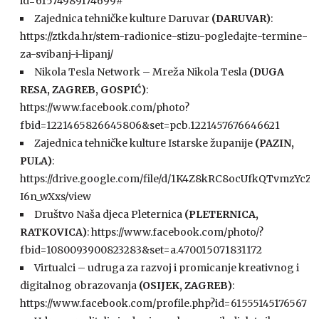
id=61574989174699#
Zajednica tehničke kulture Daruvar
(DARUVAR)
:
https://ztkda.hr/stem-radionice-stizu-pogledajte-termine-
za-svibanj-i-lipanj/
Nikola Tesla Network – Mreža Nikola Tesla
(DUGA
RESA, ZAGREB, GOSPIĆ)
:
https://www.facebook.com/photo?
fbid=1221465826645806&set=pcb.1221457676646621
Zajednica tehničke kulture Istarske županije
(PAZIN,
PULA)
:
https://drive.google.com/file/d/1K4Z8kRC8ocUfkQTvmzYcZy
I6n_wXxs/view
Društvo Naša djeca Pleternica
(PLETERNICA,
RATKOVICA)
: https://www.facebook.com/photo/?
fbid=1080093900823283&set=a.470015071831172
Virtualci – udruga za razvoj i promicanje kreativnog i
digitalnog obrazovanja
(OSIJEK, ZAGREB)
:
https://www.facebook.com/profile.php?id=61555145176567