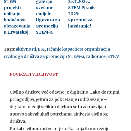
STEM
galeriju
25.3.2025.:
projekti
svečane
STEM Piknik
oblikuju
dodjele
2025:
budućnost
Ugovora za
spremni za
obrazovanja
promociju
lansiranje!
u Hrvatskoj
STEM-a
Tags:
aktivnosti
,
ESF
,
Jačanje kapaciteta organizacija
civilnoga društva za promociju STEM-a
,
radionice
,
STEM
POVEĆATI VIDLJIVOST
Civilno društvo već odavno je digitalno. Lako dostupni,
prilagodljivi, jeftini za pokretanje i održavanje –
digitalni mediji velikim dijelom se brzo razvijaju
upravo zahvaljujući potrebama aktivista civilnog
društva.
Portal civilnodrustvo.hr je točka koja ih umrežuje,