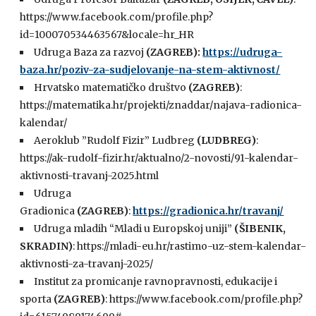
https://www.facebook.com/profile.php?
id=100070534463567&locale=hr_HR
Udruga Baza za razvoj
(ZAGREB):
https://udruga-
baza.hr/poziv-za-sudjelovanje-na-stem-aktivnost/
Hrvatsko matematičko društvo
(ZAGREB)
:
https://matematika.hr/projekti/znaddar/najava-radionica-
kalendar/
Aeroklub ”Rudolf Fizir” Ludbreg
(LUDBREG)
:
https://ak-rudolf-fizir.hr/aktualno/2-novosti/91-kalendar-
aktivnosti-travanj-2025.html
Udruga
Gradionica
(ZAGREB)
:
https://gradionica.hr/travanj/
Udruga mladih “Mladi u Europskoj uniji”
(ŠIBENIK,
SKRADIN)
: https://mladi-eu.hr/rastimo-uz-stem-kalendar-
aktivnosti-za-travanj-2025/
Institut za promicanje ravnopravnosti, edukacije i
sporta
(ZAGREB)
: https://www.facebook.com/profile.php?