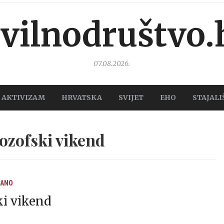
ivilnodruštvo.
07.08.2026.
AKTIVIZAM
HRVATSKA
SVIJET
EHO
STAJALI
ozofski vikend
RANO
ki vikend