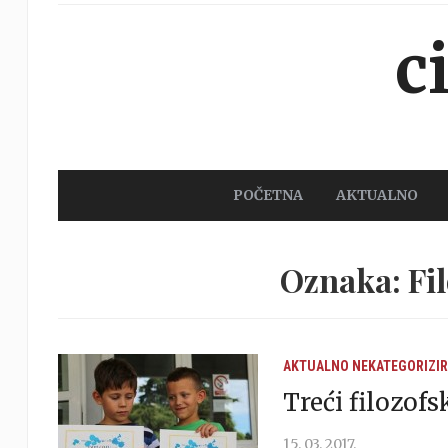
c
POČETNA
AKTUALNO
Oznaka: Fil
AKTUALNO
NEKATEGORIZI
Treći filozofs
15. 03. 2017.